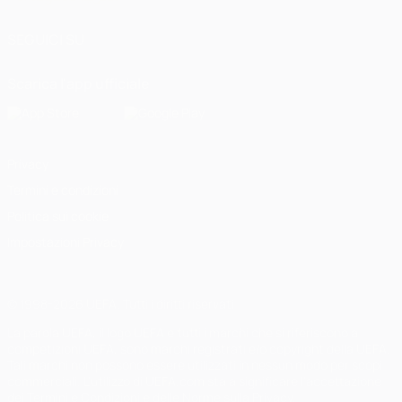
SEGUICI SU
Scarica l'app ufficiale
Privacy
Termini e condizioni
Politica sui cookie
Impostazioni Privacy
© 1998-2026 UEFA. Tutti i diritti riservati
La parola UEFA, il logo UEFA e tutti i marchi che si riferiscono a
competizioni UEFA, sono marchi registrati e/o copyright della UEFA.
Tali marchi non possono essere utilizzati in nessun modo per scopi
commerciali. L'utilizzo di UEFA.com sta a significare l'accettazione
dei Termini e Condizioni e delle Norme sulla Privacy.