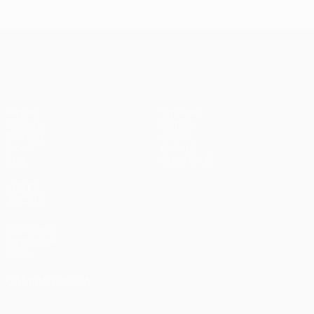
Madrid -
Paris -
Liverpool
Bayern 0-1
3-1
UEFA Champions League
Partite
Squadre
UEFA.tv
Notizie
Sorteggi
Storia
Giochi
Dettagli
Stat.
Store (club)
VISITA
ANCHE
UEFA.com
Fondazione
UEFA
CAMBIA LINGUA
Italiano
English
Français
Deutsch
Русский
Español
Italiano
Português
العربية