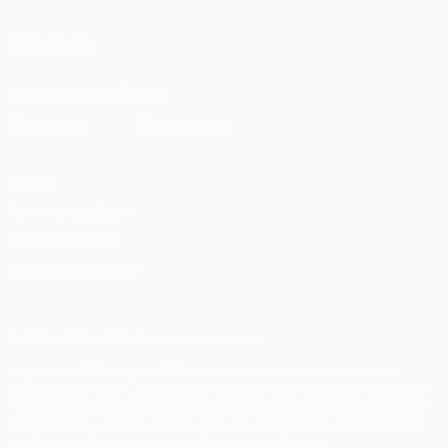
SEGUICI SU
Scarica l'app ufficiale
Privacy
Termini e condizioni
Politica sui cookie
Impostazioni Privacy
© 1998-2026 UEFA. Tutti i diritti riservati
La parola UEFA, il logo UEFA e tutti i marchi che si riferiscono a
competizioni UEFA, sono marchi registrati e/o copyright della UEFA.
Tali marchi non possono essere utilizzati in nessun modo per scopi
commerciali. L'utilizzo di UEFA.com sta a significare l'accettazione
dei Termini e Condizioni e delle Norme sulla Privacy.