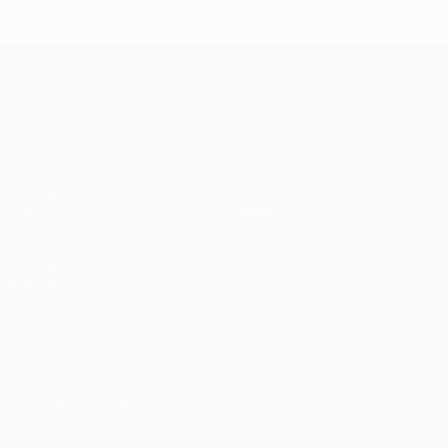
Madrid -
Paris -
Liverpool
Bayern 0-1
3-1
UEFA Champions League
Partite
Squadre
UEFA.tv
Notizie
Sorteggi
Storia
Giochi
Dettagli
Stat.
Store (club)
VISITA
ANCHE
UEFA.com
Fondazione
UEFA
CAMBIA LINGUA
Italiano
English
Français
Deutsch
Русский
Español
Italiano
Português
العربية