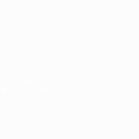
VISITA ANCHE
UEFA.com
Fondazione UEFA
CAMBIA LINGUA
Italiano
English
Français
Deutsch
Русский
Español
Italiano
P
SEGUICI SU
Scarica l'app ufficiale
Privacy
Termini e condizioni
Politica sui cookie
Impostazioni Privacy