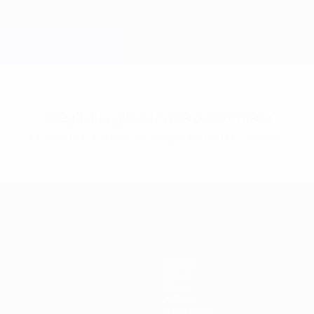
Scegli due giocatori da confrontare
Guarda le statistiche principali e tutti i precedenti.
Squadre
Notizie
Storia
Dettagli
Store (club)