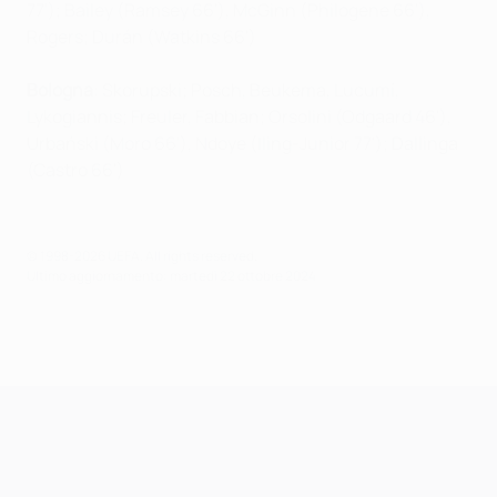
77'); Bailey (Ramsey 66'), McGinn (Philogene 66'),
Rogers; Durán (Watkins 66')
Bologna
: Skorupski; Posch, Beukema, Lucumí,
Lykogiannis; Freuler, Fabbian; Orsolini (Odgaard 46'),
Urbański (Moro 66'), Ndoye (Iling-Junior 77'); Dallinga
(Castro 66')
© 1998-2026 UEFA. All rights reserved.
Ultimo aggiornamento: martedì 22 ottobre 2024
UEFA Champions League