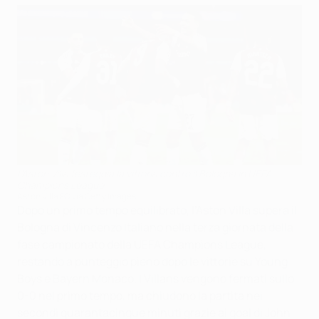
L'Aston Villa festeggia la vittoria contro il Bologna in UEFA
Champions League
Aston Villa FC via Getty Images
Dopo un primo tempo equilibrato, l’Aston Villa supera il
Bologna di Vincenzo Italiano nella terza giornata della
fase campionato della UEFA Champions League,
restando a punteggio pieno dopo le vittorie su Young
Boys e Bayern Monaco. I Villans vengono fermati sullo
0-0 nel primo tempo, ma chiudono la partita nei
secondi quarantacinque minuti grazie ai goal di John