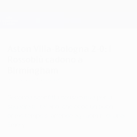
Passa
al
contenuto
Champions League Ufficiale
Scarica
principale
Risultati e Fantasy live
UEFA Champions League
Aston Villa-Bologna 2-0: i
Rossoblù cadono a
Birmingham
martedì 22 ottobre 2024
Seconda sconfitta consecutiva per la
squadra di Italiano, che dopo un buon
primo tempo si arrende agli uomini di Unai
Emery.