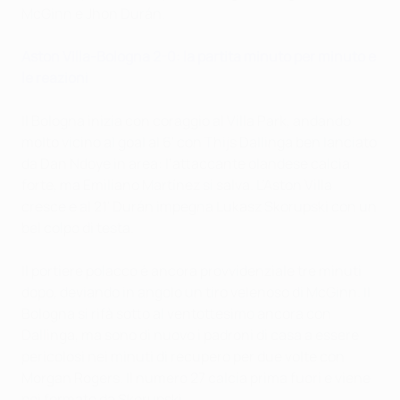
McGinn e Jhon Durán.
Aston Villa-Bologna 2-0: la partita minuto per minuto e
le reazioni
Il Bologna inizia con coraggio al Villa Park, andando
molto vicino al goal al 6' con Thijs Dallinga ben lanciato
da Dan Ndoye in area: l’attaccante olandese calcia
forte, ma Emiliano Martínez si salva. L’Aston Villa
cresce e al 21' Durán impegna Lukasz Skorupski con un
bel colpo di testa.
Il portiere polacco è ancora provvidenziale tre minuti
dopo, deviando in angolo un tiro velenoso di McGinn. Il
Bologna si rifà sotto al ventottesimo ancora con
Dallinga, ma sono di nuovo i padroni di casa a essere
pericolosi nei minuti di recupero per due volte con
Morgan Rogers. Il numero 27 calcia prima fuori e viene
poi fermato da Skorupski.