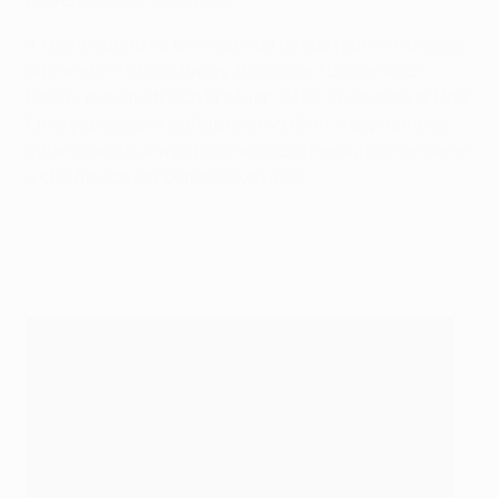
Iniziano subito forte il secondo tempo i padroni di casa,
sfiorando l’1-0 con Bailey. Risponde il Bologna con
Posch, ma l’austriaco tira fuori. Al 55' la squadra di Unai
Emery sblocca il risultato con McGinn. Il capitano dei
Villans calcia una punizione su cui nessuno interviene
e che finisce per beffare Skorupski.