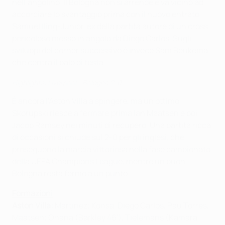
nell’angolino. Il Bologna non si arrende e va vicino ad
accorciare lo svantaggio prima con il nuovo entrato
Samuel Iling-Junior, ex della partita autore di un cross
pericoloso messo in angolo da Diego Carlos. Sugli
sviluppi del corner successivo è invece Sam Beukema
che centra il palo di testa.
Highlights: Liverpool - Bologna 2-0
È ancora l’Aston Villa a spingere, ma un ottimo
Skorupski riesce a fermare prima Ian Maatsen e poi
Jacob Ramsey nei minuti di recupero. Una partita ricca
di occasioni si chiude sul 2-0 per gli inglesi, che
proseguono la marcia vittoriosa nella fase campionato
della UEFA Champions League, mentre un buon
Bologna resta fermo a un punto.
Formazioni
Aston Villa:
Martínez; Konsa, Diego Carlos, Pau Torres,
Maatsen; Onana (Barkley 46'), Tielemans (Kamara