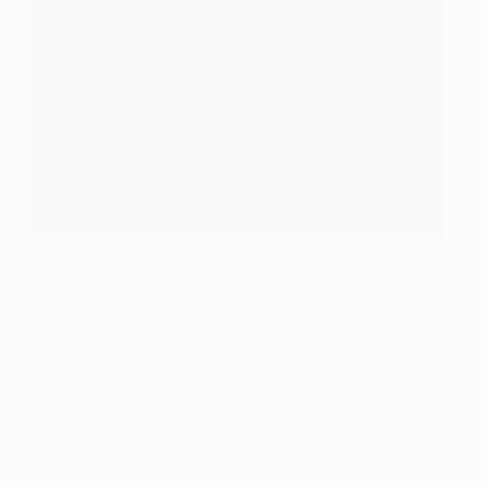
Jhon Duran dell'Aston Villa in posa con il premio PlayStation
Player Of The Match
Aston Villa FC via Getty Images
I rossoblu sono scossi e i padroni di casa prendono
fiducia, raddoppiando dopo nove minuti con Durán,
che con una girata raccoglie il cross di Rogers
anticipando Jhon Lucumí, con la palla che si infila