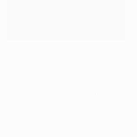
Bob Thomas Sports Photography via Getty Images
Le relazioni sono state redatte regolarmente per i
tornei giovanili, femminili e di futsal della UEFA e poi
sono stati estesi alle competizioni per club, con la
finale di Champions League del 1999 tra Manchester
United e Bayern München che è stata la prima partita
di club a ricevere una relazione completa da parte
dell'osservatore tecnico.
La UEFA dispone ora di un importante archivio con dati
e relazioni provenienti dai tornei passati, che si
aggiungono a un resoconto dettagliato dell'evoluzione