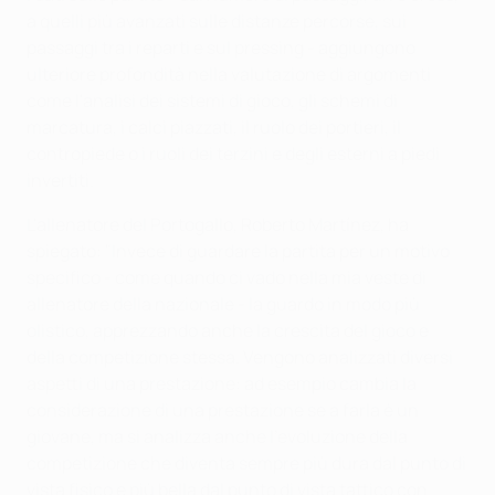
a quelli più avanzati sulle distanze percorse, sui
passaggi tra i reparti e sul pressing - aggiungono
ulteriore profondità nella valutazione di argomenti
come l'analisi dei sistemi di gioco, gli schemi di
marcatura, i calci piazzati, il ruolo dei portieri, il
contropiede o i ruoli dei terzini e degli esterni a piedi
invertiti.
L'allenatore del Portogallo, Roberto Martínez, ha
spiegato: "Invece di guardare la partita per un motivo
specifico - come quando ci vado nella mia veste di
allenatore della nazionale - la guardo in modo più
olistico, apprezzando anche la crescita del gioco e
della competizione stessa. Vengono analizzati diversi
aspetti di una prestazione: ad esempio cambia la
considerazione di una prestazione se a farla è un
giovane, ma si analizza anche l'evoluzione della
competizione che diventa sempre più dura dal punto di
vista fisico e più bella dal punto di vista tattico con