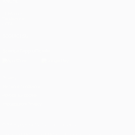
ANCHE
UEFA.com
Fondazione
UEFA
SEGUICI SU
Scarica l'app ufficiale
Privacy
Termini e condizioni
Politica sui cookie
Impostazioni Privacy
© 1998-2026 UEFA. Tutti i diritti riservati
La parola UEFA, il logo UEFA e tutti i marchi che si riferiscono a