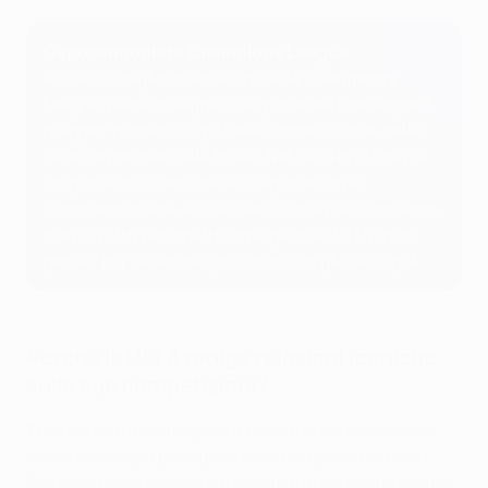
Capocannoniere Champions League
Il titolo di miglior marcatore della Champions
League viene assegnato al giocatore che segna il
maggior numero di gol nella competizione, dalla
fase campionato alla finale. Nel caso in cui più di
un giocatore concluda la stagione come
capocannoniere, il titolo sarà condiviso; non sono
previsti altri parametri come gli assist o i minuti
giocati per separare i giocatori con gli stessi gol.
Perché la UEFA redige relazioni tecniche
sulle sue competizioni?
Trasmettere informazioni a cascata dall'alto verso il
basso è lo scopo principale della relazione tecnica.
Fornendo spiegazioni dettagliate e argomentate sulle