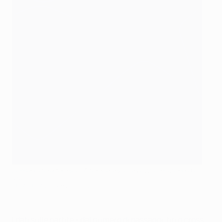
L'osservatore tecnico, Aitor Karanka, analizza un'azione dal
vivo
UEFA/UEFA via Getty Images
I dati sulle partite - dal numero di passaggi, tiri o cross,