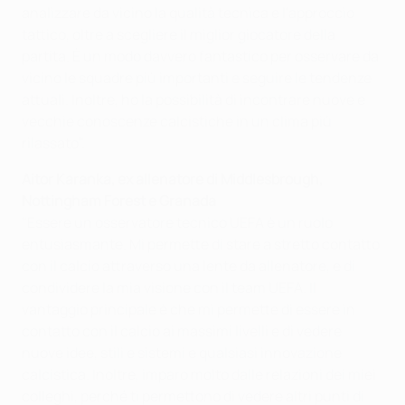
analizzare da vicino la qualità tecnica e l'approccio
tattico, oltre a scegliere il miglior giocatore della
partita. È un modo davvero fantastico per osservare da
vicino le squadre più importanti e seguire le tendenze
attuali. Inoltre, ho la possibilità di incontrare nuove e
vecchie conoscenze calcistiche in un clima più
rilassato".
Aitor Karanka, ex allenatore di Middlesbrough,
Nottingham Forest e Granada
"Essere un osservatore tecnico UEFA è un ruolo
entusiasmante. Mi permette di stare a stretto contatto
con il calcio attraverso una lente da allenatore, e di
condividere la mia visione con il team UEFA. Il
vantaggio principale è che mi permette di essere in
contatto con il calcio ai massimi livelli e di vedere
nuove idee, stili e sistemi e qualsiasi innovazione
calcistica. Inoltre, imparo molto dalle relazioni dei miei
colleghi, perché ti permettono di vedere altri punti di