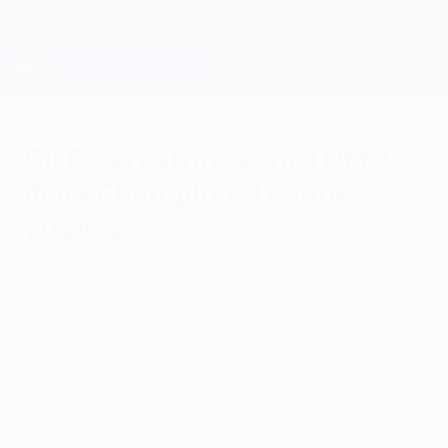
Passa
al
contenuto
Champions League Ufficiale
Scarica
principale
Risultati e Fantasy live
UEFA Champions League
Gli Osservatori Tecnici UEFA
della Champions League
2024/25
giovedì 3 ottobre 2024
Tutto quello che c'è da sapere sugli
osservatori tecnici UEFA e sul ruolo che
svolgono durante la UEFA Champions
League 2024/25.