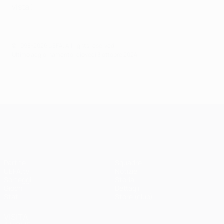
vista".
© 1998-2026 UEFA. All rights reserved.
Ultimo aggiornamento: giovedì 3 ottobre 2024
UEFA Champions League
Partite
Squadre
UEFA.tv
Notizie
Sorteggi
Storia
Giochi
Dettagli
Stat.
Store (club)
VISITA