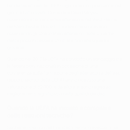
tendenze attuali, la UEFA migliora la comprensione del
gioco a tutti i livelli. Come dice David Moyes,
osservatore tecnico ed ex allenatore del West Ham e
del Manchester United: "Le idee che si ricavano
osservando gli straordinari allenatori delle squadre
d'elite possono essere sfruttate fino alle squadre
giovanili".
Quando nel 2017 la UEFA ha condotto un sondaggio tra
le federazioni nazionali in occasione di una
conferenza sulla formazione degli allenatori a Belfast, i
rapporti tecnici della UEFA hanno ricevuto una
valutazione di 82/100, e da allora si sono registrati
miglioramenti significativi nella qualità dei dati.
Quando la UEFA ha iniziato a compilare
delle relazioni tecniche?
Sebbene i membri del Comitato Tecnico avessero già