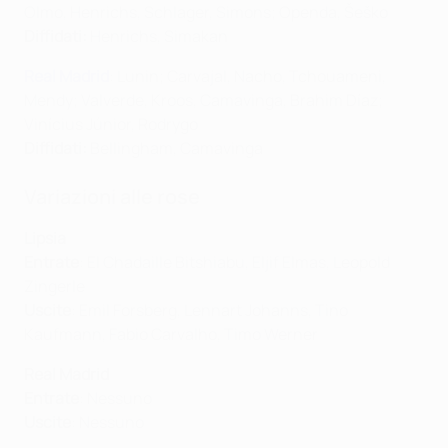
Olmo, Henrichs, Schlager, Simons; Openda, Šeško
Diffidati:
Henrichs, Simakan
Real Madrid
: Lunin; Carvajal, Nacho, Tchouameni,
Mendy; Valverde, Kroos, Camavinga, Brahim Díaz;
Vinícius Júnior, Rodrygo
Diffidati:
Bellingham, Camavinga
Variazioni alle rose
Lipsia
Entrate
: El Chadaille Bitshiabu, Eljif Elmas, Leopold
Zingerle
Uscite
: Emil Forsberg, Lennart Johanns, Tino
Kaufmann, Fabio Carvalho, Timo Werner
Real Madrid
Entrate
: Nessuno
Uscite
: Nessuno