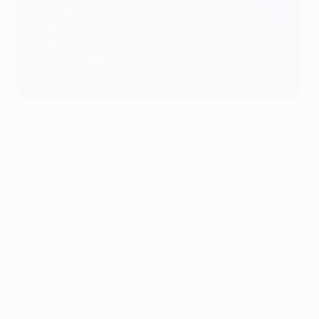
Quando
: martedì 13 febbraio (21:00 CET)
Dove
: RB Arena, Lipsia
Cosa
: andata ottavi di UEFA Champions League
Come seguirla
:
clicca qui per il prepartita e la
copertura in diretta
Dove guardare Lipsia - Real Madrid in TV
Clicca qui per informazioni sui canali che trasmettono
la UEFA Champions League nel tuo paese
.
Cosa devi sapere?
Il Real Madrid è stato campione d'Europa 14 volte ma sa