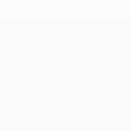
UEFA Champions League
Partite
Squadre
UEFA.tv
Notizie
Sorteggi
Storia
Giochi
Dettagli
Stat.
Store (club)
VISITA
ANCHE
UEFA.com
Fondazione
UEFA
SEGUICI SU