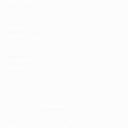
Stato di forma
Lipsia
F
orma
: PVSSSPV
Risultato più recente
: Augsburg - Lipsia 2-2, 10/02,
Bundesliga
Classifica Bundesliga
Real Madrid
F
orma
: VPVVVSV
Risultato più recente
: Real Madrid - Girona 4-0, 10/02,
Liga
Classifica Liga
Tutti i gol del Real Madrid in Champions League finora
Le parole degli allenatori
Marco Rose, allenatore Lipsia
: "Il Real Madrid è
cresciuto molto in questa stagione e si è confermato