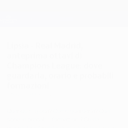
Passa
al
contenuto
Champions League Ufficiale
Scarica
principale
Risultati e Fantasy live
UEFA Champions League
Lipsia - Real Madrid,
anteprima ottavi di
Champions League: dove
guardarla, orario e probabili
formazioni
lunedì 12 febbraio 2024
Quando si gioca? Come guardarla? Quali
sono le probabili formazioni? Guida
completa all'andata degli ottavi tra Lipsia e