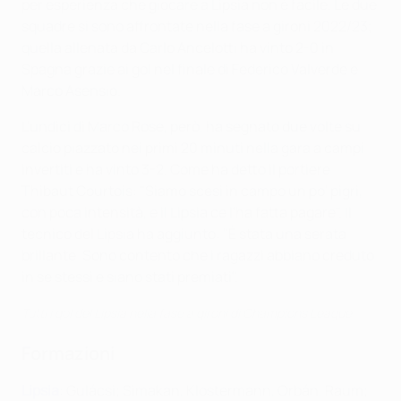
per esperienza che giocare a Lipsia non è facile. Le due
squadre si sono affrontate nella fase a gironi 2022/23;
quella allenata da Carlo Ancelotti ha vinto 2-0 in
Spagna grazie ai gol nel finale di Federico Valverde e
Marco Asensio.
L'undici di Marco Rose, però, ha segnato due volte su
calcio piazzato nei primi 20 minuti nella gara a campi
invertiti e ha vinto 3-2. Come ha detto il portiere
Thibaut Courtois: "Siamo scesi in campo un po' pigri,
con poca intensità, e il Lipsia ce l'ha fatta pagare". Il
tecnico del Lipsia ha aggiunto: "È stata una serata
brillante. Sono contento che i ragazzi abbiano creduto
in se stessi e siano stati premiati".
Tutti i gol del Lipsia nella fase a gironi di Champions League
Formazioni
Lipsia
: Gulácsi; Simakan, Klostermann, Orbán, Raum;