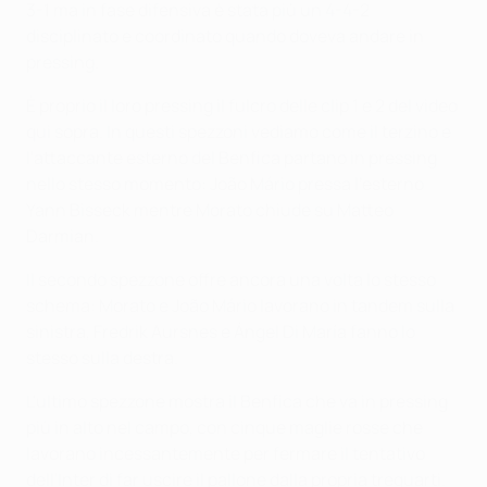
3-1 ma in fase difensiva è stata più un 4-4-2
disciplinato e coordinato quando doveva andare in
pressing.
È proprio il loro pressing il fulcro delle clip 1 e 2 del video
qui sopra. In questi spezzoni vediamo come il terzino e
l'attaccante esterno del Benfica partano in pressing
nello stesso momento: João Mário pressa l'esterno
Yann Bisseck mentre Morato chiude su Matteo
Darmian.
Il secondo spezzone offre ancora una volta lo stesso
schema: Morato e João Mário lavorano in tandem sulla
sinistra, Fredrik Aursnes e Ángel Di María fanno lo
stesso sulla destra.
L'ultimo spezzone mostra il Benfica che va in pressing
più in alto nel campo, con cinque maglie rosse che
lavorano incessantemente per fermare il tentativo
dell'Inter di far uscire il pallone dalla propria trequarti.