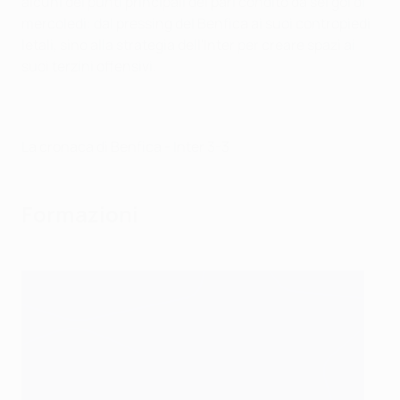
alcuni dei punti principali del pari condito da sei gol di
mercoledì: dal pressing del Benfica ai suoi contropiedi
letali, sino alla strategia dell'Inter per creare spazi ai
suoi terzini offensivi.
La cronaca di Benfica - Inter 3-3
Formazioni