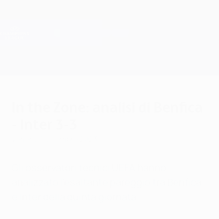
Passa
al
contenuto
Champions League Ufficiale
Scarica
principale
Risultati e Fantasy live
UEFA Champions League
In the Zone: analisi di Benfica
- Inter 3-3
venerdì 1 dicembre 2023
Gli osservatori tecnici UEFA hanno
analizzato l'esaltante pareggio tra Benfica
e Inter della quinta giornata.