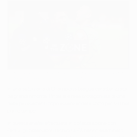
L'Inter ha fatto una straordinaria rimonta dopo essere andata
sotto per 3-0 col Benfica nel primo tempo
AFP via Getty Images
In una settimana di Champions League caratterizzata
da grandi rimonte, l'Inter si è resa protagonista di una
delle più esaltanti dopo essere andata sotto per 3-0 nel
primo tempo.
In questa analisi effettuata in collaborazione con
FedEx, gli osservatori tecnici UEFA hanno esaminato