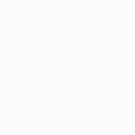
Le occasioni del Benfica dopo aver rubato
palla
In the Zone: le occasioni del Benfica dopo aver riconquistato il
possesso
Il successo del Benfica nel riconquistare il pallone nel
primo tempo è stato sottolineato dalla statistica che
quasi due terzi dei recuperi - 26 su un totale di 43 -
sono avvenuti nella prima frazione di gioco. Questo
porta direttamente alla seconda caratteristica che ha
catturato l'attenzione dell'osservatore: la capacità di
pungere quando hanno riconquistato il pallone. Gli
uomini di Schmidt sono stati veloci, diretti e verticali.
Nel primo spezzone di questo secondo video, vediamo
João Mário raccogliere la palla vagante e portarla in
avanti. Quando Casper Tengstedt va al tiro, il Benfica
ha tre uomini nell'area di rigore dell'Inter e sei nella