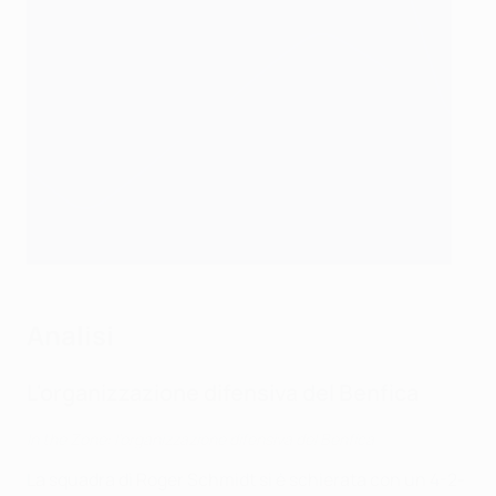
Analisi
L'organizzazione difensiva del Benfica
In the Zone: l'organizzazione difensiva del Benfica
La squadra di Roger Schmidt si è schierata con un 4-2-