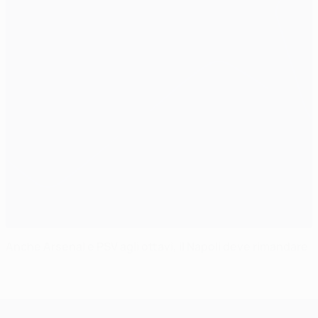
Anche Arsenal e PSV agli ottavi, il Napoli deve rimandare
UEFA Champions League