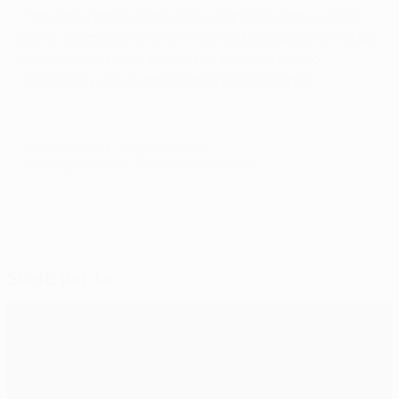
"Abbiamo fatto qualche aggiustamento tattico, ma a
parte la tattica direi che il nostro atteggiamento è stato
sbagliato nel primo tempo. Nel secondo tempo
abbiamo avuto un atteggiamento eccellente".
© 1998-2026 UEFA. All rights reserved.
Ultimo aggiornamento: venerdì 1 dicembre 2023
Scelti per te