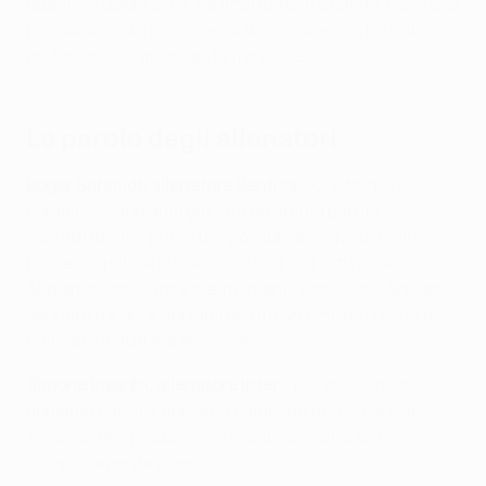
quando Inzaghi al 67' ha effettuato tre cambi. Nella clip
possiamo vedere l'evolversi dell'azione che ha visto
protagonista l'attaccante francese.
Le parole degli allenatori
Roger Schmidt, allenatore Benfica
: "Credo che nel
complesso abbiamo giocato un'ottima partita,
soprattutto nel primo tempo. Abbiamo avuto molto
possesso palla e abbiamo vinto quasi tutti i duelli.
Abbiamo dominato e creato grandi occasioni. Abbiamo
segnato tre gol e abbiamo avuto un cinismo che ci è
mancato in tutta la stagione".
Simone Inzaghi, allenatore Inter
: "Durante l'intervallo
abbiamo parlato, abbiamo cambiato qualcosa e nel
secondo tempo abbiamo giocato con uno spirito
completamente diverso".