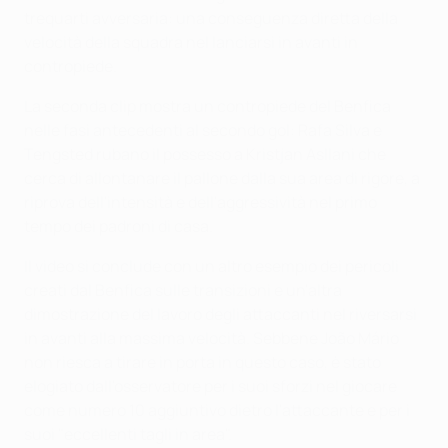
trequarti avversaria: una conseguenza diretta della
velocità della squadra nel lanciarsi in avanti in
contropiede.
La seconda clip mostra un contropiede del Benfica
nelle fasi antecedenti al secondo gol: Rafa Silva e
Tengsted rubano il possesso a Kristjan Asllani che
cerca di allontanare il pallone dalla sua area di rigore, a
riprova dell'intensità e dell'aggressività nel primo
tempo dei padroni di casa.
Il video si conclude con un altro esempio dei pericoli
creati dal Benfica sulle transizioni e un'altra
dimostrazione del lavoro degli attaccanti nel riversarsi
in avanti alla massima velocità. Sebbene João Mário
non riesca a tirare in porta in questo caso, è stato
elogiato dall'osservatore per i suoi sforzi nel giocare
come numero 10 aggiuntivo dietro l'attaccante e per i
suoi "eccellenti tagli in area".