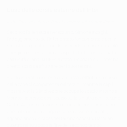
L'uso delle corsie esterne dell'Inter
In the Zone: gli esterni e l'impatto delle sostituzioni dell'Inter
Secondo l'allenatore nerazzurro, Simone Inzaghi,
l'atteggiamento dell'Inter è stato fondamentale per la
rimonta. La prestazione del secondo tempo è stata più
energica e intensa, ma un aspetto tattico individuato
dall'unità di analisi UEFA è stato il modo in cui l'Inter ha
creato spazi da sfruttare per i suoi terzini.
Più di una volta un centrocampista dell'Inter ha corso
nelle zone di competenza dei terzini, mentre la clip 1
mostra Alexis Sánchez che occupa lo spazio intorno a
Morato, liberando così spazio sulla sinistra per il terzino
Carlos Augusto. L'azione si conclude con il brasiliano
che entra in area di rigore, senza essere marcato,
agganciando un cross del terzino opposto, Darmian,
quattro minuti dopo la fine del secondo tempo.