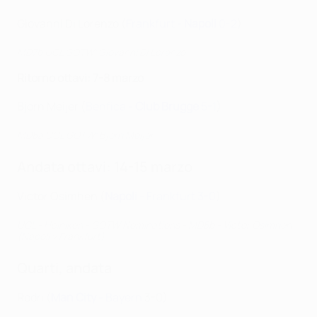
Giovanni Di Lorenzo (
Frankfurt -
Napoli
0-2
)
MD7b UCL GOTW: Giovanni Di Lorenzo
Ritorno ottavi: 7-8 marzo
Bjorn Meijer (
Benfica -
Club Brugge
5-1
)
MD8a UCL GOTW: Bjorn Meijer
Andata ottavi: 14-15 marzo
Victor Osimhen (
Napoli
- Frankfurt 3-0
)
UCL - Heiniken - GOTW Nominations - MD8b - Victor Osimhen
(Napoli v Frankfurt)
Quarti, andata
Rodri (
Man City
- Bayern
3-0
)