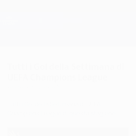
Passa
al
contenuto
Champions League Ufficiale
Scarica
principale
Risultati e Fantasy live
UEFA Champions League
Tutti i Gol della Settimana di
UEFA Champions League
venerdì 12 maggio 2023
Tutti i Gol della Settimana di UEFA
Champions League di questa stagione.