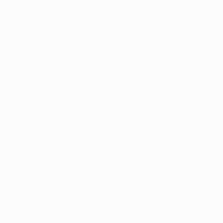
MD4 UCL GOTW: Heung-Min Son
Quinta giornata
Lionel Messi (
Paris
- Maccabi Haifa 7-2
)
MD5 UCL GOTW: Lionel Messi
Sesta giornata
Kylian Mbappé (
Juventus -
Paris
1-2
)
MD6 UCL GOTW: Kylian Mbappé
Andata ottavi: 14-15 febbraio
Karim Adeyemi
(
Dortmund
-
Chelsea
1-0)
MD7a UCL GOTW: Karim Adeyemi
Andata ottavi: 21-22 febbraio