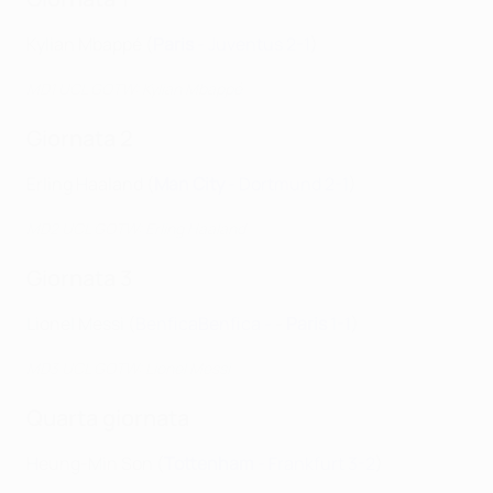
Kylian Mbappé (
Paris
- Juventus 2-1
)
MD1 UCL GOTW: Kylian Mbappé
Giornata 2
Erling Haaland (
Man City
- Dortmund 2-1
)
MD2 UCL GOTW: Erling Haaland
Giornata 3
Lionel Messi (
Benfica
Benfica -
-
Paris
1-1
)
MD3 UCL GOTW: Lionel Messi
Quarta giornata
Heung-Min Son (
Tottenham
- Frankfurt 3-2
)