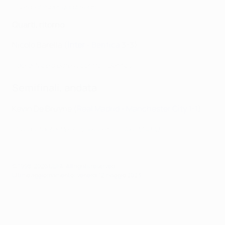
Guarda il super gol di Rodri
Quarti, ritorno
Nicolò Barella (
Inter
- Benfica
3-3
)
Il gol di Nicolò Barella contro il Benfica
Semifinali, andata
Kevin De Bruyne
(
Real Madrid - Manchester City 1-1
)
Guarda il gol di De Bruyne contro il Real Madrid
© 1998-2026 UEFA. All rights reserved.
Ultimo aggiornamento: venerdì 12 maggio 2023