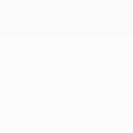
La parola UEFA, il logo UEFA e tutti i marchi che si riferiscono a
competizioni UEFA, sono marchi registrati e/o copyright della UEFA.
Tali marchi non possono essere utilizzati in nessun modo per scopi
commerciali. L'utilizzo di UEFA.com sta a significare l'accettazione
dei Termini e Condizioni e delle Norme sulla Privacy.