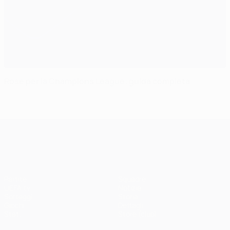
Rose per la Champions League: guida completa
UEFA Champions League
Partite
Squadre
UEFA.tv
Notizie
Sorteggi
Storia
Giochi
Dettagli
Stat.
Store (club)