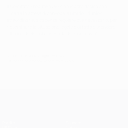
Il Comitato Esecutivo UEFA ha inoltre deciso che
rimarrà in attesa di convocare ulteriori riunioni
straordinarie, a cadenza regolare ove necessario, per
riesaminare la situazione legale e di fatto e prendere
ulteriori decisioni a seconda delle necessità.
© 1998-2026 UEFA. All rights reserved.
Ultimo aggiornamento: venerdì 25 febbraio 2022
UEFA Champions League
Partite
Squadre
UEFA.tv
Notizie