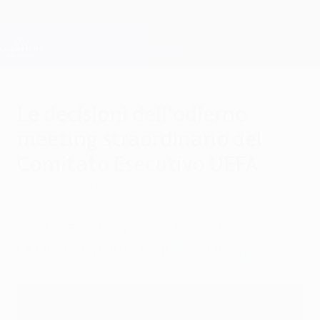
Passa
al
contenuto
Champions League Ufficiale
Scarica
principale
Risultati e Fantasy live
UEFA Champions League
Le decisioni dell’odierno
meeting straordinario del
Comitato Esecutivo UEFA
venerdì 25 febbraio 2022
Lo Stade de France ospiterà la finale di
UEFA Champions League il 28 maggio.