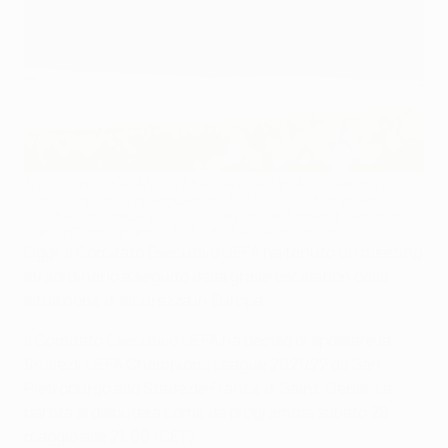
NYON, SWITZERLAND - FEBRUARY 04: UEFA La Clairiere (LC)
logo at the UEFA headquarters, the House of European
Football on February 4, 2020 in Nyon, Switzerland. (Photo by
Harold Cunningham - UEFA/UEFA via Getty Images)
Oggi, il Comitato Esecutivo UEFA ha tenuto un meeting
straordinario a seguito della grave escalation della
situazione di sicurezza in Europa.
Il Comitato Esecutivo UEFA ha deciso di spostare la
finale di UEFA Champions League 2021/22 da San
Pietroburgo allo Stade de France di Saint-Denis. La
partita si disputerà come da programma sabato 28
maggio alle 21:00 (CET).