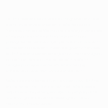
La UEFA desidera esprimere il suo ringraziamento e la
sua riconoscenza al presidente della Repubblica
francese, Emmanuel Macron, per il sostegno personale
e l’impegno a spostare in Francia la partita più
prestigiosa del calcio europeo per club in un momento
di crisi senza precedenti. Insieme al governo francese,
la UEFA sosterrà pienamente gli sforzi che coinvolgono
più parti per dare soccorso ai calciatori e alle loro
famiglie in Ucraina mentre affrontano terribili
sofferenze umane, distruzione e sfollamento.
Nella riunione odierna, il Comitato Esecutivo UEFA ha
anche deciso che i club e le nazionali della Russia e
dell’Ucraina che partecipano alle competizioni UEFA
dovranno giocare le partite casalinghe in campo
neutro fino a nuovo avviso.