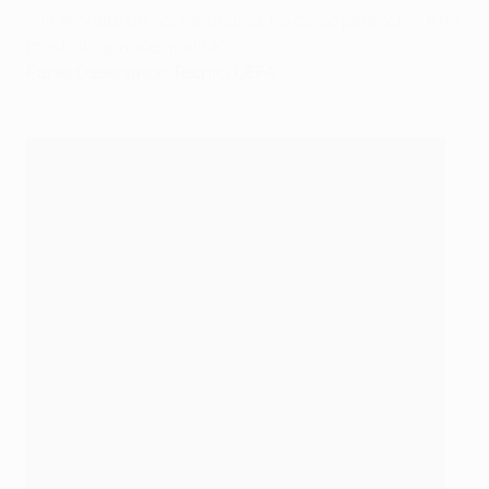
"Ha segnato un gol fantastico, ha corso parecchio e ha
mostrato grande qualità".
Panel Osservatori Tecnici UEFA