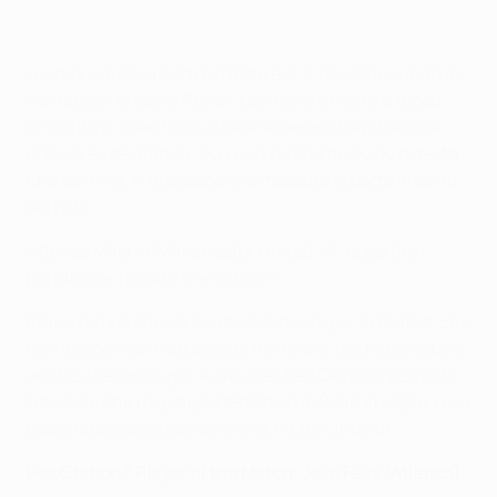
I padroni di casa partono forte e al 7’ passano subito in
vantaggio: cross di Renan Lodi dalla sinistra e tocco
vincente di João Félix, abile a superare David de Gea,
grande ex del match, con uno splendido colpo di testa
che termina in rete dopo aver toccato la parte interna
del palo.
Atlético Madrid-Manchester United 1-1: la partita
minuto per minuto e le reazioni
Primo tempo decisamente deludente per lo United, che
non incide mai in attacco e, nel finale, rischia di subire
anche il secondo gol. A salvare i Red Devils ci pensa la
traversa, che respinge il tentativo di Šime Vrsaljko, reso
quasi letale dalla deviazione di Victor Lindelöf.
PlayStation® Player of the Match: João Félix (Atlético)