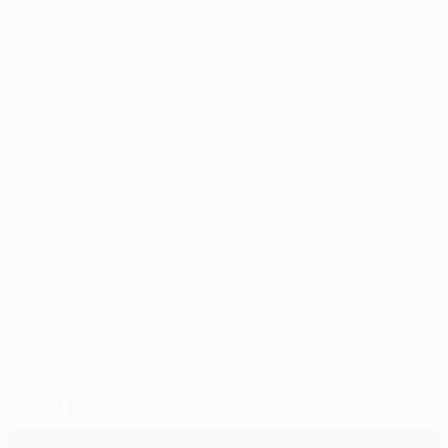
Atlético
: Oblak; J.M. Giménez, Savić, Reinildo; Vrsaljko,
Llorente, Herrera, Kondogbia, Lodi (Lemar 76'); Correa,
João Félix (Griezmann 76')
Manchester United
: De Gea; Lindelöf (Wan-Bissaka
66'), Varane, Maguire, Shaw (Alex Telles 67'); Fred,
Pogba (Matić 66'); Rashford (Elanga 75'), Bruno
Fernandes, Sancho (Lingard 82'); Ronaldo
© 1998-2026 UEFA. All rights reserved.
Ultimo aggiornamento: giovedì 24 febbraio 2022
Scelti per te