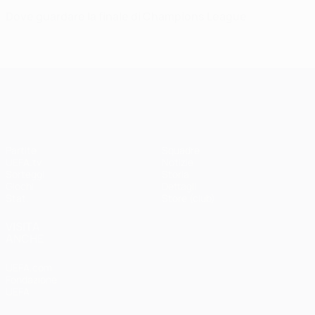
Dove guardare la finale di Champions League
UEFA Champions League
Partite
Squadre
UEFA.tv
Notizie
Sorteggi
Storia
Giochi
Dettagli
Stat.
Store (club)
VISITA
ANCHE
UEFA.com
Fondazione
UEFA