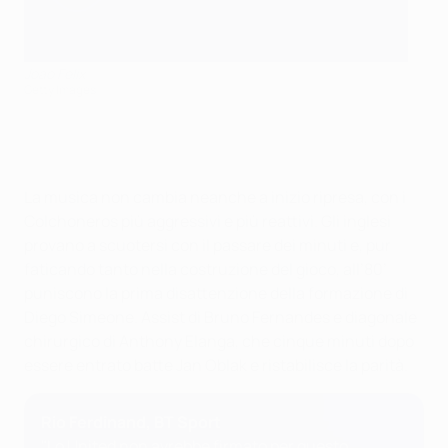
Joao Felix
Getty Images
La musica non cambia neanche a inizio ripresa, con i
Colchoneros più aggressivi e più reattivi. Gli inglesi
provano a scuotersi con il passare dei minuti e, pur
faticando tanto nella costruzione del gioco, all’80’
puniscono la prima disattenzione della formazione di
Diego Simeone. Assist di Bruno Fernandes e diagonale
chirurgico di Anthony Elanga, che cinque minuti dopo
essere entrato batte Jan Oblak e ristabilisce la parità.
Rio Ferdinand, BT Sport
"Lo United non avrebbe firmato per questo