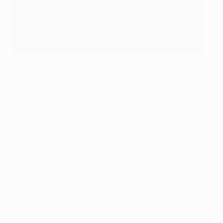
La squadra di Diego Simeone era passata in vantaggio con
un gol del portoghese Joao Felix
Getty Images
L’Atlético si rituffa in avanti, ma deve fare i conti con la
sfortuna e con la seconda traversa della serata, che
ferma il mancino a giro di Antoine Griezmann. A Madrid
termina 1-1.
Le stelle del Fantasy
A seguire
Formazioni