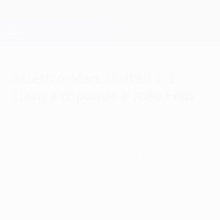
Passa
al
contenuto
Champions League Ufficiale
Scarica
principale
Risultati e Fantasy live
UEFA Champions League
Atlético-Man. United 1-1:
Elanga risponde a João Félix
mercoledì 23 febbraio 2022
La formazione di Simeone gioca una
grande partita e passa in vantaggio con un
colpo di testa del portoghese, ma non
riesce a concretizzare la propria
superiorità e si fa raggiungere nel finale.