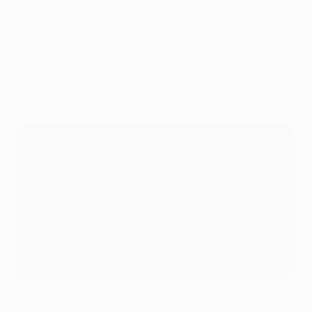
Highlights: Atlético - Man. United 1-1
All’Estadio Metropolitano, nell’andata degli ottavi di
UEFA Champions League, termina in parità la sfida tra
l’Atlético Madrid e il Manchester United. Tanti rimpianti
per i Colchoneros, a lungo padroni del match e quasi
mai in difficoltà contro i Red Devils sottotono: finisce 1-
1.
Momenti chiave
7'
João Félix sblocca il risultato con un potente
colpo di testa
45'
Un colpo di testa di Vrsaljko sfiora il raddoppio
centrando la traversa
80'
Elanga pareggia cinque minuti dopo essere
entrato
87'
Il subentrato Griezmann centra un altro legno