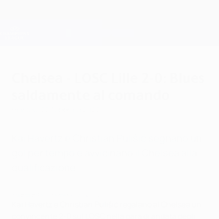
Passa
al
contenuto
Champions League Ufficiale
Scarica
principale
Risultati e Fantasy live
UEFA Champions League
Chelsea - LOSC Lille 2-0: Blues
saldamente al comando
martedì 22 febbraio 2022
Kai Havertz e Christian Pulišić segnano un
gol per tempo e avvicinano il Chelsea alla
qualificazione.
Highlights: Chelsea - LOSC 2-0
Kai Havertz e Christian Pulišić regalano al Chelsea un
convincente 2-0 sul LOSC nella gara di andata degli