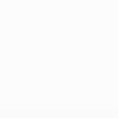
Chelsea
: Mendy; Thiago Silva, Rüdiger, Christensen;
Azpilicueta, Kovačić (Loftus-Cheek 51') , Kanté, Alonso
(Sarr 80'); Ziyech (Saúl Ñíguez 60'), Havertz, Pulišić
(Werner 80')
LOSC
: Jardim; Zeki Çelik, Fonte, Botman, Tiago Djaló
(Gudmundsson 76'); Onana (Burak Yılmaz 65'), André,
Xeka; Renato Sanches (Ben Arfa 81'), David (Zhegrova
81'), Bamba
© 1998-2026 UEFA. All rights reserved.
Ultimo aggiornamento: martedì 22 febbraio 2022
UEFA Champions League