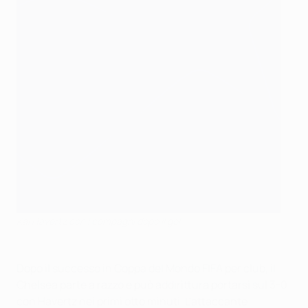
Kai Havertz con i compagni dopo il gol
Dopo il successo in Coppa del Mondo FIFA per club, il
Chelsea parte a razzo e può addirittura portarsi sul 3-0
con Havertz nei primi otto minuti. L'attaccante