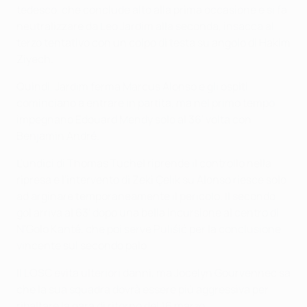
tedesco, che conclude alto alla prima occasione e si fa
neutralizzare da Leo Jardim alla seconda, insacca al
terzo tentativo con un colpo di testa su angolo di Hakim
Ziyech.
Quindi, Jardim ferma Marcus Alonso e gli ospiti
cominciano a entrare in partita, ma nel primo tempo
impegnano Edouard Mendy solo al 36' volta con
Benjamin André.
L'undici di Thomas Tuchel riprende il controllo nella
ripresa e l'intervento di Zeki Çelik su Alonso riesce solo
ad arginare temporaneamente il pericolo. Il secondo
gol arriva al 63' dopo una bella incursione al centro di
N'Golo Kanté, che poi serve Pulišić per la conclusione
vincente sul secondo palo.
Il LOSC evita ulteriori danni, ma Jocelyn Gourvennec sa
che la sua squadra dovrà essere più aggressiva per
ribaltare la gara di ritorno del 16 marzo.