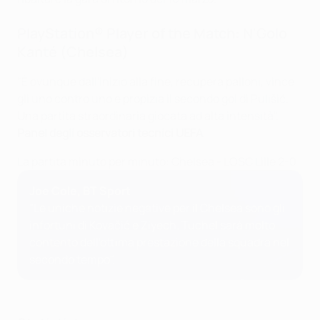
PlayStation® Player of the Match: N'Golo
Kanté (Chelsea)
"È ovunque dall'inizio alla fine, recupera palloni, vince
gli uno contro uno e propizia il secondo gol di Pulišić.
Una partita straordinaria giocata ad alta intensità".
Panel degli osservatori tecnici UEFA
La partita minuto per minuto: Chelsea - LOSC Lille 2-0
Joe Cole, BT Sport
"Le uniche notizie negative per il Chelsea sono gli
infortuni di Kovačić e Ziyech. Tuchel sarà molto
contento dell'ottima prestazione della squadra nel
secondo tempo".