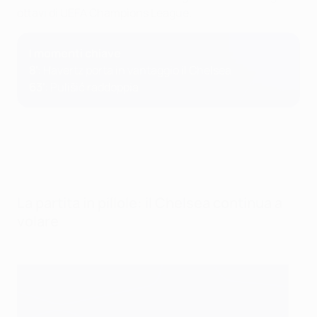
ottavi di UEFA Champions League.
I momenti chiave
8'
: Havertz porta in vantaggio il Chelsea
63'
: Pulišić raddoppia
La partita in pillole: il Chelsea continua a
volare