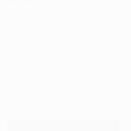
Statistiche
• Il Chelsea ha vinto le ultime sei partite casalinghe di
Champions League senza subire gol (GF15 GS0).
• Mendy non ha subito gol in 14 partite di Champions
League su 18 (9 su 12 la scorsa stagione e 5 su 6 in
questa).
• I Blues hanno un bilancio di V9 P4 S0 fra tutte le
competizioni quando Havertz è andato in gol.
• Il Chelsea ha subito un solo gol nelle ultime nove
partite di Champions League a Stamford Bridge.
• Il LOSC ha perso le ultime cinque gare esterne contro
squadre inglesi nelle competizioni UEFA.