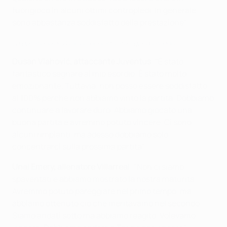
fuorigioco in alcuni ottimi contropiedi. In generale,
sono abbastanza soddisfatto della prestazione".
La delusione di Vlahović nonostante il gol 'da sogno'
Dusan Vlahović, attaccante Juventus
: "È stato
fantastico segnare al mio esordio. È stato molto
emozionante. Tuttavia, non posso essere soddisfatto
al 100% perché non abbiamo vinto la partita. Dobbiamo
continuare a lavorare duro. Abbiamo giocato una
buona partita e avremmo potuto vincere. Ci sono
alcuni rimpianti, ma adesso dobbiamo solo
concentrarci sulla prossima partita".
Unai Emery, allenatore Villarreal
:
"Non ci siamo
spaventati e abbiamo mostrato la nostra maturità.
Avremmo potuto pareggiare nel primo tempo, ma
abbiamo ottenuto ciò che meritavamo nel secondo.
Siamo andati sotto ma abbiamo reagito. Volevamo