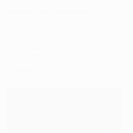
vincere. Dobbiamo andare a Torino per vincere".
Daniel Parejo, centrocampista Villarreal
: "Abbiamo
dominato nel primo tempo e in generale avremmo
meritato di vincere visto come è andata la partita e
considerato che abbiamo giocato meglio. Non sono del
tutto contento perché abbiamo giocato bene e non
abbiamo chiuso la gara. Se una squadra meritava di
vincere, quella era il Villarreal".
Statistiche