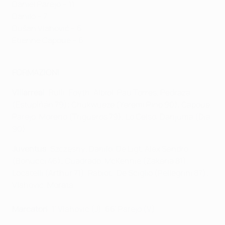
Daniel Parejo – 11
Danilo – 7
Dušan Vlahović – 6
Étienne Capoue – 6
FORMAZIONI
Villarreal
: Rulli; Foyth, Albiol, Pau Torres, Pedraza
(Estupiñán 79); Chukwueze (Yeremi Pino 90), Capoue,
Parejo, Moreno (Trigueros 79); Lo Celso, Danjuma (Dia
90)
Juventus
: Szczęsny; Danilo , De Ligt, Alex Sandro
(Bonucci 46); Cuadrado, McKennie (Zakaria 81),
Locatelli (Arthur 71), Rabiot, De Sciglio (Pellegrini 87);
Vlahović, Morata
Marcatori
: 1' Vlahović (J), 66' Parejo (V)