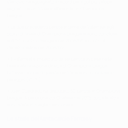
Vlahović ha eguagliato il record per il gol più veloce
segnato da un titolare all'esordio in Champions
League.
• Le due precedenti partite interne del Villarreal agli
ottavi di finale di Champions League si sono concluse
sull'1-1: contro i Rangers nel 2005/06 e contro il
Panathinaikos nel 2008/09.
• Il Villarreal è imbattuto da sei partite in casa nella
fase a eliminazione diretta di Champions League;
tuttavia cinque di queste partite si sono concluse in
pareggio (V1 P5).
• Juan Cuadrado ha disputato 50 partite in Champions
League. A parte una col Chelsea nel 2015, tutte le altre
sono state in maglia bianconera.
Le stelle del fantacalcio Fantasy