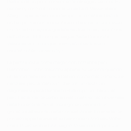
Reduce da un poco convincente pareggio, sempre 1-1,
nel derby contro il Torino, la squadra di Massimiliano
Allegri – specie nel primo tempo – è tornata ai fasti di
un tempo, ma non è riuscita a portare via un successo
contro la formazione guidata da Unai Emery, vincitrice
dell’ultima UEFA Europa League. Nella Comunità
Valenciana, comunque, è arrivato il sedicesimo
risultato utile consecutivo.
La partita inizia come meglio non potrebbe per i
Bianconeri. Sono trascorsi appena 32 secondi quando
un lancio dalle retrovie di Danilo, confermato difensore
centrale, pesca Vlahović, che con un destro in
diagonale supera Gerónimo Rulli dopo un "bacio" al
palo. L'attaccante serbo, arrivato nel mercato invernale
dalla Fiorentina, firma così il gol più veloce di un
giocatore all'esordio nella competizione. Il precedente
primato apparteneva all’ex bianconero Andreas Möller,
che il 13 settembre 1995 segnò 35 secondi dopo il suo