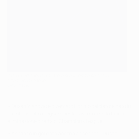
Juan Cuadrado ha giocato la sua 50esima partita in
Champions League
Getty Images
• Dušan Vlahović è diventato il primo calciatore nato in
questo secolo a segnare per la Juventus nella fase a
eliminazione diretta di Champions League.
• Andando in gol dopo appena 33 secondi, Dušan