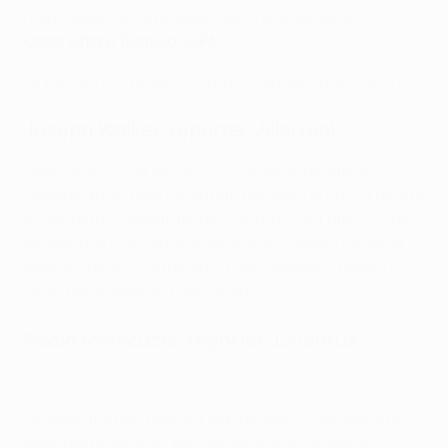
responsabilità come leader della sua squadra".
Osservatore Tecnico UEFA
La partita minuto per minuto: Villarreal-Juventus 1-1
Joseph Walker, reporter Villarreal
Dopo un inizio da incubo, il Villarreal si rimette in
carreggiata e trova il meritato pareggio al 66'. La partita
si combatte soprattutto dal punto di vista tattico, con
gli spagnoli che hanno le migliori occasioni, ma nella
gara di ritorno i Sottomarini Gialli dovranno essere più
cinici per superare i bianconeri.
Paolo Menicucci, reporter Juventus
I gol all'esordio in Champions League
La Juventus non riesce a capitalizzare il gol segnato
dopo pochi secondi, permettendo al Villarreal di