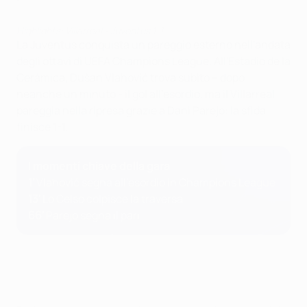
Highlights: Villarreal - Juventus 1-1
La Juventus conquista un pareggio esterno nell'andata
degli ottavi di UEFA Champions League. All'Estadio de la
Cerámica, Dušan Vlahović trova subito – dopo
neanche un minuto - il gol all'esordio, ma il Villarreal
pareggia nella ripresa grazie a Dani Parejo: la sfida
finisce 1-1.
I momenti chiave della gara
1'
Vlahović segna all'esordio in Champions League
13'
Lo Celso colpisce la traversa
66'
Parejo segna il pari