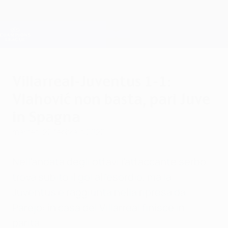
Passa
al
contenuto
Champions League Ufficiale
Scarica
principale
Risultati e Fantasy live
UEFA Champions League
Villarreal-Juventus 1-1:
Vlahović non basta, pari Juve
in Spagna
martedì 22 febbraio 2022
Nell'andata degli ottavi l'attaccante serbo
trova subito il gol all'esordio, ma la
Juventus è raggiunta nella ripresa da
Parejo: in casa del Villarreal finisce in
parità.