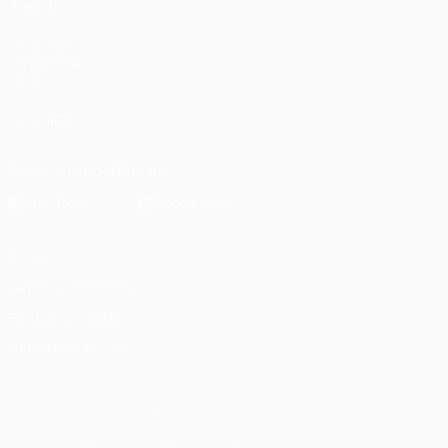
ANCHE
UEFA.com
Fondazione
UEFA
SEGUICI SU
Scarica l'app ufficiale
Privacy
Termini e condizioni
Politica sui cookie
Impostazioni Privacy
© 1998-2026 UEFA. Tutti i diritti riservati
La parola UEFA, il logo UEFA e tutti i marchi che si riferiscono a