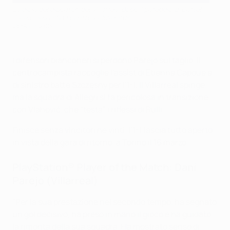
La gioia dei giocatori del Villarreal dopo il pareggio di Daniel
Parejo nella sfida contro la Juventus
UEFA via Getty Images
I difensori bianconeri si perdono Parejo sul taglio, il
centrocampista raccoglie l'assist di Étienne Capoue e
di sinistro batte Szczęsny per l'1-1. Il Villarreal spinge,
ma la squadra di Allegri si fa pericolosa in transizione
con Vlahović, che “testa” i riflessi di Rulli.
Finisce senza vincitori né vinti: l'1-1 lascia tutto aperto
in vista della gara di ritorno, a Torino il 16 marzo.
PlayStation® Player of the Match: Dani
Parejo (Villarreal)
"Per la sua prestazione nel secondo tempo, ha segnato
un gol decisivo, ha preso in mano il gioco e ha guidato
la rimonta della sua squadra. Ha mostrato senso di