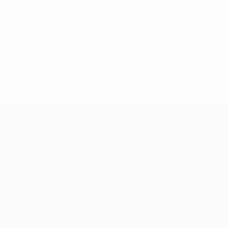
Arbitro
: Daniel Siebert (Germania)
© 1998-2026 UEFA. All rights reserved.
Ultimo aggiornamento: mercoledì 23 febbraio 2022
UEFA Champions League
Partite
Squadre
UEFA.tv
Notizie
Sorteggi
Storia
Giochi
Dettagli
Stat.
Store (club)
VISITA