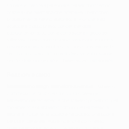
tornare in partita e pareggiare nel secondo tempo
grazie a una disattenzione difensiva. I bianconeri
probabilmente hanno sbagliato a rinunciare ad
attaccare troppo presto concentrandosi
esclusivamente su come contrastare il gioco del
Villarreal. I bianconeri restano comunque in buona
posizione in vista del ritorno a Torino, specialmente
dato l'ottimo stato di forma di Vlahović e il possibile
rientro di alcuni giocatori chiave assenti all'andata.
Reazioni a caldo
Massimiliano Allegri, allenatore Juventus
: "Abbiamo
commesso un brutto errore sul loro pareggio;
sapevamo perfettamente che stavano provando quel
movimento e gli abbiamo comunque permesso di
segnare. Tuttavia, la squadra ha giocato una buona
partita in generale. Abbiamo anche commesso
qualche errore in attacco, facendoci trovare in