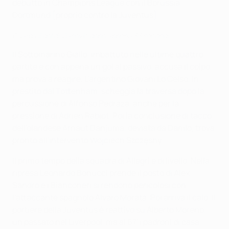
debutto in Champions League con il Borussia
Dortmund [proprio contro la Juventus].
Guarda il gol di Vlahović dopo appena 33 secondi
Il Sottomarino Giallo, imbattuto nelle ultime quattro
partite e con appena un gol al passivo, accusa il colpo,
ma prova a reagire. L'argentino Giovani Lo Celso, in
prestito dal Tottenham, scheggia la traversa dopo la
percussione di Alfonso Pedraza, anche per la
pressione di Adrien Rabiot. Poi la conclusione di tacco
dell'olandese Arnaut Danjuma, deviata da Danilo, trova
pronto all'intervento Wojciech Szczęsny.
Il primo tempo della squadra di Allegri è di livello. Nella
ripresa Leonardo Bonucci prende il posto di Alex
Sandro e i Bianconeri si rendono pericolosi con
l'attaccante spagnolo Álvaro Morata. Poi arriva il calo. Il
portiere della Juventus è reattivo su Alberto Moreno,
un passato nel Liverpool, ma al 67' i padroni di casa