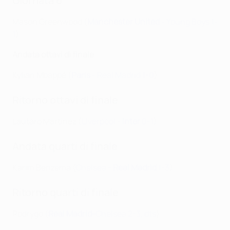
Giornata 6
Mason Greenwood (
Manchester United
- Young Boys 1-
1
)
Andata ottavi di finale
Kylian Mbappé (
Paris
- Real Madrid 1-0
)
Ritorno ottavi di finale
Lautaro Martínez (
Liverpool -
Inter
0-1
)
Andata quarti di finale
Karim Benzema (
Chelsea -
R
eal Madrid
1-3
)
Ritorno quarti di finale
Rodrygo (
Real Madrid-
Chelsea
2-3, dts
)