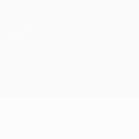
Privacy
Termini e condizioni
Politica sui cookie
Impostazioni Privacy
© 1998-2026 UEFA. Tutti i diritti riservati
La parola UEFA, il logo UEFA e tutti i marchi che si riferiscono a
competizioni UEFA, sono marchi registrati e/o copyright della UEFA.
Tali marchi non possono essere utilizzati in nessun modo per scopi
commerciali. L'utilizzo di UEFA.com sta a significare l'accettazione
dei Termini e Condizioni e delle Norme sulla Privacy.