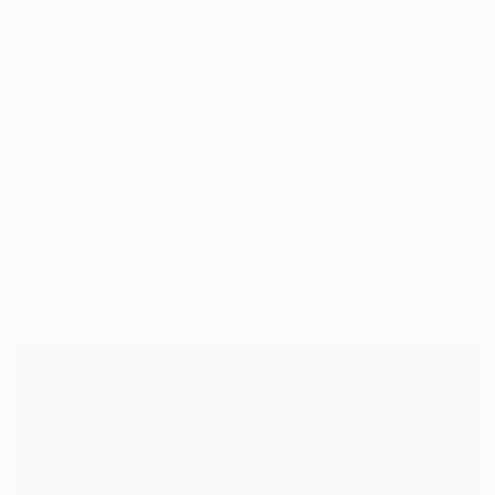
Semifinali
Vinícius Júnior (
Man. City -
Real Madrid
4-3
)
© 1998-2026 UEFA. All rights reserved.
Ultimo aggiornamento: giovedì 17 marzo 2022
Scelti per te