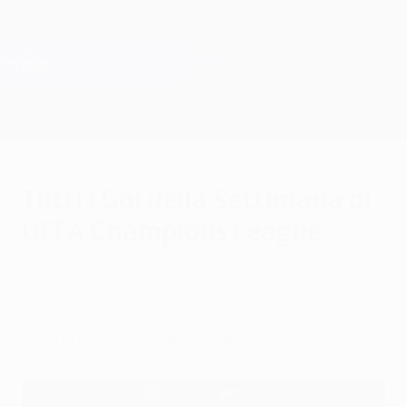
Passa
al
contenuto
Champions League Ufficiale
Scarica
principale
Risultati e Fantasy live
UEFA Champions League
Tutti i Gol della Settimana di
UEFA Champions League
giovedì 30 settembre 2021
Tutti i Gol della Settimana di UEFA
Champions League di questa stagione.