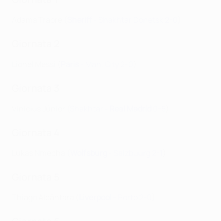
Adama Traore (
Sheriff
- Shakhtar Donetsk 2-0
)
Giornata 2
Lionel Messi (
Paris
- Man. City 2-0
)
Giornata 3
Vinícius Júnior (
Shakhtar -
Real Madrid
0-5
)
Giornata 4
Lukas Nmecha (
Wolfsburg
- Salzbuurg 2-1
)
Giornata 5
Thiago Alcântara (
Liverpool
- Porto 2-0
)