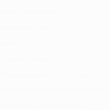
 allenato la sua nazionale (2017–19).
temente allenato in Inghilterra.
ica d'Irlanda.
lterra con Swansea, Wigan ed Everton.
icato numerosi titoli con la Spagna Under 17 e Under 19.
azionale inglese, è l'attuale Ct dell'Inghilterra femminile.
iaco ha ricoperto vari ruoli nel settore tecnico.