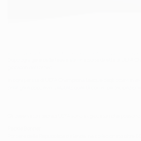
Il nuovo premio Man of the Match per la UEFA Champions League
Dopo ogni gara della fase a eliminazione diretta di UEFA C
giocatori del torneo.
In ogni partita di UEFA Champions League dagli ottavi in av
della gara dopo aver valutato qualità come: partecipazione ai
Gli osservatori tecnici UEFA sono ex giocatori che possono
Packie Bonner
Portiere della Repubblica d'Irlanda, ha collezionato oltre 6