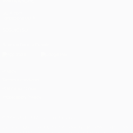
VISITA ANCHE
UEFA.com
Fondazione UEFA
SEGUICI SU
Scarica l'app ufficiale
Privacy
Termini e condizioni
Politica sui cookie
Impostazioni Privacy
© 1998-2026 UEFA. Tutti i diritti riservati
La parola UEFA, il logo UEFA e tutti i marchi che si riferiscono a com
L'utilizzo di UEFA.com sta a significare l'accettazione dei Termini e Co