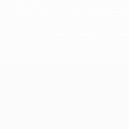
Gareth Southgate
Ct dell'Inghilterra dal 2016, è stato difensore/centrocampis
© 1998-2026 UEFA. All rights reserved.
Ultimo aggiornamento: lunedì 17 febbr
UEFA Champions League
Partite
UEFA.tv
Sorteggi
Giochi
Stat.