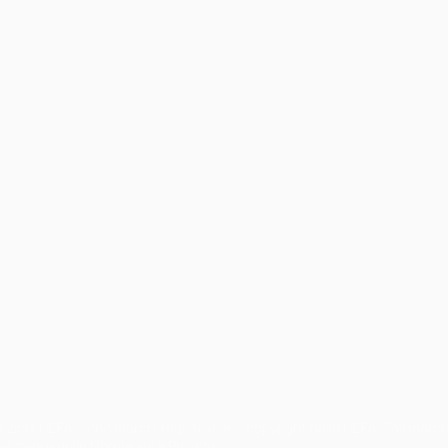
petizioni UEFA, sono marchi registrati e/o copyright della UEFA. Tali mar
ndizioni e delle Norme sulla Privacy.