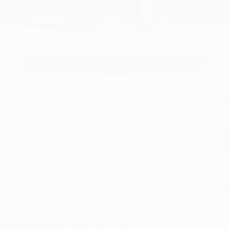
hampions League, la UEFA consegnerà il premio ufficiale Man o
anti, gli osservatori tecnici UEFA decideranno il vincitore de
 momenti decisivi, maturità tattica, creatività, ispirazione, ges
 vantare una grande esperienza ai massimi livelli del calcio eu
00 presenze con il Celtic (1978–98).