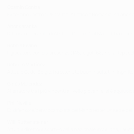
Cosmin Contra
Ex terzino destro di AC Milan, Atlético e Romania, ha anche
Aitor Karanka
Difensore centrale di Athletic Club e Real Madrid, ha recen
Robbie Keane
Il giocatore con più presenze (146) e gol (68) nella Repubbl
Roberto Martínez
Attuale Ct del Belgio, ha ottenuto buoni risultati in Inghi
Ginés Meléndez
Allenatore tra i più vincenti a livello giovanile, si è aggiud
Phil Neville
Ex difensore/centrocampista del Manchester United e della n
Willi Ruttensteiner
Attuale direttore sportivo della nazionale israeliana, l'austr