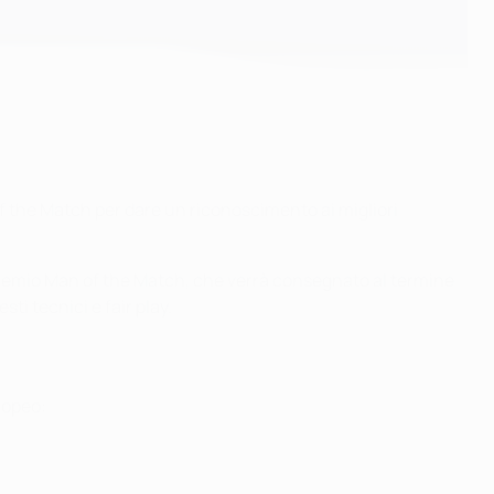
f the Match per dare un riconoscimento ai migliori
l premio Man of the Match, che verrà consegnato al termine
ti tecnici e fair play.
ropeo: