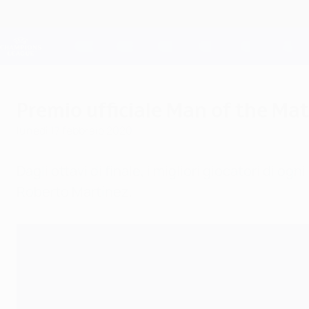
Passa
al
contenuto
Champions League Ufficiale
principale
Risultati e Fantasy live
UEFA Champions League
Premio ufficiale Man of the M
lunedì 17 febbraio 2020
Dagli ottavi di finale, i migliori giocatori di o
Roberto Martínez.