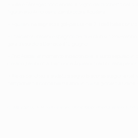
• Villa e Fàbregas sono andati a segno dal dischetto nel succe
figuravano Ambrosini, Zambrotta e Aquilani.
• Aquilani ha segnato il gol-partita nel 2-1 dell'Italia cont
• I calciatori italiani e spagnoli dei due club si ritroverann
gara d'esordio a Danzica il 10 giugno.
• Éric Abidal, al momento indisponibile, è stato espulso in o
c'erano Zambrotta, Gattuso e Aquilani (partito dalla panch
• Alexis Sánchez è andato a segno la scorsa stagione nel 4-4
campionato e coppa nei tre anni in cui ha giocato a Udine, c
© 1998-2026 UEFA. All rights reserved.
Ultimo aggiornamento: venerdì 30 mar