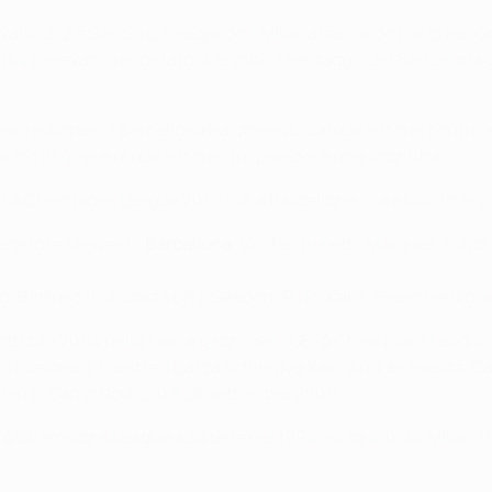
evalso 3-2 a San Siro, relegando il Milan al secondo posto nel G
4') avevano rimontato due volte il vantaggio del Barcellona gra
oni europee. Il Barcellona ha ottenuto cinque vittorie contro le
ntro il Milan è di due vittorie, tre pareggi e una sconfitta.
 UEFA Champions League 2005/06 a Barcellona, ma è uscito in virt
 erano le seguenti:
Barcellona
: Valdés, Belletti, Márquez, Puyo
, Gattuso (Rui Costa 68'), Seedorf, Pirlo, Kaká, Shevchenko, In
l 20 ottobre 2004 nella fase a gironi della UEFA Champions Leag
rossoneri, mentre il Barça schierava Xavi, Andrés Iniesta, Car
 Milan al Camp Nou, 2-0 il 26 settembre 2000.
i UEFA Champions League ad Atene nel 1994, vinta 4-0 dal Milan.