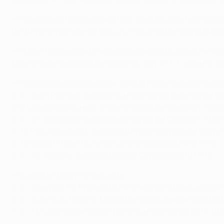
• Il Barcellona ha pareggiato fuori casa 22 volte nelle comp
del turno (il più recente con un 2-0 sull'SL Benfica ai quart
• Il Milan ha pareggiato la gara d'andata otto volte e ha su
Milano nelle semifinali del 2002/03, con un 1-1 "esterno" dop
• Il bilancio degli azulgrana ai calci di rigore nelle competi
5-4 v Lech Poznán, secondo turno di Coppa delle Coppe U
0-2 v Steaua Bucureşti, finale di Coppa dei Campioni 1985
5-4 v IFK Göteborg, semifinale di Coppa dei Campioni 1985
4-1 v RSC Anderlecht, secondo turno di Coppa delle Coppe
3-1 v Ipswich Town FC, terzo turno di Coppa UEFA 1977/78
5-4 v AZ Alkmaar, secondo turno di Coppa UEFA 1977/78
• Quello del Milan è il seguente:
2-3 v Liverpool FC, finale di UEFA Champions League 2004
3-2 v Juventus, finale di UEFA Champions League 2002/03
7-6 v FK Lokomotiva Košice, primo turno di Coppa UEFA 19