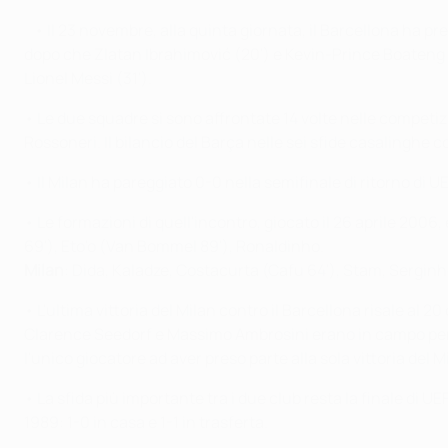
• Il 23 novembre, alla quinta giornata, il Barcellona ha pr
dopo che Zlatan Ibrahimović (20') e Kevin-Prince Boateng (5
Lionel Messi (31').
• Le due squadre si sono affrontate 14 volte nelle competizi
Rossoneri. Il bilancio del Barça nelle sei sfide casalinghe co
• Il Milan ha pareggiato 0-0 nella semifinale di ritorno di
• Le formazioni di quell'incontro, giocato il 26 aprile 2006,
69'), Eto'o (Van Bommel 89'), Ronaldinho.
Milan
: Dida, Kaladze, Costacurta (Cafu 64'), Stam, Serginho
• L'ultima vittoria del Milan contro il Barcellona risale a
Clarence Seedorf e Massimo Ambrosini erano in campo per i 
l'unico giocatore ad aver preso parte alla sola vittoria del
• La sfida più importante tra i due club resta la finale d
1989: 1-0 in casa e 1-1 in trasferta.