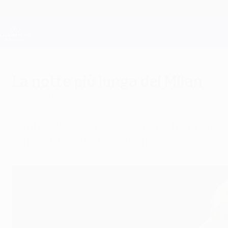
Passa
al
contenuto
Champions League Ufficiale
principale
Risultati e Fantasy live
UEFA Champions League
La notte più lunga del Milan
giovedì 29 marzo 2012
Mentre il Barcellona si affida agli ottimi risult
come ha dimostrato a settembre.