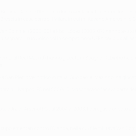
l Brescia Calcio e l'AS Roma dopo aver lasciato il Barcellona. 
Brescia in casa contro il Milan, in cui militavano Ambrosini e C
Van Bommel (2005-06) e Maxi López (2005-07) hanno avuto tut
segnato il suo unico gol in competizioni UEFA per club all'es
ntrambi al Real Madrid) hanno giocato in Spagna. Robinho ha p
na.
a San Pietro Vernotico in Italia. Suo padre, Mazinho, ha gioca
dra al Liverpool FC nel 2009/10. Mascherano faceva parte del L
uadra all'Arsenal FC dal 2004 al 2008. Fàbregas è andato a segn
 supplementari contro l'Olanda, nelle cui file militava Van Bo