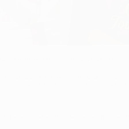
 Champions League affrontandosi al Camp Nou a settembre; solo 
timi risultati casalinghi per raggiungere la quinta semifinale co
le trasferte europee di questa stagione, sa che segnare al Cam
al 1', i padroni di casa hanno rimontato con Pedro Rodríguez (36'