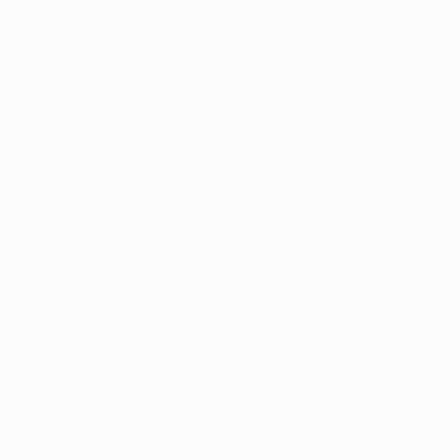
Incroci
• Da calciatore, Josep Guardiola ha giocato in serie A con i
2001/02. Il 10 maggio 2003 è stato protagonista dell'1-0 del 
• Gianluca Zambrotta (2006-08), Ibrahimović (2009-10), 
Champions League con i Blaugrana nel 2006. Maxi López ha 
Chelsea FC nel 2005.
• Abbiati (Club Atlético de Madrid), Seedorf e Robinho (e
mai perso in tre trasferte di campionato contro il Barcello
• Il centrocampista del Barcellona Thiago Alcántara è nato 
• Javier Mascherano e Aquilani sono stati compagni di squa
Champions League nel 2007 ad Atene.
• Cesc Fàbregas e Mathieu Flamini sono stati compagni di sq
nel 2007/08, con Flamini in campo.
• Iniesta ha deciso la finale mondiale del 2010 segnando ai