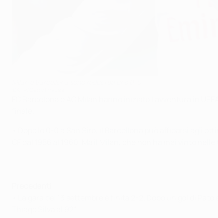
Milan e Barcellona sono reduci da uno 0-0
©AFP/Getty Images
FC Barcelona e AC Milan hanno iniziato l'avventura in UEFA
finale.
• Dopo lo 0-0 a San Siro, il Barcellona può affidarsi agli ot
CF dal 1956 al 1960. Ma il Milan, che non ha mai vinto nel
Precedenti
• La gara del 13 settembre è finita 2-2. Dopo un gol di Pato 
Thiago Silva al 92''.