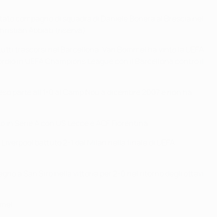
È stato compagno di squadra di Daniele Bonera al Brescia nel
hristian Abbiati (riserva).
ti trascorsi nel Barcellona. Van Bommel ha vinto la UEFA
ordio in UEFA Champions League con il Barcellona contro il
reso parte all'1-0 al Camp Nou a dicembre 2007 e non ha
to in Serie A con US Lecce e ACF Fiorentina.
iverpool battuto 2-1 dal Milan nella finale di UEFA
o a San Siro nella vittoria per 2-0 nel ritorno degli ottavi
mmel.