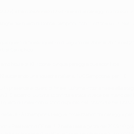
e 2009) e ha collezionato 12 vittorie e due pareggi, compreso un
inghe dei quarti di Coppa Campioni, con 11 vittorie su 13. Nel 
nque quarti di finale (quattro di seguito dal 2008 al 2011 e nel
rti al Camp Nou.
 Camp Nou è di 10 vittorie, cinque pareggi e due sconfitte.
992 superando una squadra italiana, l'UC Sampdoria, per 1-0.
u 14 presenze ai quarti di finale. L'ultima vittoria risale alla
un 2-0 esterno. L'ultima sconfitta è stata invece per mano del
 I quarti di finale non si sono disputati nel 1992/93 e nel 1993/
e della UEFA Champions League, totalizzando tre pareggi e perde
o il Real Madrid CF per 3-2 nella fase a gironi del 2009/10 grazi
quadre spagnole è di quattro vittorie, sei pareggi e 10 sconfitte