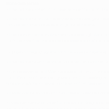
Storia della partita
• Il Barcellona è imbattuto in casa da 14 partite (da ottobr
• Il Barcellona ha ottime credenziali anche nelle gare casal
formula del torneo prevedeva un girone all'italiana.
• I campioni in carica, inoltre, hanno superato gli ultimi ci
contro la Juventus, unica squadra a essersi imposta ai qua
• Il bilancio degli azulgrana contro le squadre italiane al
• Il Barcellona ha vinto la prima Coppa dei Campioni nel 1
• Complessivamente, il Milan ha superato il turno 11 volte s
con l'ultimo trionfo europeo, grazie a uno 0-0 casalingo e 
nota eliminazione in Galizia dopo aver vinto in casa per 4-1.
• Il Milan non ha ancora vinto fuori casa in questa edizion
• I rossoneri hanno vinto per l'ultima volta in Spagna battend
trattato di un raro successo, poiché il totale in casa delle s