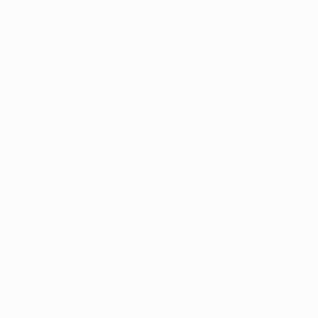
 7-1 sul Bayer 04 Leverkusen agli ottavi.
1991/92 e nel 1993/94 non ha partecipato ai quarti perché la
 2006). L'ultima eliminazione a questo turno risale al 2002/03
 stagione 2006/07 contro l'FC Bayern München, che è coincisa
l'RC Deportivo La Coruña nel 2003/04, in occasione della
94 in quanto il torneo non li prevedeva.
ndo 3-0 contro l'Arsenal agli ottavi.
e a una rete di Pato all'88'. Per la squadra italiana si è
.