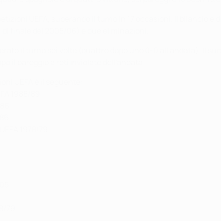
etizioni UEFA, superando il turno in 17 occasioni. Il bilancio è
i di finale del 2005/06) e due eliminazioni.
perato il turno sei volte (quattro dopo uno 0-0 all'andata). Il s
o il pareggio a reti inviolate dell'andata.
zioni UEFA è il seguente:
EFA 1988/89
/86
/86
 UEFA 1978/79
/05
78/79