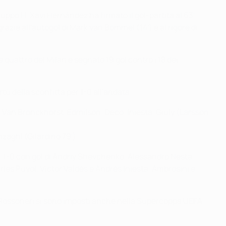
ruppo H. Xavi Hernández ha firmato il gol-partita al 63'
zie all'autogol di Mark van Bommel (14') e al rigore di
 quattro del Milan e segnato 19 gol contro i 18 dei
ù della sconfitta per 1-0 all'andata.
l, Van Bronckhorst, Edmílson, Deco, Iniesta, Giuly (Larsson
zaghi (Gilardino 79').
ue: 1-0 con gol di Andriy Shevchenko. Alessandro Nesta,
les Puyol, Víctor Valdés e Andrés Iniesta. Ambrosini è
 I Rossoneri si sono imposti anche nella Supercoppa UEFA