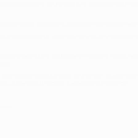
sso della Spagna contro l'Italia per 4-2 ai calci di rigore nei qu
ro la Spagna a Bari ad agosto. Quella partita è coincisa con l'e
o gli uni contro gli altri in estate quando le squadre nazionali 
ccasione della vittoria dell'Italia per 2-0 contro la Francia nel
ina).
 dell'Udinese Calcio fuori casa contro il Milan. Quello è anche 
on un bilancio di tre vittorie, due pareggi e due sconfitte.
zo 2012