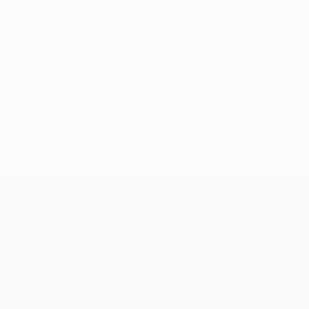
obre 2013
Squadre
Notizie
Storia
Dettagli
Store (club)