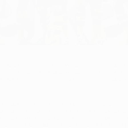
elocità. Se fossimo andati meno forte avremmo sofferto, perch
etato bene la partita e ora abbiamo riguadagnato terreno nel g
to un fattore decisivo secondo me. Se giochiamo come abbiamo
anno battuto 4-0 il Real Madrid su questo stesso campo. Volev
 si qualifica sempre, il Borussia Dortmund ha giocato la finale
i a sfruttare ogni minima chance e a migliorare costantemente.
empo è stato buono, abbiamo tenuto palla più del Dortmund, po