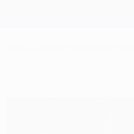
Passa
al
contenuto
Champions League Ufficiale
principale
Risultati e Fantasy live
UEFA Champions League
Klopp applaude l'intensità del
martedì 1 ottobre 2013
Jürgen Klopp ha individuato nell'intensità e n
Marsiglia, un risultato ritenuto pesante dal cl