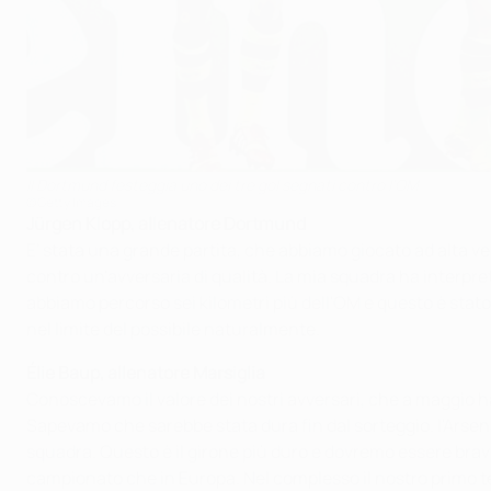
Il Dortmund festeggia uno dei tre gol segnati contro l'OM
©Getty Images
Jürgen Klopp, allenatore Dortmund
E' stata una grande partita, che abbiamo giocato ad alta v
contro un'avversaria di qualità. La mia squadra ha interpr
abbiamo percorso sei kilometri più dell'OM e questo è sta
nel limite del possibile naturalmente.
Élie Baup, allenatore Marsiglia
Conoscevamo il valore dei nostri avversari, che a maggio h
Sapevamo che sarebbe stata dura fin dal sorteggio. l'Arsenal
squadra. Questo è il girone più duro e dovremo essere brav
campionato che in Europa. Nel complesso il nostro primo t