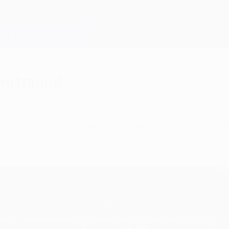
 Dortmund
ella velocità gli elementi-chiave che hanno permes
ub francese.