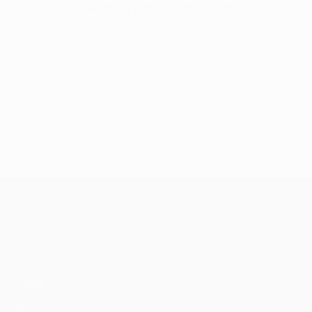
un po' strana. Anche questo ha fatto la differenza.
© 1998-2026 UEFA. All rights reserved.
Ultimo aggiornamento: mercoledì 2 ott
UEFA Champions League
Partite
UEFA.tv
Sorteggi
Giochi
Stat.