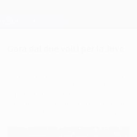
Passa
al
contenuto
Champions League Ufficiale
Scarica
principale
Risultati e Fantasy live
UEFA Champions League
Gara dai due volti per la Juve
martedì 5 novembre 2013
Mentre Antonio Conte dice che i giocatori
della Juventus hanno fatto "molto bene,
soprattutto nel primo tempo", Carlo
Ancelotti è "soddisfatto" per quanto fatto
dal suo Real Madrid nella ripresa a Torino.