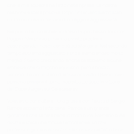
che la mia squadra ha fatto nella ripresa. La nostra
reazione è stata positiva. Dopo l'intervallo siamo stati
molto più bravi in termini di coraggio e aggressività.
Nel primo tempo abbiamo difeso troppo basso, loro con
Pogba e Marchisio ci hanno creato problemi,
costringendo i nostri centrali ad allargarsi. Nel secondo
tempo abbiamo aggiustato il tiro e siamo andati molto
meglio. Stiamo crescendo, anche se abbiamo alcune
amnesie che ci tolgono equilibrio, però il nostro
secondo tempo è stato di altissimo livello. I Bianconeri
possono passare il turno, soprattutto dopo la vittoria
del Copenhagen sul Galatasaray.
Volevamo controllare i loro gross e con l'aiuto di Sergio
Ramos abbiamo fatto bene. Ramos è un grande
giocatore che sa fare bene in molti ruoli. Metterlo sulla
destra è stata una mossa temporanea, so che
preferisce giocare al centro. Ha comunque fatto bene