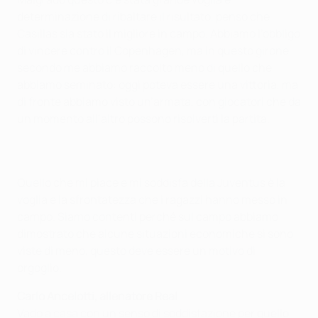
determinazione di ribaltare il risultato, penso che
Casillas sia stato il migliore in campo. Abbiamo l’obbligo
di vincere contro il Copenhagen, ma in questo girone
secondo me abbiamo raccolto meno di quello che
abbiamo seminato: oggi poteva essere una vittoria, ma
di fronte abbiamo visto un’armata, con giocatori che da
un momento all’altro possono risolverti la partita.
Quello che mi piace e mi soddisfa della Juventus è la
voglia e la sfrontatezza che i ragazzi hanno messo in
campo. Siamo contenti perché sul campo abbiamo
dimostrato che alcune situazioni economiche si sono
viste di meno, questo deve essere un motivo di
orgoglio.
Carlo Ancelotti, allenatore Real
Vado a casa con un senso di soddisfazione per quello