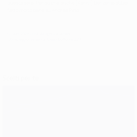
questa sera. Penso che anche
[Karim] Benzema abbia
fatto molto bene su Andrea Pirlo.
© 1998-2026 UEFA. All rights reserved.
Ultimo aggiornamento: lunedì 6 ottobre 2014
Scelti per te