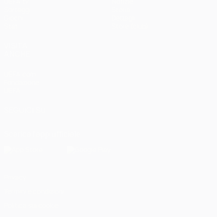
UEFA.tv
Notizie
Sorteggi
Storia
Giochi
Dettagli
Stat.
Store (club)
VISITA
ANCHE
UEFA.com
Fondazione
UEFA
SEGUICI SU
Scarica l'app ufficiale
Privacy
Termini e condizioni
Politica sui cookie