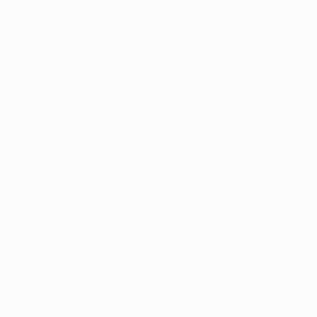
po' su con il morale e di cambiare qualcosa nella
ripresa. La squadra aveva bisogno di essere
incoraggiata nell'intervallo. A mio avviso, la svolta della
gara è stato il rigore che abbiamo fallito [prima delle
reti del Borussia nel primo tempo].
Cristiano [Ronaldo] stava discretamente bene ma
abbiamo preferito non rischiarlo stasera. Sarà
completamente recuperato per le semifinali. A questo
punto del torneo sarà difficile contro qualsiasi
avversaria.
© 1998-2026 UEFA. All rights reserved.
Ultimo aggiornamento: mercoledì 11 aprile 2018