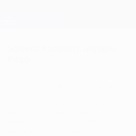
Passa
al
contenuto
Champions League Ufficiale
Scarica
principale
Risultati e Fantasy live
UEFA Champions League
Sollievo Ancelotti, orgoglio
Klopp
martedì 8 aprile 2014
Il tecnico del Real Madrid può tirare un
sospiro di sollievo al termine di "una serata
di sofferenza", mentre Jürgen Klopp è
orgoglioso della "prestazione
straordinaria" della sua squadra
nonostante l'eliminazione.