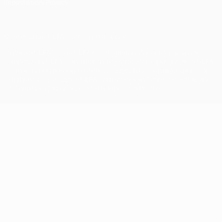
Impostazioni Privacy
© 1998-2026 UEFA. Tutti i diritti riservati
La parola UEFA, il logo UEFA e tutti i marchi che si riferiscono a
competizioni UEFA, sono marchi registrati e/o copyright della UEFA.
Tali marchi non possono essere utilizzati in nessun modo per scopi
commerciali. L'utilizzo di UEFA.com sta a significare l'accettazione
dei Termini e Condizioni e delle Norme sulla Privacy.