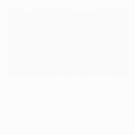
Jürgen Klopp durante la partita
©Getty Images
Jürgen Klopp, allenatore del Borussia Dortmund
Quando ho battuto il cinque al nostro calciatore
infortunato Neven Subotić al termine della gara mi ha
detto che era orgoglioso di fare parte di questa
squadra, ed è esattamente quello che provo anch'io.
Andrebbe fatto un video di questa partita e mostrato
alle squadre che hanno perso 3-0 una gara d'andata.