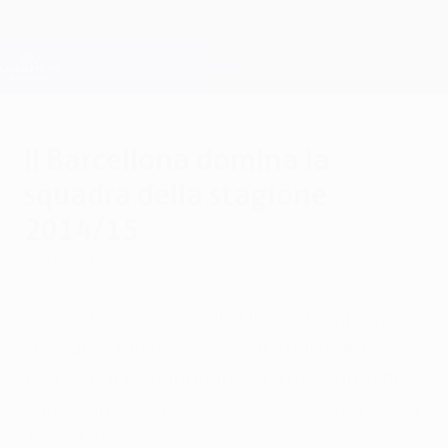
Passa
al
contenuto
Champions League Ufficiale
Scarica
principale
Risultati e Fantasy live
UEFA Champions League
Il Barcellona domina la
squadra della stagione
2014/15
martedì 9 giugno 2015
La squadra ideale della UEFA Champions
League 2014/15 selezionata dal team
tecnico UEFA è formata da 10 giocatori del
Barcellona su 18 e da cinque giocatori della
Juventus.