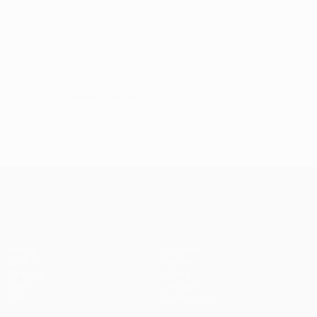
See who is in the squad of the season
© 1998-2026 UEFA. All rights reserved.
Ultimo aggiornamento: martedì 9 giugno 2015
UEFA Champions League
Partite
Squadre
UEFA.tv
Notizie
Sorteggi
Storia
Giochi
Dettagli
Stat.
Store (club)