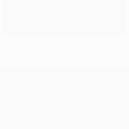
Juventus - Monaco secondo i reporter
UEFA Champions League
Partite
Squadre
UEFA.tv
Notizie
Sorteggi
Storia
Giochi
Dettagli
Stat.
Store (club)