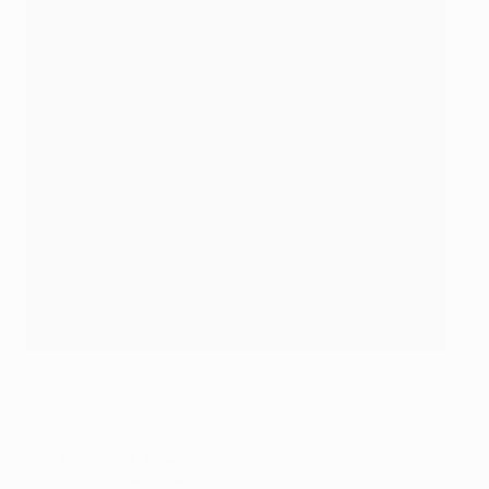
Anthony Martial parla con il tecnico Leonardo Jardim
©AFP/Getty Images
© 1998-2026 UEFA. All rights reserved.
Ultimo aggiornamento: venerdì 29 maggio 2015