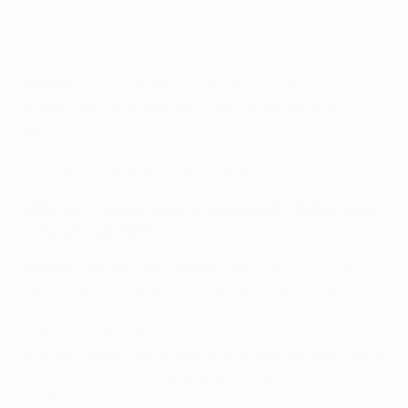
Thierry Henry quando giocava con il Monaco
©Getty Images
Martial:
No, ma veniamo dalla stessa città [Essonne]
quindi i confronti sono facili. Ma non penso che
abbiamo lo stesso stile di gioco – lui era molto veloce, io
punto di più su potenza e tecnica. Ma fa sempre
piacere essere paragonati a grandi giocatori.
UEFA.com: Pensi ci siano ancora aspetti del tuo gioco
che puoi migliorare?
Martial:
Devo ancora migliorare su tutto – il tiro, la
corsa, la lettura del gioco – ma credo siano cose che
arriveranno con il tempo. So di essere abbastanza
potente e abbastanza tecnico, continuerò a lavorare
su questi aspetti per avvicinarmi alla perfezione. Spero
di farcela con il lavoro e guardando i giocatori più
esperti.