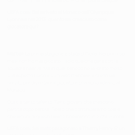
con
Thierry Henry e sulla UEFA Champions League..
UEFA.com: Sei arrivato al Monaco dall'Olympique
Lyonnais nel 2013: quanto sei cresciuto come
giocatore qui?
Martial:
La prima stagione è stata difficile. Nei primi sei
mesi non ho mai giocato – solo qualche gara con la
squadra riserve. Ma in quel periodo ho lavorato molto
sull'aspetto fisico e su quello mentale, e credo sia
servito per diventare il giocatore che sono adesso al
Monaco.
Qui c'è tanto talento. Tanti giovani che crescono
partita dopo partita. Spero che continueremo così e
che alcuni di questi talenti brilleranno in tutta Europa.
UEFA.com: Sei stato paragonato a Thierry Henry. E' un