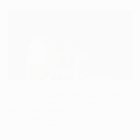
Anthony Martial sta facendo faville al Monaco
©AFP/Getty Images
Uno dei talenti emergenti dell'AS Monaco FC, il 19enne
Anthony Martial sembra destinato a spiccare il volo
.
Dopo aver segnato un solo gol lo scorso anno,
Martial è
andato in doppia cifra nel 2015
catturando le
attenzioni degli addetti ai lavori.
L'attaccante francese
riflette sulla sua ascesa, sugli illustri paragoni