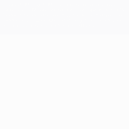
La parola UEFA, il logo UEFA e tutti i marchi che si riferiscono a
competizioni UEFA, sono marchi registrati e/o copyright della UEFA.
Tali marchi non possono essere utilizzati in nessun modo per scopi
commerciali. L'utilizzo di UEFA.com sta a significare l'accettazione
dei Termini e Condizioni e delle Norme sulla Privacy.