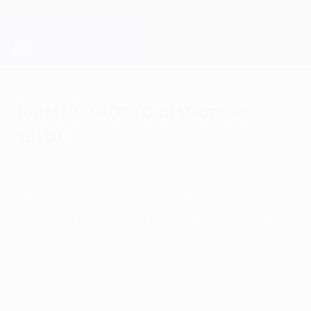
Passa
al
contenuto
Champions League Ufficiale
Scarica
principale
Risultati e Fantasy live
UEFA Champions League
Martial pronto al grande
salto
venerdì 17 aprile 2015
Anthony Martial ha segnato un solo gol lo
scorso anno, ma è andato in doppia cifra
nel 2015, catturando le attenzioni degli
addetti ai lavori. Per il 19enne, la UEFA
Champions League ha giocato un ruolo
chiave.