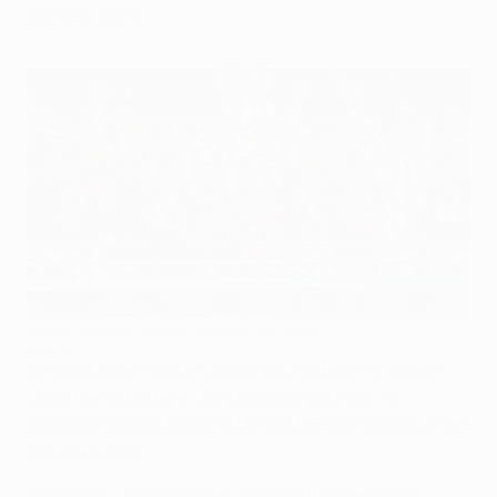
2010 e 2012.
Decide Robben, Bayern sul tetto d'Europa
©UEFA.com
Un gol di Arjen Robben all’89’ permette all’FC Bayern
München di battere il Borussia Dortmund 2-1 a
Wembley e conquistare la UEFA Champions League per
la quinta volta.
Alla vigilia Jupp Heynckes aveva detto che la sua