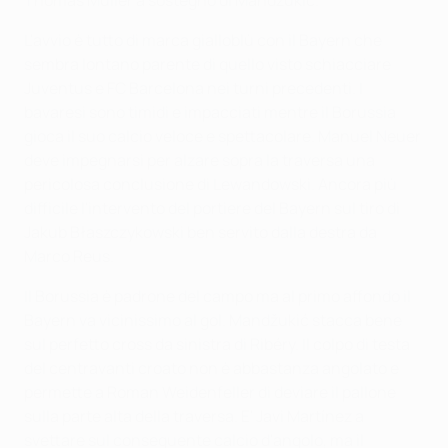
Thomas Müller a sostegno di Mandžukić.
L'avvio è tutto di marca gialloblù con il Bayern che
sembra lontano parente di quello visto schiacciare
Juventus e FC Barcelona nei turni precedenti. I
bavaresi sono timidi e impacciati mentre il Borussia
gioca il suo calcio veloce e spettacolare. Manuel Neuer
deve impegnarsi per alzare sopra la traversa una
pericolosa conclusione di Lewandowski. Ancora più
difficile l'intervento del portiere del Bayern sul tiro di
Jakub Błaszczykowski ben servito dalla destra da
Marco Reus.
Il Borussia è padrone del campo ma al primo affondo il
Bayern va vicinissimo al gol. Mandžukić stacca bene
sul perfetto cross da sinistra di Ribéry. Il colpo di testa
del centravanti croato non è abbastanza angolato e
permette a Roman Weidenfeller di deviare il pallone
sulla parte alta della traversa. E' Javi Martínez a
svettare sul conseguente calcio d'angolo, ma il