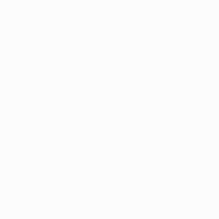
centrocampista spagnolo manda alto da ottima
posizione.
Ancora più grande l'occasione che capita poco dopo
sui piedi di Robben: l'olandese si invola sulla destra
arrivando a tu per tu con Weidenfeller, ma il portiere del
Borussia ha la meglio in uscita. Si rivede il Borussia con
Lewandowski che controlla e va via a Jérôme Boateng,
ma si fa respingere il piatto destro dall’insuperabile
Neuer. Dall'altra parte Robben perde il tempo buono per
la battuta davanti a Weidenfeller. In chiusura di
frazione l’olandese si presenta per la terza volta
davanti a Weidenfeller, ma questa volta centra il
portiere proprio sul volto.
Il Bayern di inizio ripresa è tutto un’altra squadra
rispetto a quello dei primi minuti della finale. I bavaresi
iniziano a controllare il gioco rendendosi sempre
pericolosi con le sovrapposizioni sulle fasce. E al 60’ la