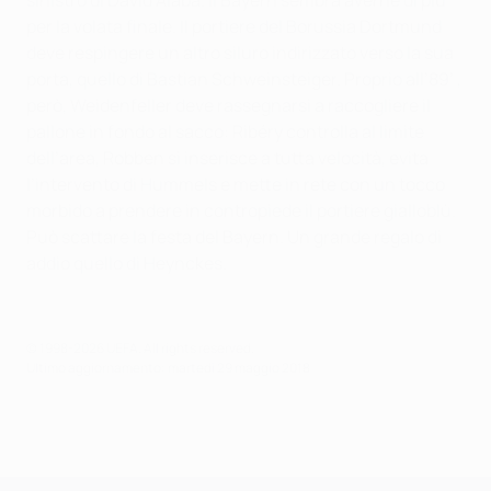
sinistro di David Alaba. Il Bayern sembra averne di più
per la volata finale. Il portiere del Borussia Dortmund
deve respingere un altro siluro indirizzato verso la sua
porta, quello di Bastian Schweinsteiger. Proprio all’89’ ,
però, Weidenfeller deve rassegnarsi a raccogliere il
pallone in fondo al sacco: Ribéry controlla al limite
dell’area, Robben si inserisce a tutta velocità, evita
l’intervento di Hummels e mette in rete con un tocco
morbido a prendere in contropiede il portiere gialloblù.
Può scattare la festa del Bayern. Un grande regalo di
addio quello di Heynckes.
© 1998-2026 UEFA. All rights reserved.
Ultimo aggiornamento: martedì 29 maggio 2018