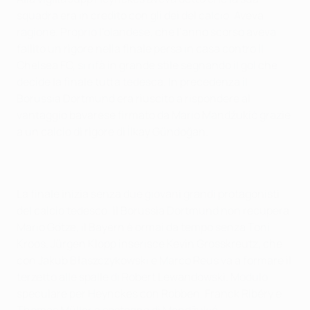
squadra era in credito con gli dei del calcio. Aveva
ragione. Proprio l’olandese, che l’anno scorso aveva
fallito un rigore nella finale persa in casa contro il
Chelsea FC, si rifà in grande stile segnando il gol che
decide la finale tutta tedesca. In precedenza il
Borussia Dortmund era riuscito a rispondere al
vantaggio bavarese firmato da Mario Mandžukić grazie
a un calcio di rigore di İlkay Gündoğan.
La finale inizia senza due giovani grandi protagonisti
del calcio tedesco: il Borussia Dortmund non recupera
Mario Götze, il Bayern è ormai da tempo senza Toni
Kroos. Jürgen Klopp inserisce Kevin Grosskreutz, che
con Jakub Błaszczykowski e Marco Reus va a formare il
terzetto alle spalle di Robert Lewandowski. Modulo
speculare per Heynckes con Robben, Franck Ribéry e