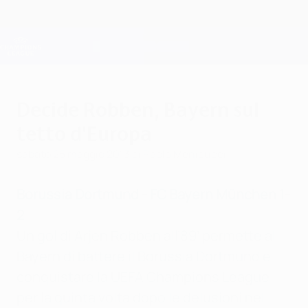
Passa
al
contenuto
Champions League Ufficiale
Scarica
principale
Risultati e Fantasy live
UEFA Champions League
Decide Robben, Bayern sul
tetto d'Europa
sabato 25 maggio 2013
di Paolo Menicucci
Borussia Dortmund - FC Bayern München 1-
2
Un gol di Arjen Robben all’89’ permette al
Bayern di battere il Borussia Dortmund e
conquistare la UEFA Champions League
per la quinta volta dopo le delusioni nel