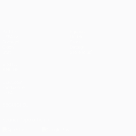
UEFA Champions League
Partite
Squadre
UEFA.tv
Notizie
Sorteggi
Storia
Giochi
Dettagli
Stat.
Store (club)
VISITA
ANCHE
UEFA.com
Fondazione
UEFA
SEGUICI SU
Scarica l'app ufficiale