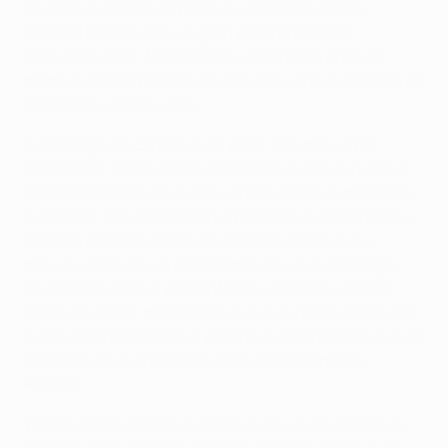
squadra di Heynckes passa in vantaggio. Ribéry
innesca Robben con un gran pallone filtrante,
l’olandese salta Weidenfeller e dalla linea di fondo
mette al centro per Mandžukić, che non ha difficoltà ad
insaccare a porta vuota.
Il vantaggio del Bayern dura poco, otto minuti per
l’esattezza: Dante entra scomposto su Reus in area e
Nicola Rizzoli non ha dubbi nel concedere la massima
punizione. İlkay Gündoğan si presenta sul dischetto e
insacca spiazzando Neuer. Passano appena due
minuti e il Bayern va vicinissimo al nuovo vantaggio:
Müller salta anche Weidenfeller e indirizza verso la
porta sguarnita, miracolosa la chiusura di Subotić che
in scivolata impedisce al pallone di oltrepassare la linea
anticipando anche l’intervento dell’accorrente
Robben.
Weidenfeller vola per mettere i pugni sulla sassata di