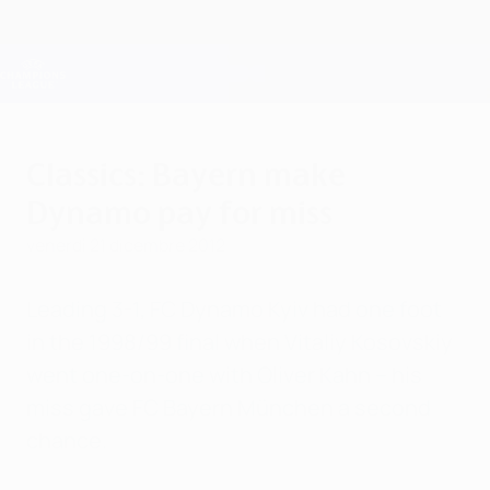
Passa
al
contenuto
Champions League Ufficiale
Scarica
principale
Risultati e Fantasy live
UEFA Champions League
Classics: Bayern make
Dynamo pay for miss
venerdì 21 dicembre 2012
Leading 3-1, FC Dynamo Kyiv had one foot
in the 1998/99 final when Vitaliy Kosovskiy
went one-on-one with Oliver Kahn – his
miss gave FC Bayern München a second
chance.