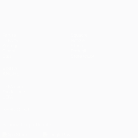
UEFA Champions League
Partite
Squadre
UEFA.tv
Notizie
Sorteggi
Storia
Giochi
Dettagli
Stat.
Store (club)
VISITA
ANCHE
UEFA.com
Fondazione
UEFA
SEGUICI SU
Scarica l'app ufficiale