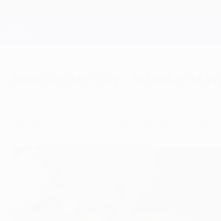
Passa
al
contenuto
Champions League Ufficiale
principale
Risultati e Fantasy live
UEFA Champions League
Manchester City - Schalke: la vig
lunedì 11 marzo 2019
di Simon Hart, Manchester
Il Manchester City è in vantaggio per 3-2 sullo