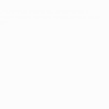
inho nel vertice basso del centrocampo del City. Il
are il brasiliano, ma anche fare da scudo alla difesa del
gori.