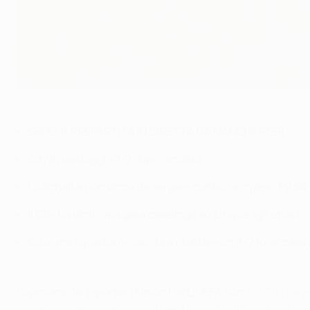
Manchester City - Schalke: la vigilia
©AFP/Getty Images
SEGUI IL PREPARTITA IN DIRETTA DA MANCHESTER
City in vantaggio 3-2 dopo l'andata
Lo Schalke non vince da sei gare contro le inglesi: P2 S4
Il City ha vinto una gara casalinga su cinque agli ottavi
Solo una squadra è riuscita a ribaltare un 3-2 fuori cas
L'opinione dei reporter (Simon Hart, UEFA.com)
: Il City ha
inglese in Germania, ma i Citizen hanno punito gli errori d