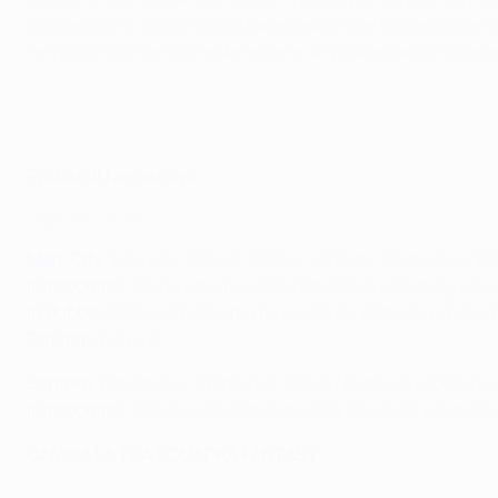
competizioni, vincono da 9 gare casalinghe consecutive (
Fernandinho non dovrebbe essere un problema considerando
Probabili formazioni
Highlights andata
Man. City
: Ederson; Danilo, Walker, Laporte, Zinchenko; B.
Indisponibili:
De Bruyne (bicipite femorale), Mendy (ginocc
In dubbio:
Stones (problema muscolare), Kompany (non sp
Diffidati
: Agüero
Schalke
: Fährmann; Stambouli, Sané, Nastasić; McKennie,
Indisponibili
: Caligiuri (legamento della caviglia), Harit (m
CAMBIA LA TUA SQUADRA FANTASY