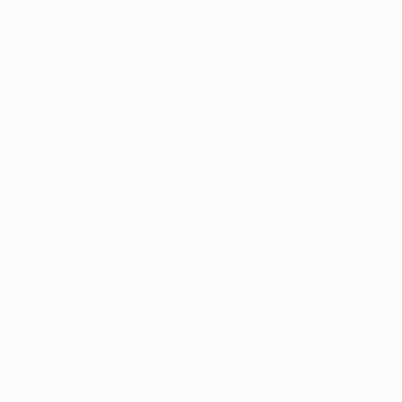
punteggio complessivo 39-3). La presenza di Stones in allena
 l'ottimo stato di forma di
Gündogan.
Silva, Gundogan, D. Silva; Sterling, Agüero, Sané
hio), Fernandinho (squalificato), Otamendi (squalificato), S
ecificato)
 Konoplyanka, Rudy, Oczipka, Bentaleb; Embolo, Burgstaller
otivi disciplinari), Mascarell (pubalgia), Schöpf (ginocchio), Ut