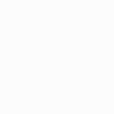
Sfida principale
Gündoğan contro Bentaleb
: İlkay Gündoğan, nato a Gelsen
nazionale tedesco avrà un ruolo fondamentale poiché dovrà 
City , priva di Nicolás Otamendi e John Stones. Il pericolo p
Dove guardarla
Fare clic qui per informazioni su canali e orari
.
Grandi rimonte al ritorno
Forma
Man. City
Ultima partita: Manchester City - Watford 3-1 (09/03)
Forma: VVPVVVVVSV
Schalke
Ultima partita: Werder Bremen - Schalke 4-2 (08/03)
Forma: SSSSPSVSPV