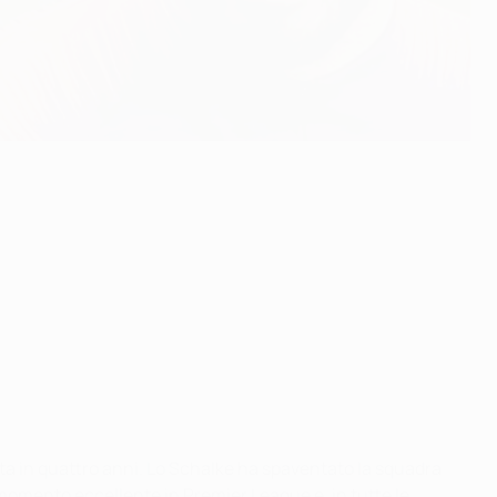
 volta in quattro anni. Lo Schalke ha spaventato la squadra
 momento eccellente in Premier League e, in tutte le