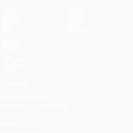
Partite
Squadre
UEFA.tv
Notizie
Sorteggi
Storia
Giochi
Dettagli
Stat.
Store (club)
VISITA
ANCHE
UEFA.com
Fondazione
UEFA
SEGUICI SU
Scarica l'app ufficiale
Privacy
Termini e condizioni