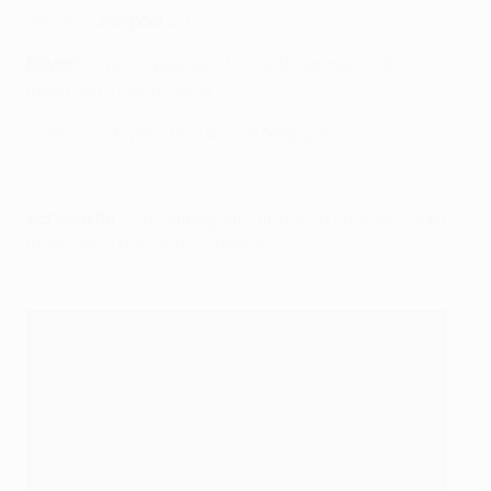
Wolves-
Liverpool
2-1
Bayern
– non impegnato fino al 18 gennaio; ritiro
invernale a Doha, Qatar
Liverpool-Bayern Monaco, 19 febbraio
La fase a gironi di Champions League
Schalke
04
– non impegnato fino al 20 gennaio; ritiro
invernale a Benidorm, Spagna