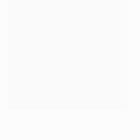
Antoine Griezmann fa festa dopo il gol del pareggio
dell'Atlético sul campo del Siviglia
©Getty Images