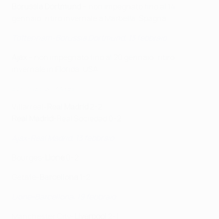
Borussia Dortmund
– non impegnato fino al 14
gennaio; ritiro invernale a Marbella, Spagna
Tottenham-Borussia Dortmund, 13 febbraio
Ajax
– non impegnato fino al 20 gennaio; ritiro
invernale in Florida, USA
Il 2018 di Luka Modrić
Villarreal-
Real Madrid
2-2
Real Madrid
-Real Sociedad 0-2
Ajax-Real Madrid, 13 febbraio
Bourges-
Lione
0-2
Getafe-
Barcellona
1-2
Lione-Barcellona, 19 febbraio
Manchester City-
Liverpool
2-1