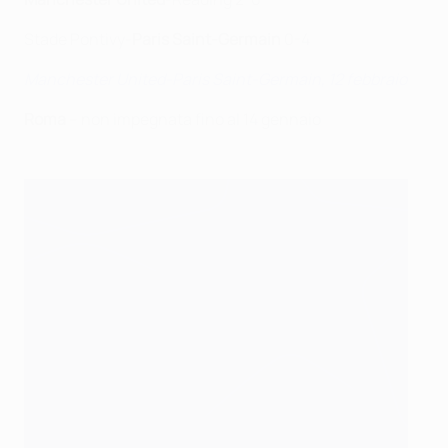
Stade Pontivy-
Paris Saint-Germain
0-4
Manchester United-Paris Saint-Germain, 12 febbraio
Roma
– non impegnata fino al 14 gennaio