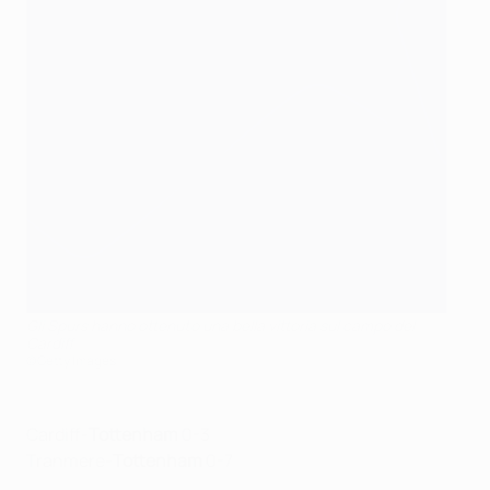
Gli Spurs hanno ottenuto una bella vittoria sul campo del
Cardiff
©Getty Images
Cardiff-
Tottenham
0-3
Tranmere-
Tottenham
0-7