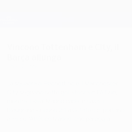
Passa
al
contenuto
Champions League Ufficiale
Scarica
principale
Risultati e Fantasy live
UEFA Champions League
Vincono Tottenham e City, il
Barça allunga
lunedì 7 gennaio 2019
La squadra di Pochettino e il Manchester
City segnano sette gol a testa in FA Cup,
mentre il Real Madrid cade in casa: i
Blaugrana vincono 2-1 a Getafe e si portano
a +5 sull'Atlético Madrid, che pareggia.