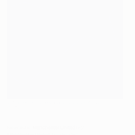
Il Manchester United si gode la vittoria in FA Cup
©Getty Images
Newcastle-
Manchester United
0-2
Manchester United
-Reading 2-0