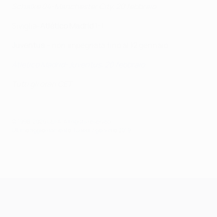
Schalke 04-Manchester City, 20 febbraio
Siviglia-
Atlético Madrid
1-1
Juventus
–
non impegnata fino al 12 gennaio
Atlético Madrid-Juventus, 20 febbraio
Tutti gli orari CET
© 1998-2026 UEFA. All rights reserved.
Ultimo aggiornamento: lunedì 7 gennaio 2019
UEFA Champions League