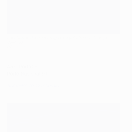
Éder Militão dopo aver segnato il gol vittoria sul campo
dell'Aves
©Getty Images
Aves-
Porto
0-1
Porto
-Nacional 3-1
Roma-Porto, 12 febbraio