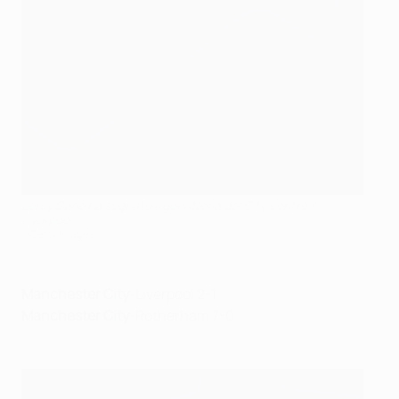
Leroy Sané ha segnato il gol vittoria del City contro il
Liverpool
©Getty Images
Manchester City
-Liverpool 2-1
Manchester City
-Rotherham 7-0