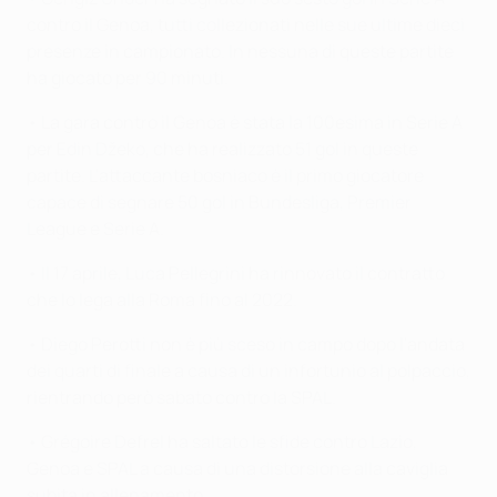
contro il Genoa, tutti collezionati nelle sue ultime dieci
presenze in campionato. In nessuna di queste partite
ha giocato per 90 minuti.
• La gara contro il Genoa è stata la 100esima in Serie A
per Edin Džeko, che ha realizzato 51 gol in queste
partite. L'attaccante bosniaco è il primo giocatore
capace di segnare 50 gol in Bundesliga, Premier
League e Serie A.
• Il 17 aprile, Luca Pellegrini ha rinnovato il contratto
che lo lega alla Roma fino al 2022.
• Diego Perotti non è più sceso in campo dopo l'andata
dei quarti di finale a causa di un infortunio al polpaccio,
rientrando però sabato contro la SPAL.
• Grégoire Defrel ha saltato le sfide contro Lazio,
Genoa e SPAL a causa di una distorsione alla caviglia
subita in allenamento.