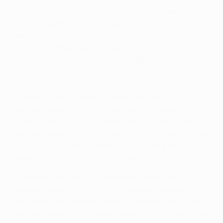
• La sconfitta per mano del Chelsea ha interrotto la
striscia di sette vittorie consecutive del Liverpool in
semifinale. Le ultime tre semifinali sono state tutte
contro il Chelsea; questa è la prima semifinale contro
una formazione non inglese dal 1985.
Le semifinali indimenticabili
• Il bilancio del Liverpool in doppi confronti a
eliminazione diretta contro formazioni italiane in
competizioni UEFA è di quattro vittorie e due sconfitte.
Gli inglesi hnno vinto le ultime due volte, la più recente
contro l'FC Inter negli ottavi di UEFA Champions
League 2007/08 (2-0 casa, 1-0 trasferta).
• Il bilancio dei Reds in 25 partite europee contro
squadre italiane è di V9 P5 S11. Questa è la prima
partita da quando ha affrontato l'Udinese Calcio nella
fase a gironi di UEFA Europa League 2012/13 - perdendo