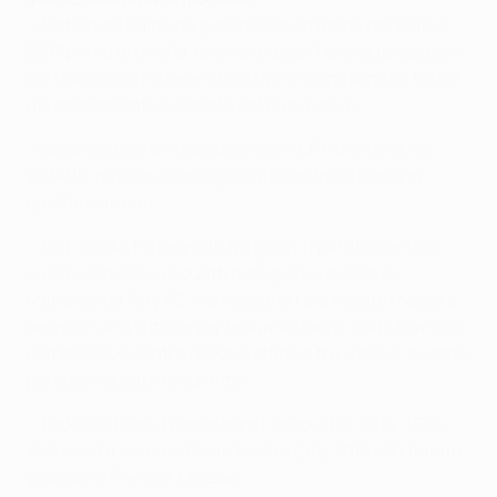
• Mohamed Salah ha giocato con la Roma dal 2015 al
2017 prima di trasferirsi al Liverpool. Nelle due stagioni
coi Giallorossi ha segnato 29 gol in campionato, totale
già ampiamente superato col nuovo club.
• Salah è stato un giocatore dell'ACF Fiorentina nel
2014/15, ma non ha mai giocato contro la Roma in
quell'occasione.
• Edin Džeko ha segnato tre gol in 11 partite contro il
Liverpool nelle sue quattro stagioni e mezzo al
Manchester City FC, ma nessuna rete è stata messa a
segno in una vittoria per la sua squadra. Il suo bilancio
complessivo contro i Reds è stato di tre vittorie, quattro
pareggi e quattro sconfitte.
• Federico Fazio (Tottenham Hotspur FC, 2014–16) e
Aleksandar Kolarov (Manchester City, 2010–17) hanno
giocato in Premier League.