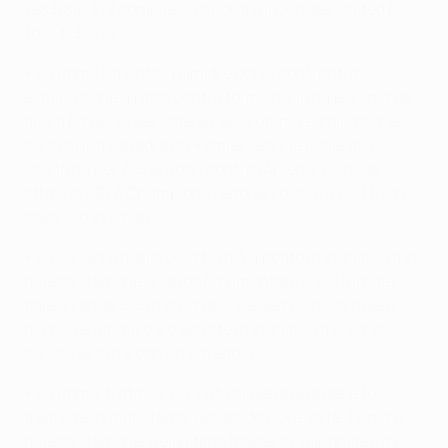
1983/84: 3-2 complessivo contro il Dundee United FC
(0-2 t, 3-0 c)
• La Roma ha vinto i primi tre doppi confronti a
eliminazione diretta contro formazioni inglesi - ma da
allora ha perso sei volte su sei. L'ultima eliminazione
contro una squadra di Premier League risale alla
sconfitta per 7-6 ai rigori contro l'Arsenal FC negli
ottavi di UEFA Champions League 2008/09 (0-1 fuori
casa, 1-0 in casa).
• La squadra giallorossa ha già giocato in Inghilterra in
questa stagione quando ha rimontato il 2-0 iniziale
pareggiando 3-3 in casa del Chelsea FC nella fase a
gironi. Le ultime tre trasferte in Inghilterra si sono
concluse tutte con un pareggio.
• La Roma, tuttavia, ha vinto appena una delle 16
trasferte in Inghilterra, perdendo nove volte. Prima di
questa stagione, nell'ultima trasferta in Inghilterra i