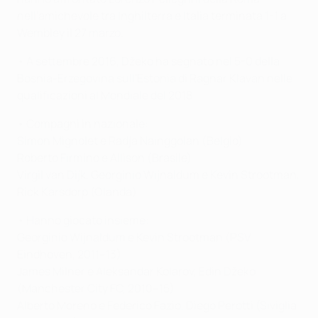
nell'amichevole tra Inghilterra e Italia terminata 1-1 a
Wembley il 27 marzo.
• A settembre 2016, Džeko ha segnato nel 5-0 della
Bosnia-Erzegovina sull'Estonia di Ragnar Klavan nelle
qualificazioni al Mondiale del 2018.
• Compagni in nazionale:
Simon Mignolet e Radja Nainggolan (Belgio)
Roberto Firmino e Allison (Brasile)
Virgil van Dijk, Georginio Wijnaldum e Kevin Strootman,
Rick Karsdorp (Olanda)
• Hanno giocato insieme:
Georginio Wijnaldum e Kevin Strootman (PSV
Eindhoven, 2011–13)
James Milner e Aleksandar Kolarov, Edin Džeko
(Manchester City FC, 2010–15)
Alberto Moreno e Federico Fazio, Diego Perotti (Siviglia