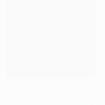
Emile Heskey e Michael Owen hanno entrambi segnato gol
decisivi contro la Roma
©Getty Images
• Nel più recente incrocio, seconda fase a gironi della