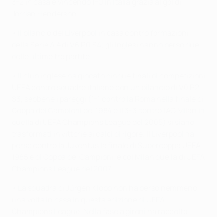
3-2 in casa e vincendo 1-0 in Italia grazia al gol di
Jordan Henderson.
• Il bilancio del Liverpool in casa contro formazioni
della Serie A è di V6 P0 S4; gli inglesi hanno perso due
delle ultime tre partite.
• Il club inglese ha giocato cinque finali di competizioni
UEFA contro squadre italiane con un bilancio di V0 P2
S3, sebbene i pareggi (1-1 contro la Roma nella finale di
Coppa dei Campioni del 1984 e il 3-3 contro l'AC Milan in
quella di UEFA Champions League del 2005) si siano
trasformati in vittorie ai calci di rigore. Il Liverpool ha
perso contro la Juventus la finale di Supercoppa UEFA
1985 e di Coppa dei Campioni, e col Milan quella di UEFA
Champions League del 2007.
• La squadra di Jürgen Klopp non ha perso nemmeno
una volta in casa in questa edizione di UEFA
Champions League. Nella fase a gironi ha raccolto