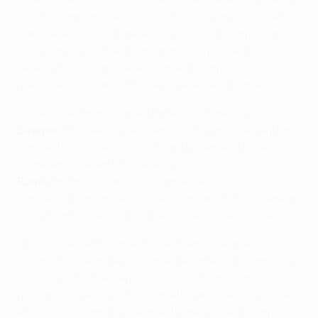
UEFA Champions League 2001/02, un pareggio a reti
bianche a Roma ha preceduto il 2-0 del Liverpool in
casa con le reti di Jari Litmanen (7' rigore) ed Emile
Heskey (64'). Con quella vittoria il Liverpool si è
qualificato ai quarti di finale a spese della Roma.
• Queste le formazioni ad Anfield il 19 marzo 2002:
Liverpool:
Dudek, Xavier, Henchoz, Hyypiä, Carragher,
Šmicer (McAllister 90'+1'), Murphy, Gerrard, Riise,
Litmanen (Bišćan 88'), Heskey.
Roma:
Antonioli, Panucci, Samuel, Aldair,
Candela, Tommasi, Assunção (Cassano 69'), Emerson,
Lima (Montella 46'), Totti, Batistuta (Delvecchio 46').
• Edin Džeko e Mohamed Salah hanno segnato in
un'amichevole tra le due squadre vinta dal Liverpool a
St Louis per 2-1 nell'agosto 2016. La formazione
giallorossa aveva vinto 1-0 un'altra amichevole giocata
a Boston due anni prima, mentre nel 2004 il Liverpool