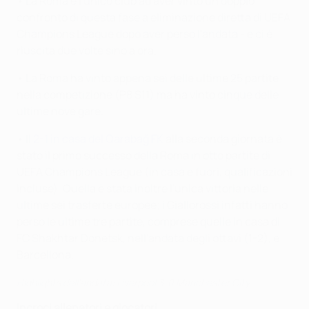
• La Roma è l'unico club ad aver vinto un doppio
confronto di questa fase a eliminazione diretta di UEFA
Champions League dopo aver perso l'andata - e ci è
riuscita due volte sino a ora.
• La Roma ha vinto appena sei delle ultime 25 partite
nella competizione (P8 S11) ma ha vinto cinque delle
ultime nove gare.
• Il
2-1 in casa del Qarabağ FK
alla seconda giornata è
stato il primo successo della Roma in otto partite di
UEFA Champions League (in casa e fuori, qualificazioni
incluse). Quella è stata inoltre l'unica vittoria nelle
ultime sei trasferte europee; i Giallorossi infatti hanno
perso le ultime tre partite, comprese quelle in casa di
FC Shakhtar Donetsk, nell'andata degli ottavi (1-2), e
Barcellona.
Highlights dell'andata: Liverpool 3-0 Manchester City
Incroci allenatori e giocatori