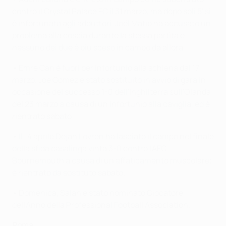
contro il Crystal Palace FC il 31 marzo, ma dopo soli 5' si
è infortunato agli adduttori. Joël Matip ha accusato un
problema alla coscia durante la stessa partita e
nessuno dei due è più sceso in campo da allora.
• Emre Can è fuori per infortunio alla schiena dal 17
marzo. Joe Gomez è stato sostituito in avvio di gara in
occasione del successo 1-0 dell'Inghilterra sull'Olanda
del 23 marzo a causa di un infortunio alla caviglia, ed è
rientrato sabato.
• Il 14 aprile Dejan Lovren ha lasciato il campo nel finale
della sfida casalinga vinta 3-0 contro l'AFC
Bournemouth a causa di un affaticamento muscolare;
è rientrato da sostituto sabato.
• Domenica, Salah è stato nominato Giocatore
dell'Anno della Professional Football Association.
Roma