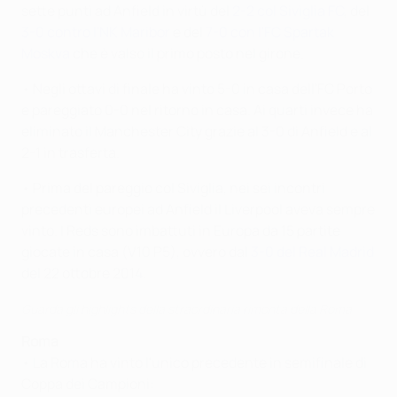
sette punti ad Anfield in virtù del
2-2 col Siviglia FC
, del
3-0 contro l'NK Maribor
e del
7-0 con l'FC Spartak
Moskva
che è valso il primo posto nel girone.
• Negli ottavi di finale ha vinto 5-0 in casa dell'FC Porto
e pareggiato 0-0 nel ritorno in casa. Ai quarti invece ha
eliminato il Manchester City grazie al 3-0 di Anfield e al
2-1 in trasferta.
• Prima del pareggio col Siviglia, nei sei incontri
precedenti europei ad Anfield il Liverpool aveva sempre
vinto. I Reds sono imbattuti in Europa da 15 partite
giocate in casa (V10 P5), ovvero dal
3-0 del Real Madrid
del 22 ottobre 2014.
Guarda gli highlights della straordinaria rimonta della Roma
Roma
• La Roma ha vinto l'unico precedente in semifinale di
Coppa dei Campioni: