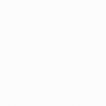
quando subì appena la seconda sconfitta in questa
fase della competizione.
• La Roma ha giocato una sola semifinale di Coppa dei
Campioni, vincendola, quando poi venne sconfitta in
finale proprio dal Liverpool allo Stadio Olimpico.
Precedenti
• Il più significativo dei cinque precedenti tra le due
squadre è il primo incrocio, la finale di Coppa dei
Campioni del 1984 giocata a Roma. In quell'occasione il
Liverpool passò in vantaggio al 14' con Phil Neal, ma
due minuti prima della fine del primo tempo la Roma
pareggiò con Roberto Pruzzo. Senza ulteriori gol nel
secondo tempo e nei supplementari, la gara diventò la
prima finale di Coppa dei Campioni ad andare ai rigori.
Dal dischetto il Liverpool sbagliò il primo rigore calciato
da Steve Nicol, ma gli errori di Bruno Conti e Francesco