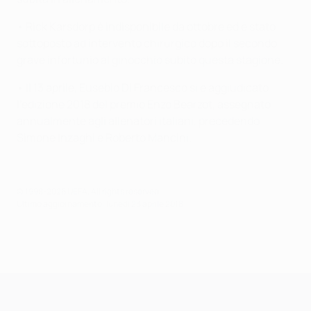
• Rick Karsdorp è indisponibile da ottobre ed è stato
sottoposto ad intervento chirurgico dopo il secondo
grave infortunio al ginocchio subito questa stagione.
• Il 13 aprile, Eusebio Di Francesco si è aggiudicato
l'edizione 2018 del premio Enzo Bearzot, assegnato
annualmente agli allenatori italiani, precedendo
Simone Inzaghi e Roberto Mancini.
© 1998-2026 UEFA. All rights reserved.
Ultimo aggiornamento: lunedì 23 aprile 2018
UEFA Champions League