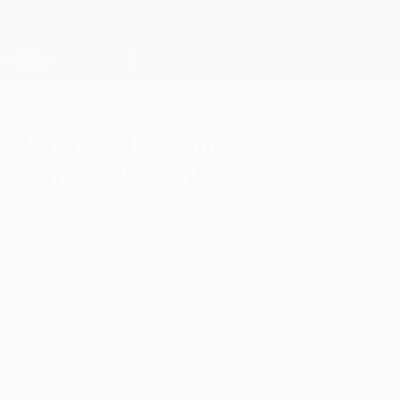
Passa
al
contenuto
Champions League Ufficiale
Scarica
principale
Risultati e Fantasy live
UEFA Champions League
Liverpool e Roma e una
semifinale tanto attesa
mercoledì 18 aprile 2018
Il Liverpool torna a disputare una
semifinale dopo dieci anni, mentre l'unico
precedente in questa fase della Roma
risale al 1984, entrambe faranno il possibile
per sfruttare la gara d'andata in Inghilterra.