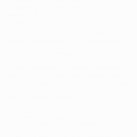
pareggio per 2-2 in casa del West Bromwich Albion FC
sabato, non è riuscito a segnare solo in tre delle ultime
24 gare giocate fra tutte le competizioni.
• I Reds hanno perso una sola delle ultime 15 partite
giocate fra tutte le competizioni, vincendone dieci.
• Mohamed Salah, che ha segnato il secondo gol dei
Reds contro il West Brom, ha segnato 20 gol nelle
ultime 18 gare giocate con il Liverpool. L'egiziano ha
realizzato 31 reti in 33 presenze stagionali in Premier
League, 41 fra tutte le competizioni. Si tratta del miglior
bottino per un giocatore del Liverpool dopo quello
ottenuto nel 1986/87 da Ian Rush.
• Il 7 aprile Nathaniel Clyne ha collezionato la sua
prima presenza da maggio 2017, al termine di un lungo
stop causato da un infortunio alla schiena.
• Adam Lallana è entrato in campo come subentrato