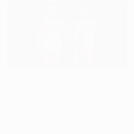
Il tecnico Joe Fagan (sinistra) e Ronnie Moran del Liverpool con
la Coppa dei Campioni vinta nel 1984 contro la Roma
©Getty Images
Liverpool FC e AS Roma rivivranno i ricordi della finale
di Coppa dei Campioni del 1984 quando si
affronteranno ad Anfield nell'andata della semifinale di
UEFA Champions League.
• Per il Liverpool questa sarà la decima semifinale di
Coppa dei Campioni, nonché la prima dal 2007/08,