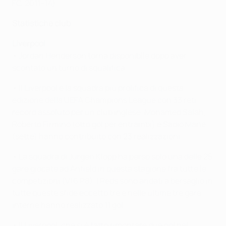
FC, 2011–14)
Statistiche club
Liverpool
• Jordan Henderson torna disponibile dopo aver
scontato un turno di squalifica.
• Il Liverpool è la squadra più prolifica di questa
edizione della UEFA Champions League con 33 reti,
record assoluto per un club inglese. Mohamed Salah,
Roberto Firmino (otto gol per entrambi) e Sadio Mané
(sette) hanno contribuito con 23 realizzazioni.
• La squadra di Jürgen Klopp ha perso solo una delle 25
gare giocate ad Anfield in questa stagione fra tutte le
competizioni (V16 P8). I Reds sono andati a bersaglio in
tutte queste sfide eccetto tre e nelle ultime tre gare
interne hanno realizzato 11 gol.
• Il Liverpool, che si è fatto rimontare due gol nel