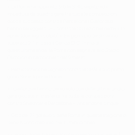
• La Roma ha superato 3-0 la SPAL sabato ed è
imbattuta da quattro gare fra tutte le competizioni:
dopo il successo contro il Barcellona i Giallorossi
hanno pareggiato 0-0 contro la SS Lazio nel derby il 15
aprile (due legni colpiti) e tre giorni più tardi hanno
superato 2-1 in casa il Genoa CFC. Prima di
quest'ultima sfida, la Roma non segnava allo Stadio
Olimpico in campionato dal 9 marzo.
• Patrik Schick ha segnato contro la SPAL il suo primo
gol in Serie A per la Roma.
• I Giallorossi hanno perso solo due delle ultime undici
gare giocate in trasferta fra tutte le competizioni –
contro Shakhtar e Barcellona – vincendone cinque.
• Otto dei 27 gol subiti dalla Roma in questa stagione di
Serie A sono maturati nei 15 minuti finali.
• Cengiz Ünder ha segnato il suo sesto gol in Serie A