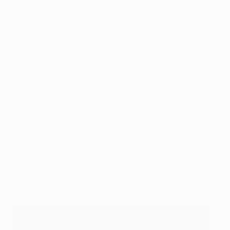
Inghilterra, la Roma ha vinto grazie al gol firmato da
Gianni Guigou (69'), rimanendo in nove sul finale della
gara per le espulsioni di Damiano Tommasi e lo stesso
Guigou. Il Liverpool ha poi vinto quell'edizione della
competizione.
• Queste le formazioni del ritorno ad Anfield il 22
febbraio 2001:
Liverpool:
Westerveld, Babbel, Henchoz, Hyypiä,
Carragher, Hamann, McAllister, Ziege, Barmby (Fowler
80'), Owen (Šmicer 67'), Heskey.
Roma:
Antonioli, Candela, Samuel, Zago,
Zebina, Assunção, Tommasi, Rinaldi (Guigou 58'),
Nakata, Montella (Balbo 78'), Delvecchio (Batistuta
58').