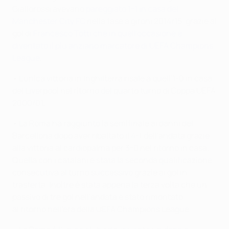
Giallorossi avevano
pareggiato 1-1 in casa del
Manchester City FC
nella fase a gironi 2014/15, grazie al
gol di
Francesco Totti che in quell'occasione è
diventato il più anziano marcatore di UEFA Champions
League
.
• L'unica vittoria in Inghilterra risale a quell'1-0 in casa
del Liverpool nel ritorno del quarto turno di Coppa UEFA
2000/01.
• La Roma ha raggiunto la semifinale ai danni del
Barcellona dopo aver ribaltato il 4-1 dell'andata grazie
alla vittoria al cardiopalma per 3-0 nel ritorno in casa.
Quella con i catalani è stata la seconda qualificazione
consecutiva al turno successivo grazie ai gol in
trasferta. Inoltre è stata appena la terza volta che un
passivo di tre gol nell'andata è stato rimontato
al ritorno nell'era della UEFA Champions League.