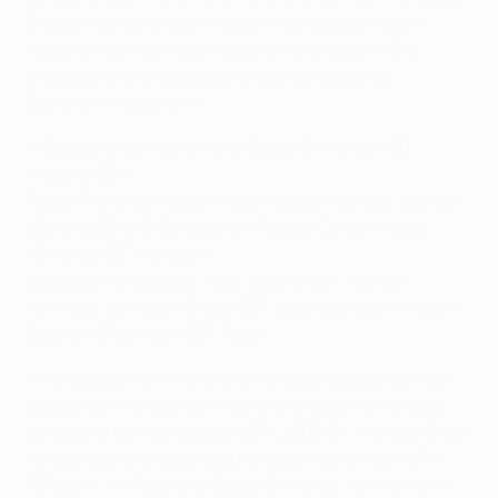
Graziani portarono gli inglesi in vantaggio, e così il
rigore di Alan Kennedy regalò la vittoria per 4-2 al
Liverpool che si aggiudicò la quarta Coppa dei
Campioni in otto anni.
• Queste le formazioni allo Stadio Olimpico il 30
maggio 1984:
Roma:
Tancredi, Nappi, Nela, Righetti, Bonetti, Cerezo
(Strukelj 55'), Di Bartolomei, Falcão, Conti, Pruzzo
(Chierico 63'), Graziani.
Liverpool:
Grobbelaar, Neal, Lawrenson, Hansen,
Kennedy, Johnston (Nicol 69'), Lee, Souness, Whelan,
Dalglish (Robinson 93'), Rush.
• Il Liverpool ha vinto anche l'unico precedente in un
doppio confronto a eliminazione diretta. Nell'andata
del quarto turno di Coppa UEFA 2000/01, Michael Owen
ha segnato una doppietta nel secondo tempo (46' e
72') per il 2-0 Reds allo Stadio Olimpico. Nel ritorno in