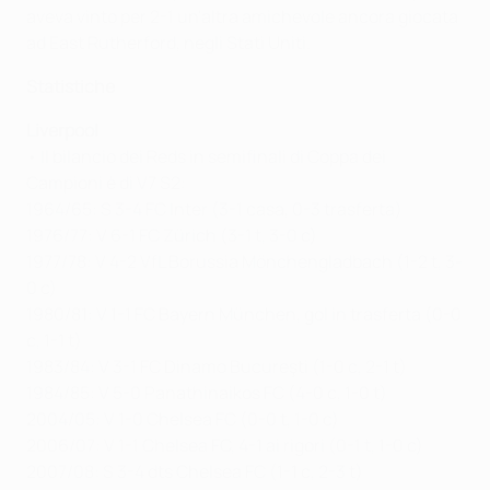
aveva vinto per 2-1 un'altra amichevole ancora giocata
ad East Rutherford, negli Stati Uniti.
Statistiche
Liverpool
• Il bilancio dei Reds in semifinali di Coppa dei
Campioni è di V7 S2:
1964/65: S 3-4 FC Inter (3-1 casa, 0-3 trasferta)
1976/77: V 6-1 FC Zürich (3-1 t, 3-0 c)
1977/78: V 4-2 VfL Borussia Mönchengladbach (1-2 t, 3-
0 c)
1980/81: V 1-1 FC Bayern München, gol in trasferta (0-0
c, 1-1 t)
1983/84: V 3-1 FC Dinamo Bucureşti (1-0 c, 2-1 t)
1984/85: V 5-0 Panathinaikos FC (4-0 c, 1-0 t)
2004/05: V 1-0 Chelsea FC (0-0 t, 1-0 c)
2006/07: V 1-1 Chelsea FC, 4-1 ai rigori (0-1 t, 1-0 c)
2007/08: S 3-4 dts Chelsea FC (1-1 c, 2-3 t)