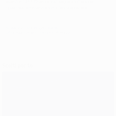
avanti in UEFA Champions League e lottare per
qualcosa, altrimenti è tutta fatica sprecata.
© 1998-2026 UEFA. All rights reserved.
Ultimo aggiornamento: martedì 31 ottobre 2017
Scelti per te