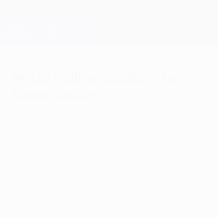
Passa
al
contenuto
Champions League Ufficiale
Scarica
principale
Risultati e Fantasy live
UEFA Champions League
Notte indimenticabile, la
Roma sorride
martedì 31 ottobre 2017
"Sono serate che ti porterai dentro per
tutta la vita", dice El Shaarawy dopo il 3-0
dei Giallorossi al Chelsea, mentre per De
Rossi "una vittoria così resta nella mente".
Di Francesco: "Deve essere un punto di
partenza".