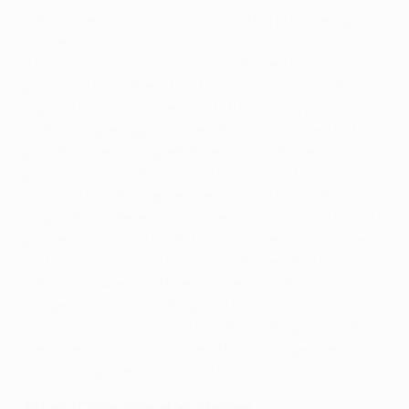
difficile. Sembrava che con il Qarabag ci fossero punti
facili e non è cosi.
[Di Di Francesco] piacciono i risultati e il modo di
giocare, questo allenatore ha cambiato il modo di
aggredire l’avversario e lo ha fatto in modo palese.
Siamo sempre aggressivi, anche contro squadre che in
passato avremmo aspettato e temuto. E questo è il
passo avanti. Anche contro il Napoli è stato così,
questo ci ha fatto capire che è questa la strada.
L’input del mister è chiaro ma è presto, non lo è per fare
proclami. Il calcio è più difficile di come si chiacchiera
nei bar, lo sappiamo e non dobbiamo perdere la
trebisonda. Adesso abbiamo il campionato, la
competizione alla nostra portata, non come questa
dove siamo oltre le nostre possibilità. Ringrazio sempre
di essere nato romanista, anche quando perdiamo 7-1,
non solo dopo serate come questa.
Antonio Conte, allenatore Chelsea