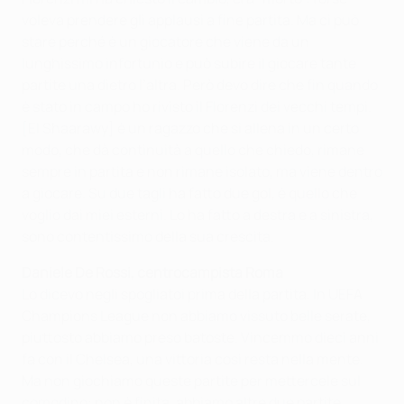
voleva prendere gli applausi a fine partita. Ma ci può
stare perché è un giocatore che viene da un
lunghissimo infortunio e può subire il giocare tante
partite una dietro l’altra. Però devo dire che fin quando
è stato in campo ho rivisto il Florenzi dei vecchi tempi.
[El Shaarawy] è un ragazzo che si allena in un certo
modo, che dà continuità a quello che chiedo, rimane
sempre in partita e non rimane isolato, ma viene dentro
a giocare. Su due tagli ha fatto due gol, è quello che
voglio dai miei esterni. Lo ha fatto a destra e a sinistra,
sono contentissimo della sua crescita.
Daniele De Rossi, centrocampista Roma
Lo dicevo negli spogliatoi prima della partita. In UEFA
Champions League non abbiamo vissuto belle serate,
piuttosto abbiamo preso batoste. Vincemmo dieci anni
fa con il Chelsea, una vittoria così resta nella mente.
Ma non giochiamo queste partite per mettercele sul
comodino: non è finita, abbiamo altre due partite