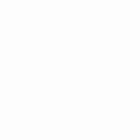
Highlights: Roma - Chelsea
Tre gol ai campioni d’Inghilterra, il primo posto nel
girone di UEFA Champions League, la qualificazione
agli ottavi che si avvicina sempre di più. La Roma, che
per la nona partita sulle quindici giocate in stagione ha
chiuso con la porta inviolata, ha più di un motivo per
sorridere dopo la notte magica dell’Olimpico: il 3-0 al
Chelsea è qualcosa che Stephan El Shaarawy "si
porterà dentro tutta la vita", mentre Eusebio Di
Francesco vuole che sia un punto di partenza. Antonio
Conte, invece, ha molto da recriminare per il secondo
tempo dei Blues.
Stephan El Shaarawy, attaccante Roma
Sono serate che ti porterai dentro per tutta la vita, una
serata davvero speciale. E' stata la mia prima doppietta
in UEFA Champions League, poi vincere 3-0 con il
Chelsea non capita tutti i giorni. Ci teniamo stretta