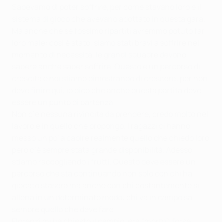
Sapevamo di poter soffrire, per come stavano loro e il
sistema di gioco che avevano adottato in questa gara.
Ma anche che se fossimo ripartiti avremmo potuto far
loro male: così è stato, siamo stati bravi a soffrire nel
momento di necessità, le grandi squadre devono
sapere anche saper soffrire. Questo è un percorso di
crescita e noi stiamo dimostrando di crescere: per non
deve finire qui, io dico che anche questa partita deve
essere un punto di partenza.
Non c’è nessuna rivincita da prendere, credo molto nel
lavoro e in quello che propongo. I ragazzi ci hanno
messo un po' a capire realmente quello che chiedo loro
però c’è sempre stata grande disponibilità. Adesso
stiamo raccogliendo i frutti. Questo deve essere un
percorso che sta continuando non solo con chi ha
giocato stasera ma anche con chi costantemente si
allena in un determinato modo: chi va in campo sa
sempre quello che deve fare.
Florenzi mi ha chiesto il cambio, era “morto”: forse