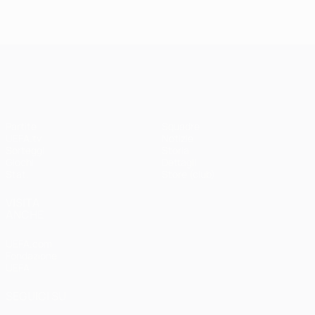
UEFA Champions League
Partite
Squadre
UEFA.tv
Notizie
Sorteggi
Storia
Giochi
Dettagli
Stat.
Store (club)
VISITA
ANCHE
UEFA.com
Fondazione
UEFA
SEGUICI SU