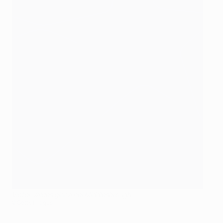
Víctor Valdés gioca nel Middlesbrough
©Getty Images