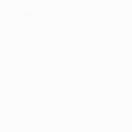
2014 e oggi gestisce un'associazione di beneficenza.
11 Dani Alves
Anima del Siviglia che ha vinto la Coppa UEFA nel 2006
e nel 2007, il terzino destro è stato acquistato dal
Barcellona nel 2008, vincendo sei campionati, tre UEFA
Champions League e quattro Coppe del Re. A 33 anni, è
alla prima stagione alla Juventus ed è ancora una delle
pedine chiave del suo club e della nazionale. A marzo è
diventato il sesto giocatore a raggiungere le 100
presenze in verdeoro.
Il capolavoro del Barcellona a Wembley, 2011
Contenuti simili
© 1998-2026 UEFA. All rights reserved.
Ultimo aggiornamento: sabato 8 aprile 2017