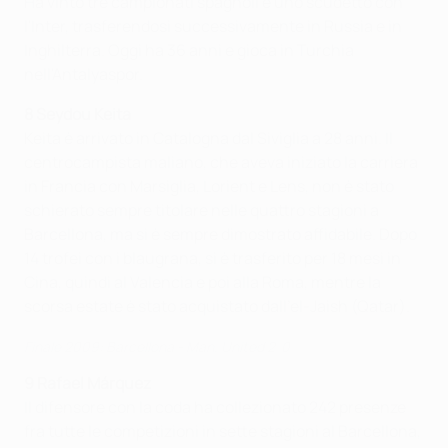
Ha vinto tre campionati spagnoli e uno scudetto con
l'Inter, trasferendosi successivamente in Russia e in
Inghilterra. Oggi ha 36 anni e gioca in Turchia
nell'Antalyaspor.
8 Seydou Keita
Keita è arrivato in Catalogna dal Siviglia a 28 anni. Il
centrocampista maliano, che aveva iniziato la carriera
in Francia con Marsiglia, Lorient e Lens, non è stato
schierato sempre titolare nelle quattro stagioni a
Barcellona, ma si è sempre dimostrato affidabile. Dopo
14 trofei con i blaugrana, si è trasferito per 18 mesi in
Cina, quindi al Valencia e poi alla Roma, mentre la
scorsa estate è stato acquistato dall'el-Jaish (Qatar).
Finale 2009: Barcellona - Man. United 2-0
9 Rafael Márquez
Il difensore con la coda ha collezionato 242 presenze
fra tutte le competizioni in sette stagioni al Barcellona,