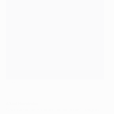
L'addio di Xavi
©Getty Images
4 Xavi Hernández
Colonna nel centrocampo del Barça per 17 stagioni,