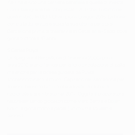
Xavi ha avuto una carriera parallela a quella di Iniesta.
Con il blaugrana ha conquistato 25 trofei, l'ultimo dei
quali è stato la UEFA Champions League 2015. La finale
contro la Juventus è stata la sua ultima partita al
Barcellona prima di trasferirsi in Qatar all'al-Sadd, dove
gioca tuttora a 37 anni.
5 Carles Puyol
La Spagna e il Barcellona di fine anni 2000/primi
anni 2010 erano famosi per la loro circolazione di palla,
ma anche per la difesa guidata da Puyol,
soprannominato 'il muro'. Capitano del Barcellona per
10 anni, ha vinto tutti i trofei a livello di club e di
nazionale e si è ritirato nel 2014. Oggi fa il procuratore,
rappresentando giocatori come Marc Bartra e Bojan
Krkić, e gioca molto a padel (un mix tra squash e
tennis).