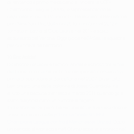
diventando il primo messicano a vincere la UEFA
Champions League (2006) e rappresentando la
nazionale in più di 135 incontri. Ha lasciato il Barcellona
per i New York Red Bulls nel 2010, mentre nel 2012 è
tornato in patria al Club León e nel 2014 è stato
acquistato dal Verona. Oggi gioca nell'Atlas, la squadra
per cui tifava da bambino.
10 Éric Abidal
Difensore versatile
e tattico, Abidal è esploso tra le fila
del Lione, con cui ha vinto tre campionati consecutivi
prima di approdare al Barcellona nel 2007. Diventato
ben presto una delle colonne di Josep Guardiola, ha
avuto una battuta d'arresto a marzo 2011, quando gli è
stato diagnosticato un tumore al fegato.
Incredibilmente, però, ha recuperato e due mesi dopo è
sceso in campo nella
vittoriosa finale di UEFA
Champions League contro il Manchester United
. Dopo
un periodo al Monaco e nell'Olympiacos, si è ritirato nel