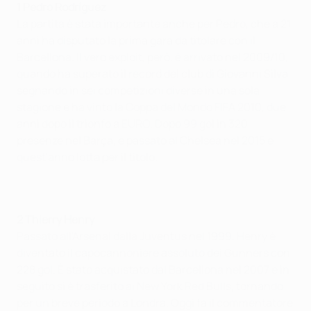
1 Pedro Rodríguez
La partita è stata importante anche per Pedro, che a 21
anni ha disputato la prima gara da titolare con il
Barcellona. Il vero exploit, però, è arrivato nel 2009/10,
quando ha superato il record del club di Giovanni Silva
segnando in sei competizioni diverse in una sola
stagione e ha vinto la Coppa del Mondo FIFA 2010, due
anni dopo il trionfo a EURO. Dopo 99 gol in 320
presenze nel Barça, è passato al Chelsea nel 2015 e
quest'anno lotta per il titolo.
2 Thierry Henry
Passato all'Arsenal dalla Juventus nel 1999, Henry è
diventato il capocannoniere assoluto dei Gunners con
228 gol. È stato acquistato dal Barcellona nel 2007 e in
seguito si è trasferito ai New York Red Bulls, tornando
per un breve periodo a Londra. Oggi fa il commentatore