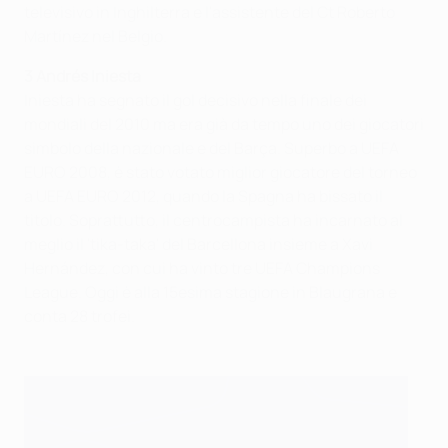
televisivo in Inghilterra e l'assistente del Ct Roberto
Martínez nel Belgio.
3 Andrés Iniesta
Iniesta ha segnato il gol decisivo nella finale dei
mondiali del 2010 ma era già da tempo uno dei giocatori
simbolo della nazionale e del Barça. Superbo a UEFA
EURO 2008, è stato votato miglior giocatore del torneo
a UEFA EURO 2012, quando la Spagna ha bissato il
titolo. Soprattutto, il centrocampista ha incarnato al
meglio il 'tika-taka' del Barcellona insieme a Xavi
Hernández, con cui ha vinto tre UEFA Champions
League. Oggi è alla 15esima stagione in Blaugrana e
conta 28 trofei.