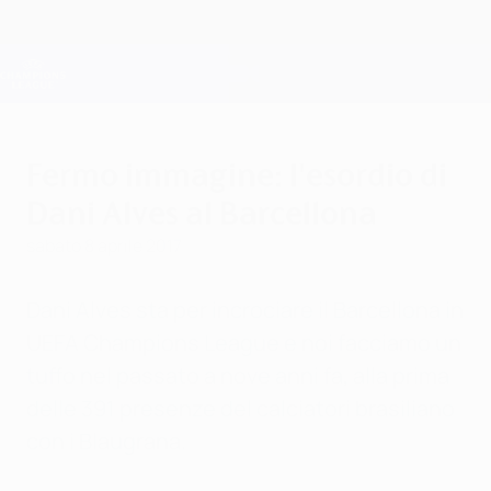
Passa
al
contenuto
Champions League Ufficiale
Scarica
principale
Risultati e Fantasy live
UEFA Champions League
Fermo immagine: l'esordio di
Dani Alves al Barcellona
sabato 8 aprile 2017
Dani Alves sta per incrociare il Barcellona in
UEFA Champions League e noi facciamo un
tuffo nel passato a nove anni fa, alla prima
delle 391 presenze del calciatori brasiliano
con i Blaugrana.