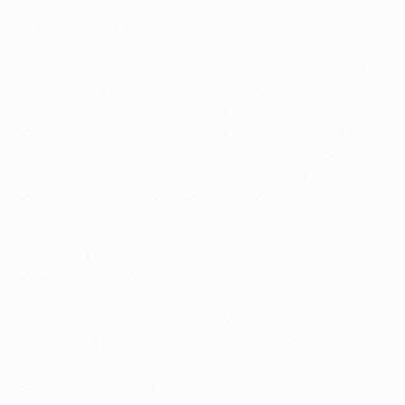
6 Víctor Valdés
Valdés è diventato il portiere titolare del Barcellona con
Frank Rijkaard nel 2003/04 ed è rimasto tale fino alla
partenza per il Manchester United dopo più di 10 anni.
Con 535 presenze, è sesto nella classifica generale del
club blaugrana. In nazionale ha avuto la sfortuna di
trovarsi davanti Iker Casillas, collezionando la prima di
21 presenze a 28 anni. Vincitore della Coppa del Belgio
con lo Standard Liège la scorsa stagione, è
attualmente il portiere titolare del Middlesbrough.
7 Samuel Eto'o
Giocatore più titolato del Camerun, Eto'o ha vinto due
UEFA Champions League con il Barça e una con
l'Internazionale Milano, segnando nelle finali del 2006
e del 2010. Emerso in Europa con il Mallorca, è
approdato al Barcellona nel 2004 e vi ha giocato per
cinque stagioni, segnando 109 gol in 144 partite di Liga.