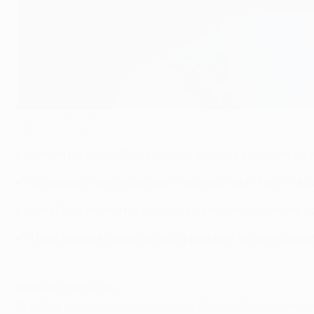
Sporting - Real Madrid: la vigilia
©AFP/Getty Images
Con un pareggio il
Real Madrid si qualifica agli ottavi ed 
Gli spagnoli hanno ribaltato il risultato - da 0-1 a 2-1 - a
Ronaldo, di ritorno nel club dove ha iniziato la carriera
Il Real Madrid è imbattuto da 29 partite in tutte le compe
Probabili formazioni
Sporting
: Rui Patrício; João Pereira, Coates, Ruben Semedo