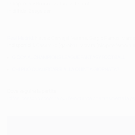
Indisponibili
: Bruno Paz (squalificato)
In diffida
: Zeegelaar
Real Madrid
: Navas; Carvajal, Varane, Sergio Ramos, Marce
Indisponibili
: Casemiro (gamba), Morata (bicipite femorale)
GIOCA AL CHAMPIONS LEAGUE FANTASY FOOTBALL
CHI PUÓ QUALIFICARSI ALLA QUINTA GIORNATA?
Dove seguire la partita
I tifosi possono scoprire qui l'emittente che trasmette la