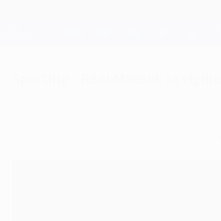
Passa
al
contenuto
Champions League Ufficiale
principale
Risultati e Fantasy live
UEFA Champions League
Sporting - Real Madrid: la vigili
lunedì 21 novembre 2016
Il tecnico dei portoghesi Jorge Jesus spera di 
vincere". Zidane: "Qualificazione? Non facciamo