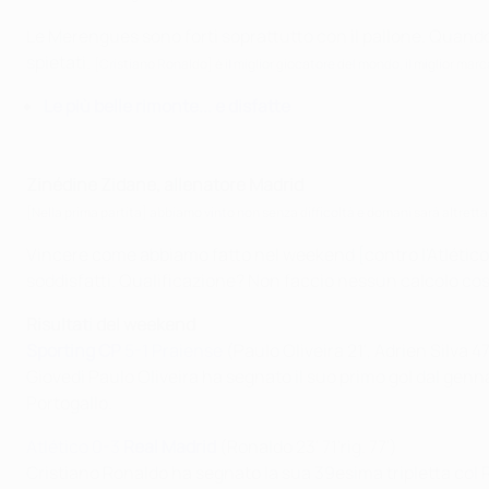
Le Merengues sono forti soprattutto con il pallone. Quando
spietati.
[Cristiano Ronaldo] è il miglior giocatore del mondo, il miglior mar
Le più belle rimonte... e disfatte
Zinédine Zidane, allenatore Madrid
[Nella prima partita] abbiamo vinto non senza difficoltà e domani sarà altrettan
Vincere come abbiamo fatto nel weekend [contro l'Atlétic
soddisfatti. Qualificazione? Non faccio nessun calcolo così
Risultati del weekend
Sporting CP
5-1 Praiense
(Paulo Oliveira 21', Adrien Silva 4
Giovedì Paulo Oliveira ha segnato il suo primo gol dal gennai
Portogallo.
Atlético 0-3
Real Madrid
(Ronaldo 23' 71'rig. 77')
Cristiano Ronaldo ha segnato la sua 39esima tripletta col Rea