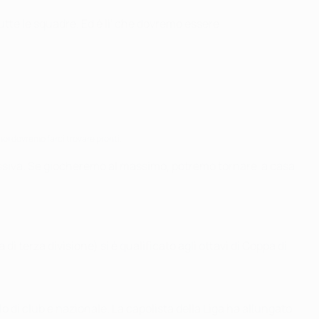
tte le squadre. Ed è li' che dovremo essere
noi dovremo farci trovare pronti.
essiva. Se giocheremo al massimo, potremo tornare a casa
i terza divisione) si è qualificato agli ottavi di Coppa di
lo di club e nazionale. La capolista della Liga ha allungato