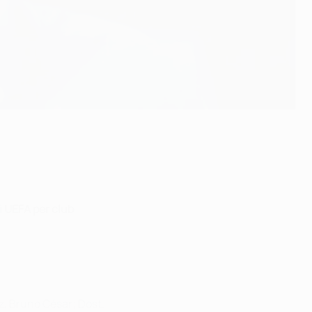
i UEFA per club
z, Bruno César; Dost.