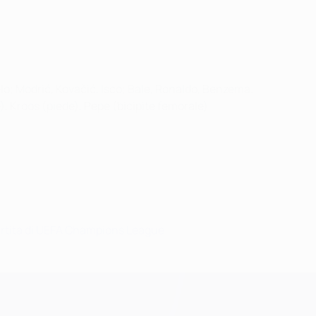
lo; Modrić, Kovačić, Isco; Bale, Ronaldo, Benzema.
, Kroos (piede), Pepe (bicipite femorale)
 partita di UEFA Champions League