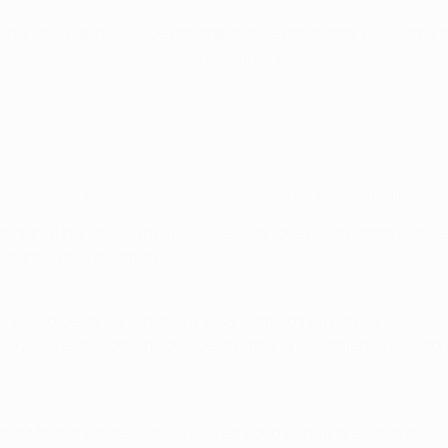
 non ce l'hanno invece mostrano delle debolezze, così come tu
catore del mondo. Mi piacerebbe tanto essere il suo allenatore.
to dura. Davanti al suo pubblico caloroso, lo Sporting vorrà metterci in difficoltà e 
o Madrid] non assicura un successo anche nella partita succ
 come i miei giocatori.
7', Bruno César 63', André 79' e 88'; Almeida Arruda 2')
o 2015, e lo Sporting con questa vittoria sul Praiense (squadra d
l Madrid, e adesso per lui le reti sono 17 in 16 presenze a livel