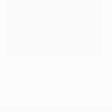
©Getty Images
© 1998-2026 UEFA. All rights reserved.
Ultimo aggiornamento: martedì 20 settembre 2016
UEFA Champions League