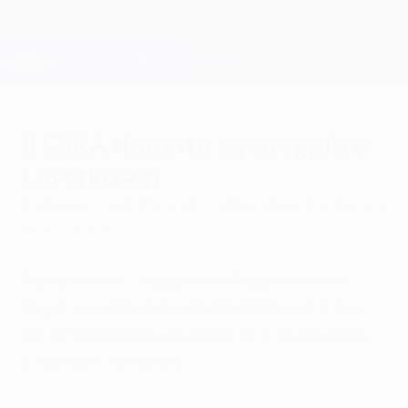
Passa
al
contenuto
Champions League Ufficiale
Scarica
principale
Risultati e Fantasy live
UEFA Champions League
Il CSKA rimonta e pareggia a
Leverkusen
mercoledì 14 settembre 2016
di Matt Howarth & Richard
van Poortvliet
Nonostante il doppio vantaggio iniziale, il
Bayer Leverkusen si fa rimontare alla fine
del primo tempo dalle reti di Alan Dzagoev
e Roman Eremenko.