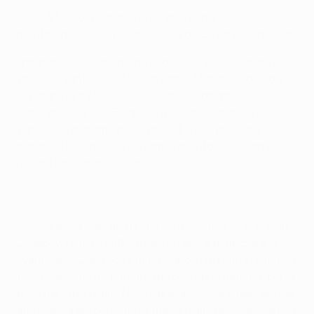
Leverkusen 2-2 CSKA
Il CSKA Moskva rimonta due reti e conquista
meritatamente un punto in casa del Bayer Leverkusen.
I padroni di casa premono subito sull’acceleratore e
vanno in vantaggio al 9’ con Admir Mehmedi, bravo a
superare Igor Akinfeev in uscita. Il raddoppio si
concretizza già al 15’, grazie a Hakan Çalhanoğlu.
Vantaggio meritato per la mole di gioco prodotta,
benché il Leverkusen sia stato favorito, in entrambe le
reti, da fortuite deviazioni.
Il CSKA trova il gol alla prima vera occasione, con Alan
Dzagoev, bravo a battere Bernd Leno e dimezzare lo
svantaggio. Dopo soli 2 minuti, al 38’, Roman Eremenko
trova addirittura il pareggio da posizione defilata, per la
gioia dei tifosi ospiti. Nella ripresa, il Leverkusen spinge
alla ricerca del gol vittoria, ma gli ospiti resistono senza