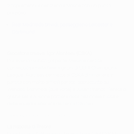
troppi affanni e rientrano a Mosca con un punto
prezioso.
Real Madrid da brividi, passeggiano Leicester e
Dortmund
Giocatore chiave: Igor Akinfeev (CSKA)
Pur avendo subito gol per la 38esima partita
consecutiva nella fase a gironi di UEFA Champions
League, Akinfeev permette al CSKA di rimanere in
partita con molte difficili parate, soprattutto su
Wendell, Mehmedi (due volte) e Julian Brandt. Serata di
grazia per il 30enne portiere della nazionale russa e
della squadra allenata da Leonid Slutski.
Highlights: Leverkusen 4-4 Roma
La risposta di Traoré
Questa sera, l’attaccante Lacina Traoré del CSKA ha