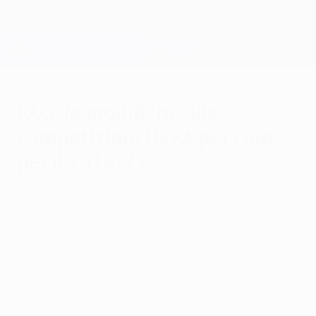
Passa
al
contenuto
Champions League Ufficiale
Scarica
principale
Risultati e Fantasy live
UEFA Champions League
FAQ: le modifiche alle
competizioni UEFA per club
per il 2018-21
venerdì 26 agosto 2016
Nuovo sistema di qualificazione per le
competizioni UEFA per club a partire dal
2018, restano invariati i format. Spieghiamo
tutto con questo Q&A.