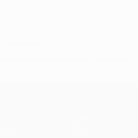
Ultimo aggiornamento: venerdì 1 marzo 2019
Scelti per te
Modifiche a format competizioni UEFA per club dal 2018
UEFA Champions League
Partite
Squadre
UEFA.tv
Notizie
Sorteggi
Storia
Giochi
Dettagli