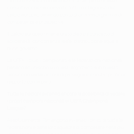
Le modifiche sono il risultato di un ampio processo
consultivo che ha coinvolto tutti i protagonisti del
calcio europeo tenendo conto di una vasta gamma di
competenze e prospettive.
Il calcio europeo rimane unito dietro il concetto di
solidarietà, concorrenza leale, distribuzione equa e
buon governo.
La UEFA, i club, i campionati e le federazioni nazionali
parlano all'unisono su questi argomenti e in questo
senso non vediamo l'ora di proseguire il nostro proficuo
rapporto con le parti.
Tutte le nazioni avranno ancora la possibilità di vedere
i propri campioni nazionali in
UEFA Champions
League?
Assolutamente. Rimangono invariati i diritti di tutte le
federazioni e delle loro squadre di competere nella più