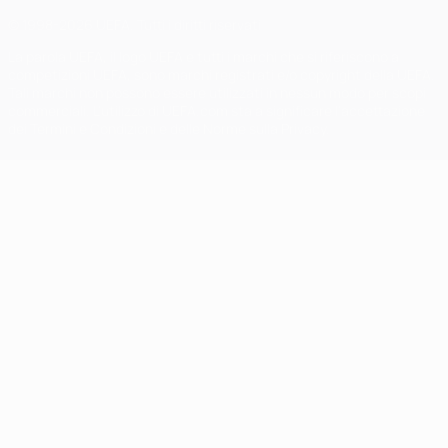
© 1998-2026 UEFA. Tutti i diritti riservati
La parola UEFA, il logo UEFA e tutti i marchi che si riferiscono a
competizioni UEFA, sono marchi registrati e/o copyright della UEFA.
Tali marchi non possono essere utilizzati in nessun modo per scopi
commerciali. L'utilizzo di UEFA.com sta a significare l'accettazione
dei Termini e Condizioni e delle Norme sulla Privacy.