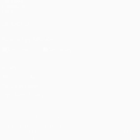
UEFA.com
Fondazione
UEFA
SEGUICI SU
Scarica l'app ufficiale
Privacy
Termini e condizioni
Politica sui cookie
Impostazioni Privacy
© 1998-2026 UEFA. Tutti i diritti riservati
La parola UEFA, il logo UEFA e tutti i marchi che si riferiscono a
competizioni UEFA, sono marchi registrati e/o copyright della UEFA.
Tali marchi non possono essere utilizzati in nessun modo per scopi