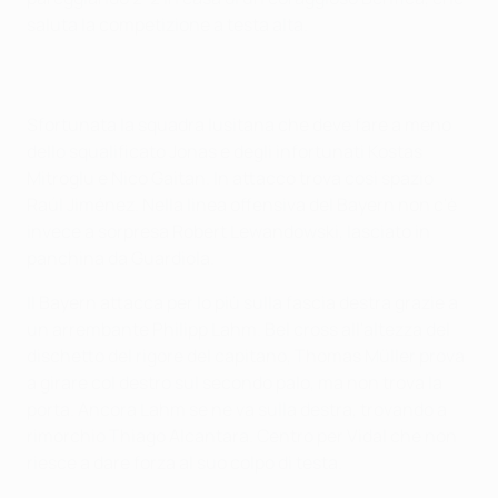
saluta la competizione a testa alta.
Sfortunata la squadra lusitana che deve fare a meno
dello squalificato Jonas e degli infortunati Kostas
Mitroglu e Nico Gaìtan. In attacco trova così spazio
Raúl Jiménez. Nella linea offensiva del Bayern non c'è
invece a sorpresa Robert Lewandowski, lasciato in
panchina da Guardiola.
Il Bayern attacca per lo più sulla fascia destra grazie a
un arrembante Philipp Lahm. Bel cross all'altezza del
dischetto del rigore del capitano, Thomas Müller prova
a girare col destro sul secondo palo, ma non trova la
porta. Ancora Lahm se ne va sulla destra, trovando a
rimorchio Thiago Alcantara. Centro per Vidal che non
riesce a dare forza al suo colpo di testa.