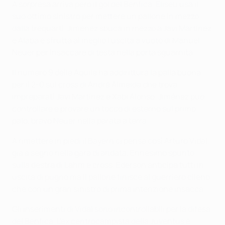
A sorpresa arriva però il gol del Benfica. Eliseu usa il
suo ottimo sinistro per mettere un pallone in mezzo
dalla trequarti. Jimenez sbuca in mezzo a Javi Martínez
e Alaba e sfrutta al meglio l'uscita a vuoto di Manuel
Neuer per insaccare di testa nella porta sguarnita.
Il numero 9 delle Aquile ha addirittura la palla buona
per il 2-0 sul cross di André Almeida che trova
impreparati Javi Martínez e Xabi Alonso. Jiménez può
controllare e provare un tocco di esterno sul primo
palo, bravo Neuer nella parata a terra.
A rimettere in piedi il Bayern ci pensa così Arturo Vidal,
già a segno nella gara di andata. Ennesimo spunto
sulla destra di Lahm e cross, Ederson anticipa tutti in
uscita di pugno ma il pallone finisce al guerriero cileno
che con un gran sinistro di prima intenzione insacca.
Gli inserimenti di Vidal sono incontrollabili per la difesa
del Benfica. L'ex centrocampista della Juventus è