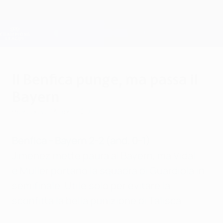
Passa
al
contenuto
Champions League Ufficiale
Scarica
principale
Risultati e Fantasy live
UEFA Champions League
Il Benfica punge, ma passa il
Bayern
mercoledì 13 aprile 2016
Benfica - Bayern 2-2 (and. 0-1)
Jiménez mette paura al Bayern, ma Vidal
e Müller portano la squadra di Guardiola in
semifinale. Utile solo per evitare la
sconfitta la bella punizione di Talisca.