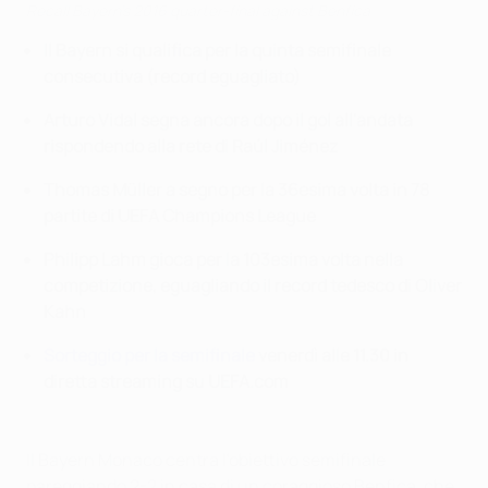
Recall Bayern's 2016 quarter-final against Benfica
Il Bayern si qualifica per la quinta semifinale
consecutiva (record eguagliato)
Arturo Vidal segna ancora dopo il gol all'andata
rispondendo alla rete di Raúl Jiménez
Thomas Müller a segno per la 36esima volta in 78
partite di UEFA Champions League
Philipp Lahm gioca per la 103esima volta nella
competizione, eguagliando il record tedesco di Oliver
Kahn
Sorteggio per la semifinale
venerdì alle 11.30 in
diretta streaming su UEFA.com
Il Bayern Monaco centra l'obiettivo semifinale
pareggiando 2-2 in casa di un coraggioso Benfica, che