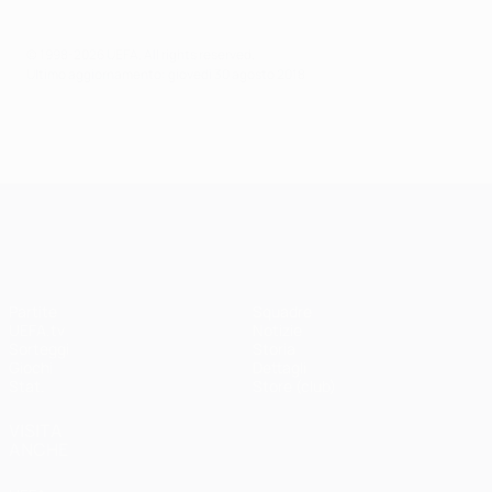
© 1998-2026 UEFA. All rights reserved.
Ultimo aggiornamento: giovedì 30 agosto 2018
UEFA Champions League
Partite
Squadre
UEFA.tv
Notizie
Sorteggi
Storia
Giochi
Dettagli
Stat.
Store (club)
VISITA
ANCHE