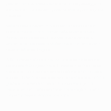
pescato oltre la difesa lusitana da un bel passaggio di
Xabi Alonso, ma il sinistro potente sfila di poco sopra la
traversa.
Nella ripresa il Bayern trova presto il raddoppio e in
pratica chiude i conti: corner dalla sinistra di Xabi
Alonso, sponda aerea di Javi Martínez e zampata
vincente da due passi di Müller che si conferma vero
rapace dell'area di rigore.
Al 60' il Bayern sfiora il tris con una splendida azione
personale di Douglas Costa. Il brasiliano entra in area
ma la sua conclusione manda il pallone ad incocciare
sul palo. Il Benfica riesce almeno ad evitare la sconfitta
grazie a un splendido calcio di punizione a giro di
Talisca, entrato dalla panchina. Tra le migliori quattro
c'è però il Bayern. Ancora una volta.