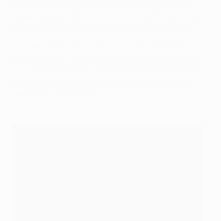
Allenatore dell'anno: a Luis Enrique (Barcellona) e
Josep Guardiola (Bayern München) si affianca Jorge
Sampaoli, vincitore della Coppa America con il Cile.
La tedesca Célia Šašić, vincitrice dello UEFA Best
Women's Player in Europe Award 2015, è anche fra le
tre candidate al premio FIFA Women's World Player of
the Year insieme alla statunitense Carli Lloyd e alla
giapponese Aya Miyama.