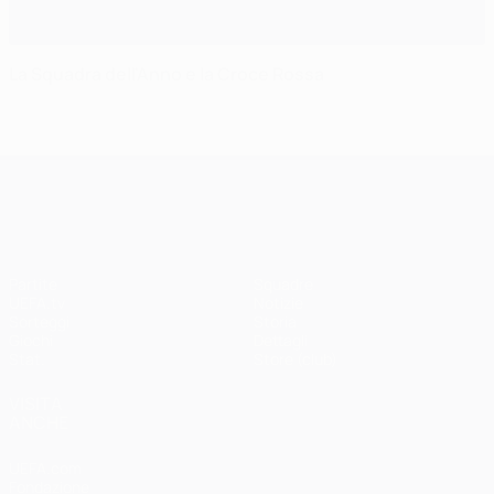
La Squadra dell'Anno e la Croce Rossa
UEFA Champions League
Partite
Squadre
UEFA.tv
Notizie
Sorteggi
Storia
Giochi
Dettagli
Stat.
Store (club)
VISITA
ANCHE
UEFA.com
Fondazione