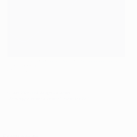
Cristiano Ronaldo dopo la vittoria del suo secondo Pallone
d'Oro a gennaio 2015
©AFP/Getty Images
© 1998-2026 UEFA. All rights reserved.
Ultimo aggiornamento: venerdì 17 novembre 2017
Scelti per te