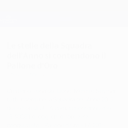
Passa
al
contenuto
Champions League Ufficiale
Scarica
principale
Risultati e Fantasy live
UEFA Champions League
Le stelle della Squadra
dell'Anno si contendono il
Pallone d'Oro
lunedì 11 gennaio 2016
Cristiano Ronaldo, Lionel Messi e Neymar,
tutti inseriti nella Squadra dell'Anno 2015
dei lettori di UEFA.com, scopriranno alle
18.30CET di oggi chi di loro avrà
conquistato il Pallone d'Oro FIFA 2015.