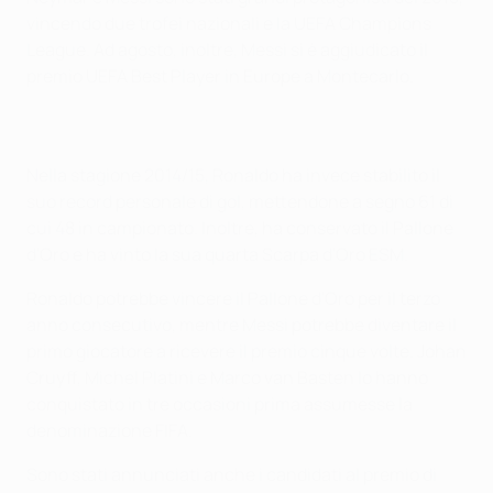
vincendo due trofei nazionali e la UEFA Champions
League. Ad agosto, inoltre, Messi si è aggiudicato il
premio UEFA Best Player in Europe a Montecarlo.
Nella stagione 2014/15, Ronaldo ha invece stabilito il
suo record personale di gol, mettendone a segno 61 di
cui 48 in campionato. Inoltre, ha conservato il Pallone
d'Oro e ha vinto la sua quarta Scarpa d'Oro ESM.
Ronaldo potrebbe vincere il Pallone d'Oro per il terzo
anno consecutivo, mentre Messi potrebbe diventare il
primo giocatore a ricevere il premio cinque volte. Johan
Cruyff, Michel Platini e Marco van Basten lo hanno
conquistato in tre occasioni prima assumesse la
denominazione FIFA.
Sono stati annunciati anche i candidati al premio di