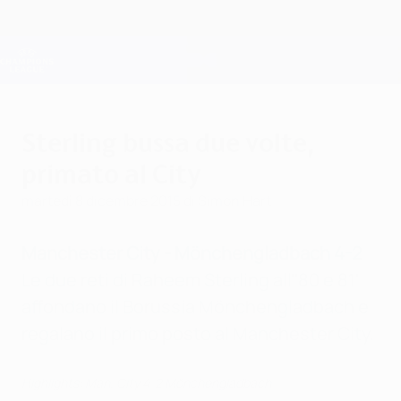
Passa
al
contenuto
Champions League Ufficiale
Scarica
principale
Risultati e Fantasy live
UEFA Champions League
Sterling bussa due volte,
primato al City
martedì 8 dicembre 2015
di Simon Hart
Manchester City - Mönchengladbach 4-2
Le due reti di Raheem Sterling all''80 e 81'
affondano il Borussia Mönchengladbach e
regalano il primo posto al Manchester City.
Highlights: Man. City 4-2 Mönchengladbach