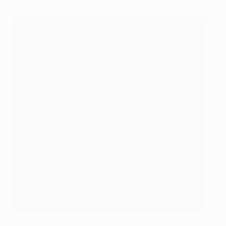
L’esultanza di Raheem Sterling
©AFP/Getty Images