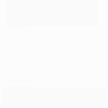
©Getty Images
© 1998-2026 UEFA. All rights reserved.
Ultimo aggiornamento: martedì 8 dicembre 2015
Scelti per te