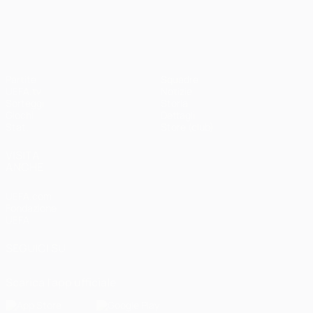
UEFA Champions League
Partite
Squadre
UEFA.tv
Notizie
Sorteggi
Storia
Giochi
Dettagli
Stat.
Store (club)
VISITA
ANCHE
UEFA.com
Fondazione
UEFA
SEGUICI SU
Scarica l'app ufficiale