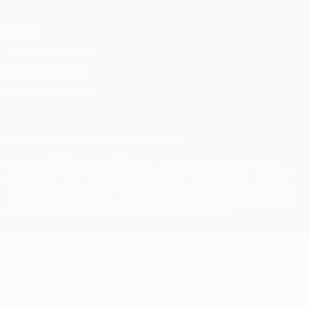
Privacy
Termini e condizioni
Politica sui cookie
Impostazioni Privacy
© 1998-2026 UEFA. Tutti i diritti riservati
La parola UEFA, il logo UEFA e tutti i marchi che si riferiscono a
competizioni UEFA, sono marchi registrati e/o copyright della UEFA.
Tali marchi non possono essere utilizzati in nessun modo per scopi
commerciali. L'utilizzo di UEFA.com sta a significare l'accettazione
dei Termini e Condizioni e delle Norme sulla Privacy.