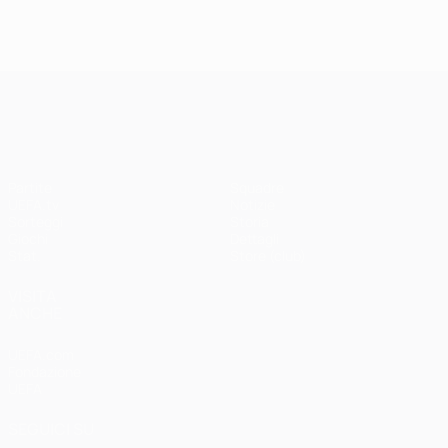
UEFA Champions League
Partite
Squadre
UEFA.tv
Notizie
Sorteggi
Storia
Giochi
Dettagli
Stat.
Store (club)
VISITA
ANCHE
UEFA.com
Fondazione
UEFA
SEGUICI SU