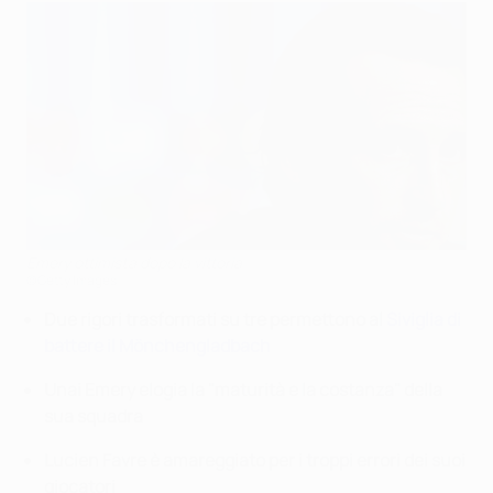
Emery ottimista dopo la vittoria
©Getty Images
Due rigori trasformati su tre permettono al
Siviglia di
battere il Mönchengladbach
Unai Emery elogia la "maturità e la costanza" della
sua squadra
Lucien Favre è amareggiato per i troppi errori dei suoi
giocatori