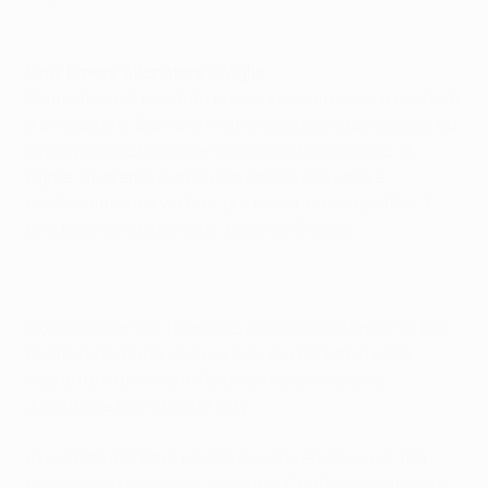
Unai Emery, allenatore Siviglia
Siamo fieri del risultato finale. Iniziamo essere costanti
e a maturare. Siamo arrivati in posizione pericolosa, ed
è per questo che abbiamo conquistato tre calci di
rigore. Andremo avanti una partita alla volta e
cercheremo di divertirci, pur restando competitivi. È
una bella serata per tutti tifosi del Siviglia.
Questa vittoria ci fa andare avanti con ottimismo. Era
molto importante vincere la prima partita in casa,
soprattutto perché le favorite nel girone sono
Juventus e Manchester City.
Il risultato dell'altra partita mi sorprende un po', ma
dimostra la forza della Juventus. È difficile competere