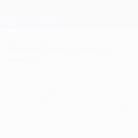
Passa
al
contenuto
Champions League Ufficiale
Scarica
principale
Risultati e Fantasy live
UEFA Champions League
Emery ottimista dopo la
vittoria
martedì 15 settembre 2015
Dopo il successo sul
Mönchengladbach, Unai Emery apprezza la
"maturità e la costanza" della sua squadra,
mentre Lucien Favre rimpiange i troppi
errori.