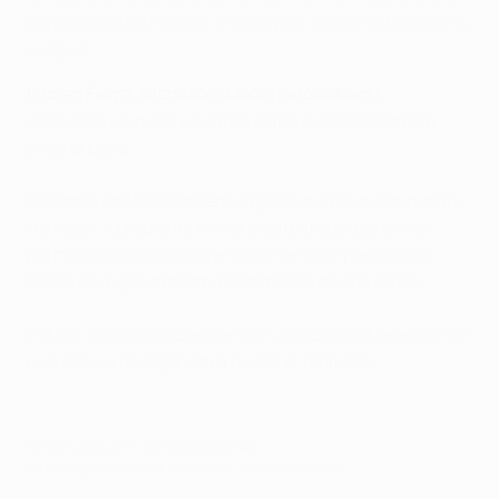
con le squadre migliori, e le migliori sono in Champions
League.
Lucien Favre, allenatore
Mönchengladbach
Volevamo un buon risultato e fino al primo tempo è
andata bene.
Abbiamo controllato bene la gara, ma poi ci sono stati i
tre rigori. Il problema è aver subito troppi gol e aver
permesso al Siviglia di rendersi sempre pericoloso.
Prima dei rigori abbiamo commesso diversi errori.
È dura, ma stiamo crescendo. La squadra di adesso non
può essere paragonata a quella di febbraio.
© 1998-2026 UEFA. All rights reserved.
Ultimo aggiornamento: mercoledì 16 settembre 2015