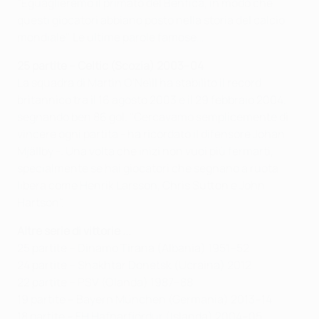
"Eguaglieremo il primato del Benfica, in modo che
questi giocatori abbiano posto nella storia del calcio
mondiale". Le ultime parole famose…
25 partite – Celtic (Scozia) 2003–04
La squadra di Martin O'Neill ha stabilito il record
britannico tra il 16 agosto 2003 e il 29 febbraio 2004,
segnando ben 86 gol. "Cercavamo semplicemente di
vincere ogni partita - ha ricordato il difensore Johan
Mjällby -. Una volta che inizi non vuoi più fermarti,
specialmente se hai giocatori che segnano a ruota
libera come Henrik Larsson, Chris Sutton e John
Hartson".
Altre serie di vittorie ...
25 partite – Dinamo Tirana (Albania) 1951–52
24 partite – Shakhtar Donetsk (Ucraina) 2012
22 partite – PSV (Olanda) 1987–88
19 partite – Bayern München (Germania) 2013–14
18 partite – FH Hafnarfjördur (Islanda) 2004–05