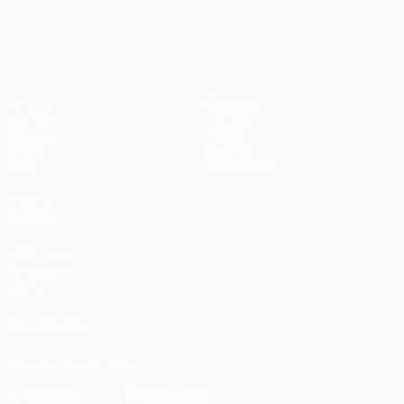
UEFA Champions League
Partite
Squadre
UEFA.tv
Notizie
Sorteggi
Storia
Giochi
Dettagli
Stat.
Store (club)
VISITA
ANCHE
UEFA.com
Fondazione
UEFA
SEGUICI SU
Scarica l'app ufficiale