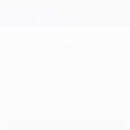
Passa
al
contenuto
Champions League Ufficiale
Scarica
principale
Risultati e Fantasy live
UEFA Champions League
Le locomotive d'Europa
venerdì 11 settembre 2015
Il Paris Saint-Germain non è riuscito ad
eguagliare il record di 14 vittorie
consecutive in Ligue 1 nel weekend.
UEFA.com presenta le serie di vittorie più
lunghe nei campionati europei.