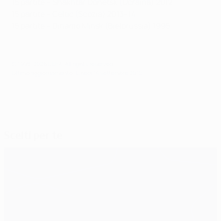
15 partite – Shakhtar Donetsk (Ucraina) 2012
15 partite – Celtic (Scozia) 2013–14
15 partite – Dinamo Minsk (Bielorussia) 1995
© 1998-2026 UEFA. All rights reserved.
Ultimo aggiornamento: lunedì 14 settembre 2015
Scelti per te