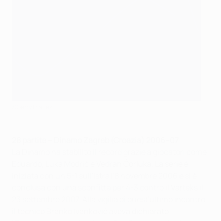
©Getty Images
28 partite – Dinamo Zagreb (Croazia) 2006–07
La Dinamo ha stabilito il record grazie a giocatori come
Eduardo, Luka Modrić e Vedran Ćorluka. La serie è
iniziata con un 5-1 sull'Istra l'8 novembre 2006 e si è
conclusa con una sconfitta per 4-3 contro il Varteks il
23 settembre 2007. Alla vigilia di quest'ultimo incontro,
il tecnico Branko Ivanković aveva dichiarato: