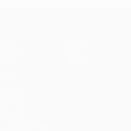
UEFA Champions League
Partite
Squadre
UEFA.tv
Notizie
Sorteggi
Storia
Giochi
Dettagli
Stat.
Store (club)
VISITA
ANCHE
UEFA.com
Fondazione
UEFA
SEGUICI SU
Scarica l'app ufficiale