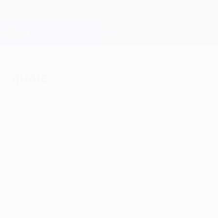
Passa
al
contenuto
Champions League Ufficiale
Scarica
principale
Risultati e Fantasy live
UEFA Champions League
quale
sabato 6 giugno 2015
Quale reparto sarà decisivo per l'esito della
sfida?
© 1998-2026 UEFA. All rights reserved.
Ultimo aggiornamento: sabato 6 giugno 2015