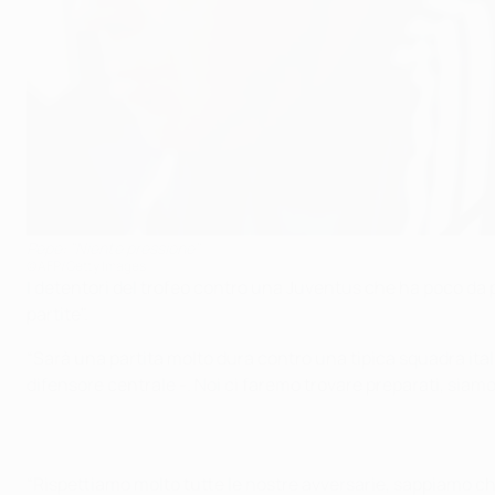
Pepe: "Niente pressione"
©AFP/Getty Images
I detentori del trofeo contro una Juventus che ha poco da pe
partite".
“Sarà una partita molto dura contro una tipica squadra itali
difensore centrale -. Noi ci faremo trovare preparati, siamo
“Rispettiamo molto tutte le nostre avversarie, sappiamo ch