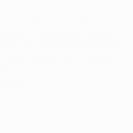
e con molta qualità, che non perde mai un pallone. Gli
uttato con noi, ho molto affetto per lui. E' un ragazzo
a domani quando inizierà la partirà difenderà la sua maglia
o Luka Modric: "Ramos ha molta qualità – spiega Pepe -, è
adra”.
ister, trasuda calcio. E' una persona che ama lavorare nel
dispiacere?