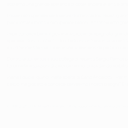
abbiamo una grande speranza di poter andare avanti e difen
L'osservato speciale sarà senza dubbio Carlos Tévez, grand
piace lottare molto e recuperare palloni. Affronteremo gra
Pepe conosce bene il giovane attaccante spagnolo, grande ex
speciale. Sono contento di poterlo incontrare in una partita
e io difenderò la mia. Le amicizie si lasciano da parte in ca
Contro la Juventus il suo collega di reparto Sergio Ramos 
forte nelle situazioni di calci da fermo, ci sta dando stabili
Piena fiducia, quindi, nelle scelte di Carlo Ancelotti. "Per
calcio, ha giocato e conosce benissimo i nostri bisogni”. E
© 1998-2026 UEFA. All rights reserved.
Ultimo aggiornamento: venerdì 29 mag