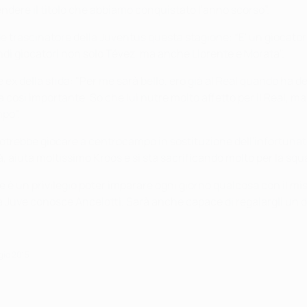
dere il titolo che abbiamo conquistato l'anno scorso”.
e trascinatore della Juventus questa stagione: “E' un giocator
ndi giocatori non solo Tévez, ma anche Llorente e Morata".
 della sfida: "Per me sarà bello, ero già al Real quando ha deb
 così importante. So che lui nutre molto affetto per il Real, m
mpo".
potrebbe giocare a centrocampo in sostituzione dell'infortunat
tà, aiuta moltissimo Kroos e si sta sacrificando molto per la squ
 me è un privilegio poter imparare ogni giorno qualcosa con il m
 la Juve conosce Ancelotti. Sarà anche capace di regalargli un 
gio 2015