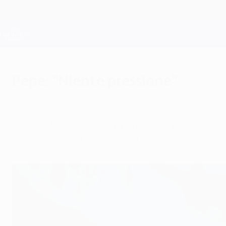
Passa
al
contenuto
Champions League Ufficiale
principale
Risultati e Fantasy live
UEFA Champions League
Pepe: "Niente pressione"
lunedì 4 maggio 2015
“Essere favoriti non ti fa vincere le partite", ha
Madrid con un buon risultato".