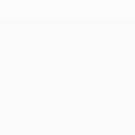
UEFA Champions League
Partite
Squadre
UEFA.tv
Notizie
Sorteggi
Storia
Giochi
Dettagli
Stat.
Store (club)
VISITA
ANCHE
UEFA.com
Fondazione
UEFA
SEGUICI SU