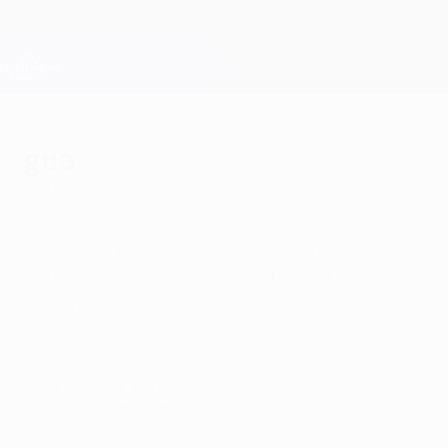
Passa
al
contenuto
Champions League Ufficiale
Scarica
principale
Risultati e Fantasy live
UEFA Champions League
gua
martedì 12 maggio 2015
Guardiola ripropone l'undici dell'andata,
siete d'accordo con le scelte del tecnico
spagnolo?
© 1998-2026 UEFA. All rights reserved.
Ultimo aggiornamento: venerdì 29 maggio 2015