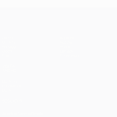
UEFA Champions League
Partite
Squadre
UEFA.tv
Notizie
Sorteggi
Storia
Giochi
Dettagli
Stat.
Store (club)
VISITA
ANCHE
UEFA.com
Fondazione
UEFA
SEGUICI SU
Scarica l'app ufficiale