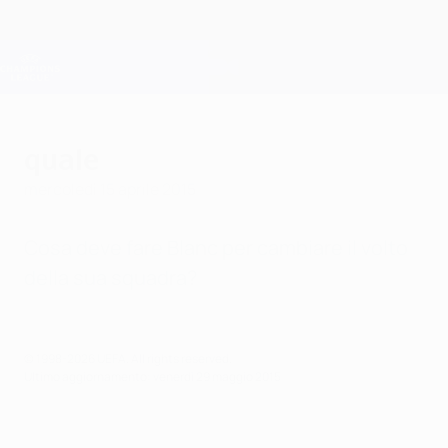
Passa
al
contenuto
Champions League Ufficiale
Scarica
principale
Risultati e Fantasy live
UEFA Champions League
quale
mercoledì 15 aprile 2015
Cosa deve fare Blanc per cambiare il volto
della sua squadra?
© 1998-2026 UEFA. All rights reserved.
Ultimo aggiornamento: venerdì 29 maggio 2015