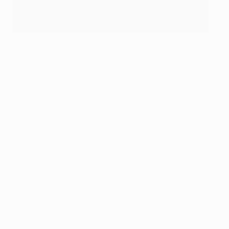
Lionel Messi è stato superbo
©AFP/Getty Images
Suárez è stato decisivo con i suoi gol ma le stelle
blaugrana che hanno brillato in Inghilterra sono state
tante, con Lionel Messi che, nonostante il rigore
sbagliato nel finale, ha confermato le sue doti.
Secondo Suárez, il risultato finale è stato una delle
prstazioni migliori in stagione della squadra di Luis
Enrique: "Abbiamo giocato un'ottima partita, la squadra
in generale, e siamo riusciti ad approfittare degli spazi
che il City ci ha lasciato. Siamo stati intelligenti nella
lettura della partita, e avremmo potuto segnare un
altro gol".