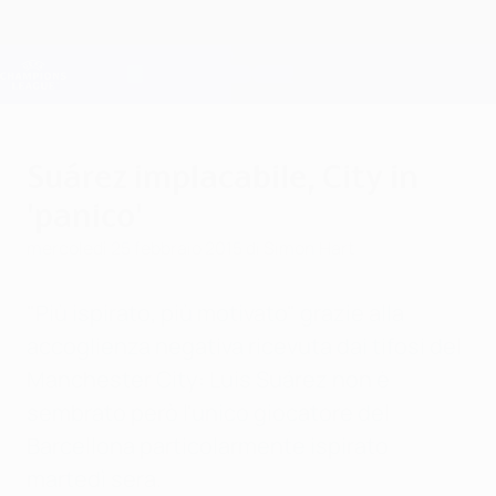
Passa
al
contenuto
Champions League Ufficiale
Scarica
principale
Risultati e Fantasy live
UEFA Champions League
Suárez implacabile, City in
'panico'
mercoledì 25 febbraio 2015
di Simon Hart
"Più ispirato, più motivato" grazie alla
accoglienza negativa ricevuta dai tifosi del
Manchester City: Luis Suárez non è
sembrato però l'unico giocatore del
Barcellona particolarmente ispirato
martedì sera.