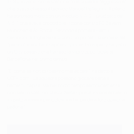
Il City, invece, non è stato certo la squadra "aggressiva"
che aveva chiesto il tecnico Manuel Pellegrini. Il cileno
ha sorpreso molti con un modulo 4-4-2 – piuttosto del
4-5-1 che aveva prodotto le vittorie contro FC Bayern
München e AS Roma. Secondo il portiere Hart, i
campioni di Inghilterra si sono un po' fatti prendere dal
"panico", e anche il capitano Vincent Kompany ha visto
un City passivo che ha reso la vita troppo facile al
Barcellona nel primo tempo.
"E' come se non ci fossimo mai accesi", ha detto a
UEFA.com. "Le squadre possono giocare bene e
batterci, capita. Ma nel primo tempo semplicemente
non siamo stati noi stessi. Nella ripresa invece abbiamo
iniziato a essere pericolosi e a far perdere loro qualche
pallone".