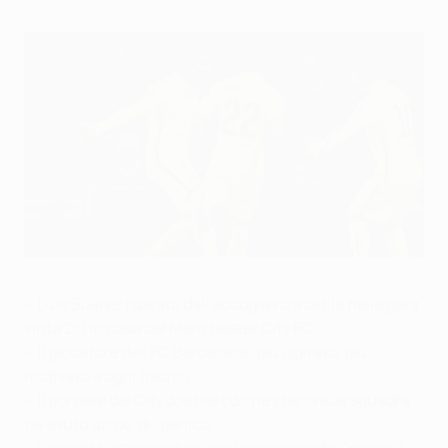
Suárez implacabile, City in 'panico'
©AFP/Getty Images
•
Luis Suárez ispirato dall'accoglienza ostile nella gara
vinta 2-1 in casa del Manchester City FC
•
Il giocatore dell'FC Barcelona "più ispirato, più
motivato a ogni fischio"
•
Il portiere del City Joe Hart diche che la sua squadra
ha avuto un po' di "panico"
•
Vincent Kompany dice che la sua squadra "non si è