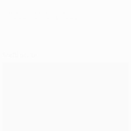
© 1998-2026 UEFA. All rights reserved.
Ultimo aggiornamento: venerdì 29 maggio 2015
Scelti per te