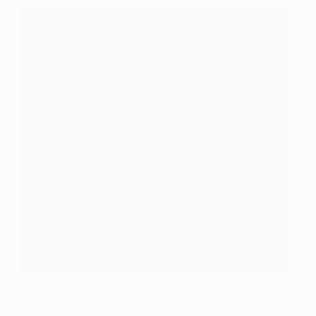
Luis Suárez dopo il suo secondo gol della serata
©AFP/Getty Images