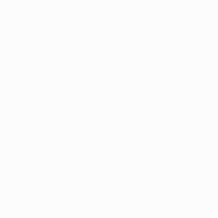
accesa"
•
Il ritorno è il 18 marzo, con il sorteggio per i quarti due
giorni dopo a Nyon
Luis Suárez non ha ricevuto il più caloroso dei
benvenuti, ma i fischi che hanno accompagnato i suoi
primi tocchi di palla sono stati solo ua motivazione
extra per lui.
I due gol di Suárez nel primo tempo nella gara vita
dall'FC Barcelona 2-1 contro il Manchester City FC
martedì sono stati la sua prima doppietta a livello di
club da quando ha lasciato il Liverpool FC a luglio. Ha
detto a UEFA.com: "Ovviamente è bello, per prima cosa
poter aiutare la squadra con gol importanti in una sfida
della fase a eliminazione diretta di Champions League
e ovviamente anche tornare in Inghilterra e vincere