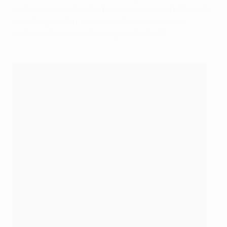
contro una squadra che hai sempre voluto battere. Ci
sono dei giocatori, come me, che si ispirano e si
motivano di più quando vengono fischiati".