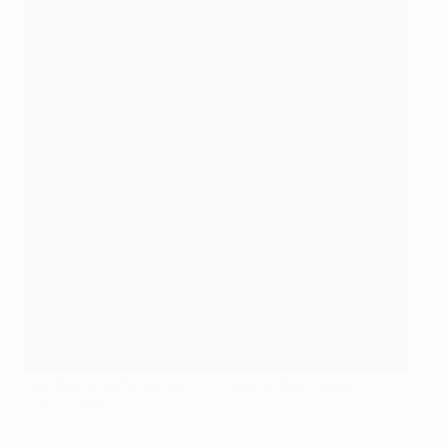
Luis Suárez batte Joe Hart in occasione del primo gol
©Getty Images