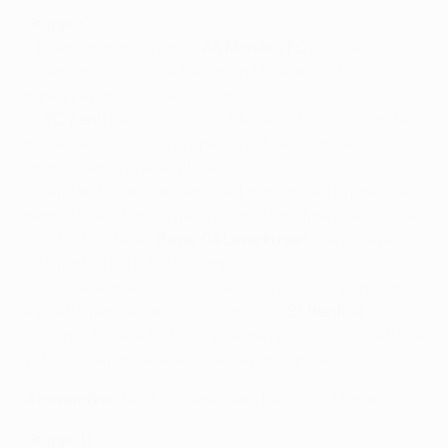
Gruppo C
• Elderson porta avanti l'
AS Monaco FC
al 20' sul cross
di Bernardo Silva, ma Benjamin Moukandjo (80')
pareggia per lo Stade de Reims.
• L'
FC Zenit
batte il PFC CSKA Moskva 1-0 nella capitale
russa. Decisivo il gol in apertura di Javi García sulla
sponda aerea di Axel Witsel.
• Capitan Rafael van der Vaart trasforma il rigore che
permette all'Hamburger SV di mettere fine alla striscia
di imbattibilità del
Bayer 04 Leverkusen
che durava da
otto partite tra tutte le competizioni.
• Talisca segna con uno splendido calcio di punizione
a effetto permettendo alla capolista
SL Benfica
di
battere il Rio Ave FC 1-0. Il 20enne regala così la settima
vittoria stagionale alla squadra portoghese.
4 novembre:
Zenit - Leverkusen
,
Benfica - Monaco
Gruppo D