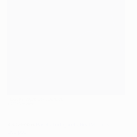
Talisca a segno per il Benfica
©AFP/Getty Images
4 novembre:
Basel v
Ludogorets
,
Real Madrid
v
Liverpool