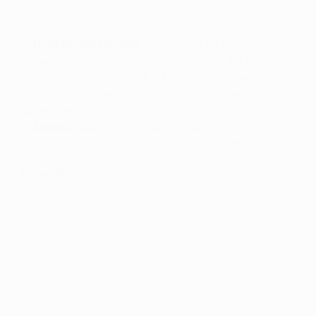
Dinamo Minsk. Il vantaggio è ora di quattro punti a tre
giornate dalla fine.
• L'
FC Shakhtar Donetsk
perde per la terza volta in
campionato questa stagione, 2-1 in casa dell'FC
Metalurh Donetsk. La rete di Darijo Srna serve solo
all'onore dei Pitmen che nella ripresa avevano subito
due reti nel giro di quattro minuti.
• L'
Athletic Club
vince per la terza volta nella Liga
battendo il Sevilla FC 1-0 grazie al gol di Aritz Aduriz.
5 novembre:
Shakhtar - BATE
,
Athletic - Porto
© 1998-2026 UEFA. All rights reserved.
Ultimo aggiornamento: sabato 30 maggio 2015