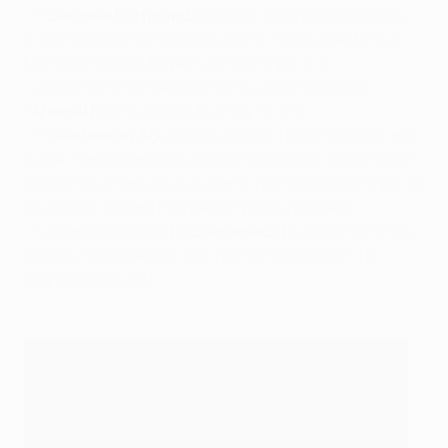
• Il
Borussia Dortmund
scivola in zona retrocessione
in
Bundesliga; Marco Reus segna il gol di apertura a
Monaco ma poi il Bayern si impone per 2-1
.
• Alexis Sánchez segna il nono e decimo gol con
l'
Arsenal FC
che batte il Burnley FC 3-0
• Il
Galatasaray AŞ
va sotto contro il Kasimpasa SK ma
Burak Yılmaz pareggia a inizio ripresa con il quarto gol
stagionale e Umut Bulut segna il gol della vittoria per la
squadra di Cesare Prandelli in pieno recupero.
• La capolista belga
RSC Anderlecht
si salva nel finale
contro il KSC Lokeren OV, il gol del definitivo 1-1 lo
segna Cyriac al 91'.