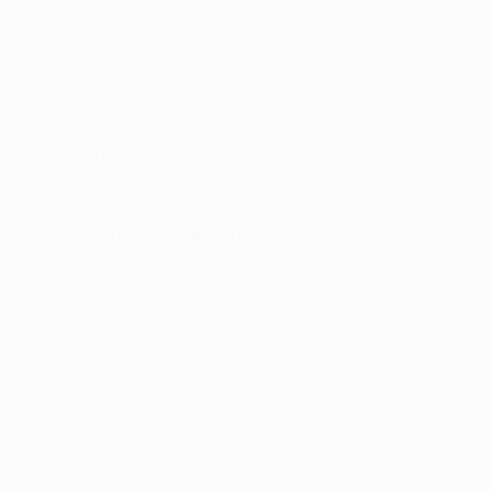
• Il
Chelsea
batte il Queens Park Rangers FC 2-1
restando imbattuto in testa alla classifica; Eden
Hazard segna il rigore decisivo dopo lo splendido gol di
apertura di Oscar.
• Klaas-Jan Huntelaar segna l'unico gol per l'
FC
Schalke 04
che batte l'FC Augsburg 1-0.
• L'
NK Maribor
scivola a -9 dalla vetta perdendo 1-0 in
casa contro la capolista NK Domžale.
• Lo
Sporting Clube de Portugal
viene clamorosamente
sconfitto dal Vitória SC per 3-0 e perde l'occasione per
avvicinarsi a tre punti dal Benfica.
5 novembre:
Sporting - Schalke
,
Maribor - Chelsea
Gruppo H
• L'
FC Porto
resta a un punto dalla vetta in Portogallo
grazie alla vittoria per 2-0 contro il CD Nacional.
• L'
FC BATE Borisov
si avvicina al nono titolo
consecutivo in Bielorussia vincendo 2-1 in casa dell'FC