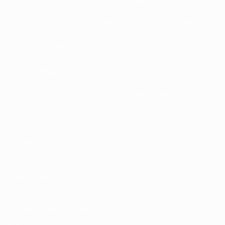
• Il
Bayern
batte in rimonta il Borussia Dortmund per 2-
1 nel
Klassiker
; Robert Lewandowski pareggia, mentre
Arjen Robben segna il rigore decisivo all'85'.
• Il tecnico dell'
AS Roma
Rudi Garcia ha ammesso che
la sua squadra ha meritato di perdere contro l'SSC
Napoli dopo che i gol di Gonzalo Higuaín e José Callejón
hanno regalato ai Partenopei la vittoria per 2-0.
• Dopo tre gare senza vittorie, il
Manchester City
batte
il Manchester United FC 1-0 conquistando il quarto
derby consecutivo.
• "Il gap si è fatto importante", ha ammesso il tecnico
del
PFC CSKA Moskva
Leonid Slutski dopo la sconfitta
per 1-0 contro l'FC Zenit che lascia la sua squadra a
sette punti dalla capolita in Russia.
5 novembre:
Manchester City - CSKA
,
Bayern - Roma
Gruppo F
• Il
Paris Saint-Germain
è imbattuto da 17 partite in