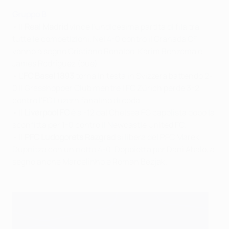
Gruppo B
• Il
Real Madrid
vince l'undicesima partita di fila tra
tutte le competizioni. Nel 4-0 contro il Granada CF
vanno a segno Cristiano Ronaldo, Karim Benzema e
James Rodríguez (due).
• L'
FC Basel 1893
torna in testa in Svizzera battendo 2-
0 il Grasshopper Club mentre l'FC Zürich perde 3-2
contro l'FC Luzern fanalino di coda.
• Il
Liverpool FC
è a -12 dal Chelsea FC capolista dopo la
sconfitta per 1-0 contro il Newcastle United FC.
• Il
PFC Ludogorets Razgrad
si libera del PFC Marek
Dupnitza con un netto 4-0. Doppietta per Dani Abalo, a
segno anche Marcelinho e Roman Bezjak.