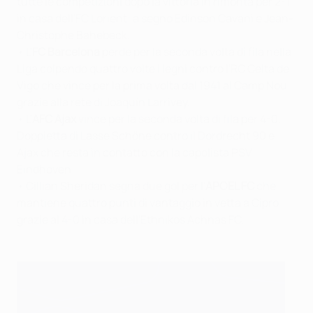
tutte le competizioni dopo la vittoria in rimonta per 2-1
in casa dell'FC Lorient: a segno Edinson Cavani e Jean-
Christophe Bahebeck.
• L'
FC Barcelona
perde per la seconda volta di fila nella
Liga colpendo quattro volte i legni contro l'RC Celta de
Vigo che vince per la prima volta dal 1941 al Camp Nou
grazie alla rete di Joaquín Larrivey.
• L'
AFC Ajax
vince per la seconda volta di fila per 4-0.
Doppietta di Lasse Schöne contro il Dordrecht 90 e
Ajax che resta in contatto con la capolista PSV
Eindhoven.
• Cillian Sheridan segna due gol per l'
APOEL FC
che
mantiene quattro punti di vantaggio in vetta a Cipro
grazie al 4-0 in casa dell'Ethnikos Achnas FC.