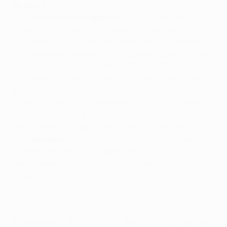
Gruppo A
•
Il
Club Atlético de Madrid
vince la quarta gara
consecutiva tra tutte le competizioni battendo
il
Córdoba CF 4-2, doppietta per
Antoine Griezmann
.
• La
Juventus
scappa a +3 in testa alla classifica della
Serie A vincendo 2-0 in casa dell'Empoli FC. Andrea
Pirlo segna su punizione per la 26esima volta in Serie
A.
• Già sicuro del titolo, il
Malmö FF
finisce la stagione
con una sconfitta, 2-1 in casa dell'Åtvidabergs FF,
nonostante il vantaggio con Anton Tinnerholm.
• L'
Olympiacos FC,
secondo in classifica, non riesce a
mettere pressione sulla capolista PAOK FC
pareggiando 0-0 in casa di un Asteras Tripolis FC
rimasto in dieci nel primo tempo.
4 novembre:
Malmö - Atlético
,
Juventus - Olympiacos