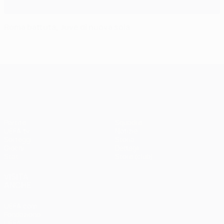
Roma battuta, Juve di nuova sola
UEFA Champions League
Partite
Squadre
UEFA.tv
Notizie
Sorteggi
Storia
Giochi
Dettagli
Stat.
Store (club)
VISITA
ANCHE
UEFA.com
Fondazione
UEFA