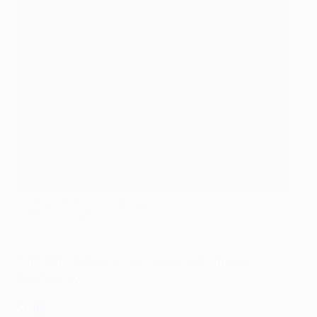
Dortmund battuto 2-1 dal Bayern
©AFP/Getty Images
4 novembre:
Arsenal - Anderlecht
,
Dortmund -
Galatasaray
Gruppo E