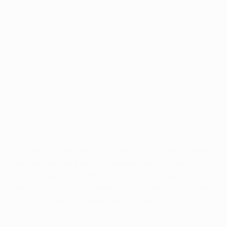
Giornata 4: verso le sfide di martedì
©Getty Images
Il Manchester City FC conquista il derby cittadino
restando in contatto con il Chelsea FC, capolista della
Premier League. Vittorie importanti per FC Bayern
Munich, Juventus e Real Madrid CF. Il Borussia
Dortmund scivola in zona retrocessione in Bundesliga,
mentre l'FC Barcelona perde per la seconda volta
consecutiva nella Liga.