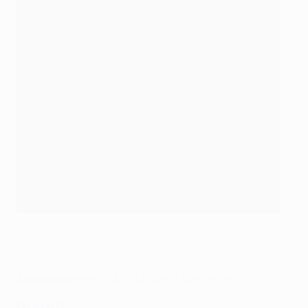
Eden Hazard segna il gol decisivo per il Chelsea
©Getty Images
5 novembre:
Paris - APOEL
,
Ajax - Barcellona
Gruppo G