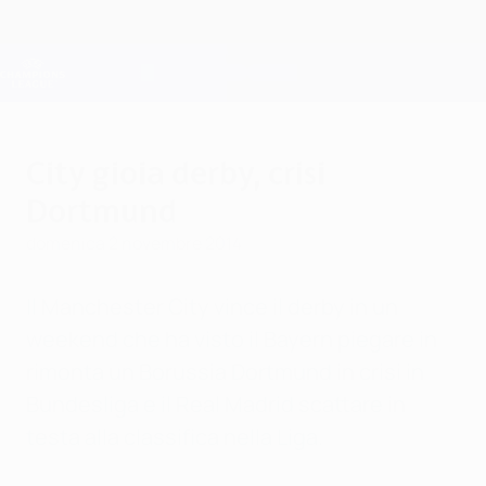
Passa
al
contenuto
Champions League Ufficiale
Scarica
principale
Risultati e Fantasy live
UEFA Champions League
City gioia derby, crisi
Dortmund
domenica 2 novembre 2014
Il Manchester City vince il derby in un
weekend che ha visto il Bayern piegare in
rimonta un Borussia Dortmund in crisi in
Bundesliga e il Real Madrid scattare in
testa alla classifica nella Liga.