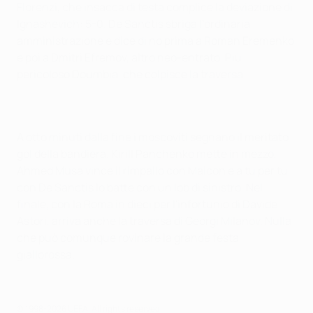
Florenzi, che insacca di testa complice la deviazione di
Ignashevich: 5-0. De Sanctis sbriga l’ordinaria
amministrazione e dice di no prima a Roman Eremenko
e poi a Dmitri Efremov, altro neo-entrato. Più
pericoloso Doumbia, che colpisce la traversa.
A otto minuti dalla fine i moscoviti segnano il meritato
gol della bandiera. Kirill Panchenko mette in mezzo,
Ahmed Musa vince il rimpallo con Maicon e a tu per tu
con De Sanctis lo batte con un lob di sinistro. Nel
finale, con la Roma in dieci per l'infortunio di Davide
Astori, arriva anche la traversa di
Georgi Milanov.
Nulla
che può comunque rovinare la grande festa
giallorossa.
© 1998-2026 UEFA. All rights reserved.