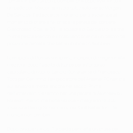
tornare in partita con Doumbia, che dopo aver vinto il
rimpallo con Maicon si invola tutto solo verso Morgan
De Sanctis: l’attaccante ivoriano, però, inciampa al
momento di tirare e favorisce la parata del portiere
Giallorosso. Così, al 20’, la squadra di Garcia trova il tris.
Iturbe pesca Maicon e il brasiliano scarica un destro da
posizione defilata che batte un incerto Akinfeev.
I campioni di Russia sembrano incapaci di reagire e alla
mezzora, dopo l’uscita di Iturbe per infortunio -
capitolano di nuovo. Lancio illuminante di Francesco
Totti per Gervinho, l’ex giocatore dell’Arsenal FC rientra
sul sinistro e mette ancora nel sacco. Prima
dell’intervallo c’è tempo per una parata di Akinfeev su
Miralem Pjanić, ma nella ripresa – malgrado Slutski
inserisca Georgi Schennikov per Kirill Nababkin – la
musica non cambia.
Dopo cinque minuti, Torosidis pennella un cross per