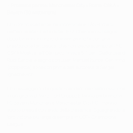
•
Prossime partite: Manchester City v Roma, CSKA v
Bayern (30 settembre)
Un ritorno esaltante, da incorniciare. L’AS Roma si
riaffaccia alla ribalta della UEFA Champions League
dopo tre anni e mezzo di assenza e lo fa con una
prestazione fantastica, che non lascia scampo al PFC
CSKA Moskva: all’Olimpico finisce 5-1 per i Giallorossi di
Rudi Garcia, a segno con Juan Manuel Iturbe, Gervinho
(doppietta) e Maicon prima dell’autorete di Sergei
Ignashevich.
Un messaggio forte quello mandato dai Giallorossi, che
in un girone di ferro – del Gruppo E fanno parte anche
FC Bayern München e Manchester City FC – hanno
subito preso il comando della classifica. Eguagliando la
loro vittoria più larga di sempre in UEFA Champions
League.