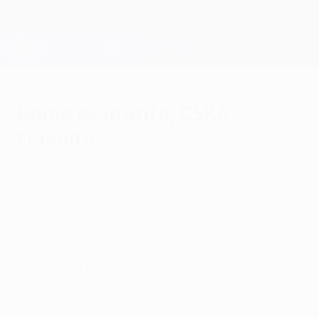
Passa
al
contenuto
Champions League Ufficiale
Scarica
principale
Risultati e Fantasy live
UEFA Champions League
Roma esaltante, CSKA
travolto
mercoledì 17 settembre 2014
di Francesco Corda
AS Roma-PFC CSKA Moskva 5-1
Nella sera del ritorno in UEFA Champions
League, i Giallorossi non lasciano scampo
ai campioni di Russia: doppietta per
Gervinho.