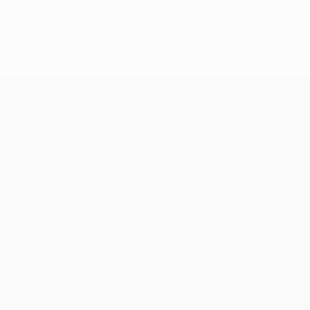
Ultimo aggiornamento: venerdì 29 maggio 2015
UEFA Champions League
Partite
Squadre
UEFA.tv
Notizie
Sorteggi
Storia
Giochi
Dettagli
Stat.
Store (club)
VISITA
ANCHE
UEFA.com
Fondazione
UEFA