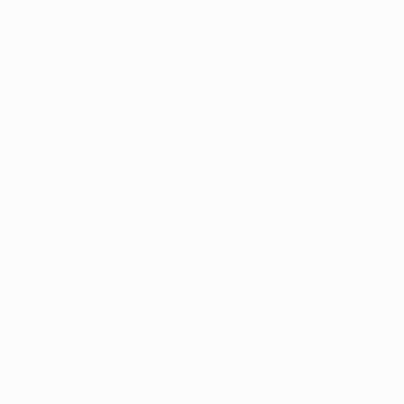
Garcia lascia in panchina Ashley Cole e schiera Vassilis
Torosidis esterno sinistro difensivo, per il resto la
formazione è quella annunciata. Il CSKA punta su un
4-2-3-1 con il colosso ivoriano Seydou Doumbia
schierato terminale offensivo, ma l’avvio è tutto di
marca Giallorossa. Dopo due minuti Mário Fernandes
rischia l’autorete su un break di Radja Nainggolan, ma
il gol è già nell’aria e arriva poco dopo.
Gervinho, defilato sulla sinistra, taglia verso il centro e
serve sul filo del fuorigioco Iturbe, che si porta il
pallone sul sinistro e batte con freddezza Igor Akinfeev.
L’Olimpico è in estasi e dopo quattro minuti può di
nuovo esultare per il raddoppio: i ruoli si invertono,
questa volta è Iturbe a servire Gervinho che con una
puntata “fredda” ancora il portiere dei russi.
La squadra di Leonid Slutski è alle corde, ma potrebbe