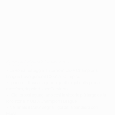
Roma-CSKA Moskva 5-1: la gara in foto
©AFP/Getty Images
•
La Roma festeggia il ritorno in UEFA Champions
League travolgendo il CSKA all'Olimpico
•
I padroni di casa segnano quattro gol nella prima
mezz'ora, doppietta per Gervinho
•
I Giallorossi eguagliano così la vittoria più larga della
loro storia in UEFA Champions League
•
Nel finale il CSKA segna il gol della bandiera con
Musa