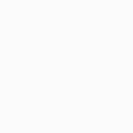
settimana, il Bayern vede in bilico le speranze di
diventare la prima squadra a difendere il trofeo della
UEFA Champions League. Robben sa che il sostegno
del pubblico di casa sarà cruciale. "Lo stadio a Monaco
sarà infuocato. Daremo il massimo, ma abbiamo
bisogno del sostegno del nostro pubblico. Gli 11
giocatori in campo e i sette in panchina daranno tutto.
Siamo molto fiduciosi”.
La fiducia del Bayern è corroborata dal bilancio interno
dei bavaresi contro il Real Madrid: nove vittorie e un
pareggio, sebbene soltanto tre di queste vittorie con
un margine sufficiente a qualificare i campioni di
Germania. "Il Real Madrid avrà il morale alto dopo
l'andata, ma sa che qui non sarà facile - aggiunge
Robben -. Non faremo regali”.