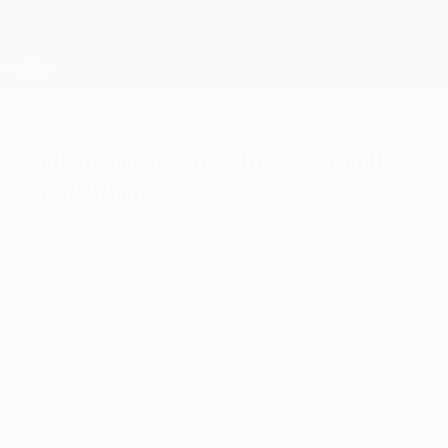
Passa
al
contenuto
Champions League Ufficiale
Scarica
principale
Risultati e Fantasy live
UEFA Champions League
Robben e Alaba invocano il
pubblico
lunedì 28 aprile 2014
di Daniel Lerche
Forti di nove vittorie in dieci gare interne
contro il Real Madrid, Arjen Robben e David
Alaba sono convinti che il sostegno del
pubblico della Fußball Arena München
possa giocare un ruolo decisivo nella
semifinale di ritorno.