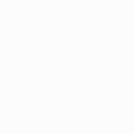
Lo scorso anno, in semifinale, il Bayern ha superato 4-
0 l'FC Barcelona in casa. Alaba vuole replicare quella
prestazione. "Lo scorso anno contro il Barcellona
abbiamo visto di cosa sono capaci i nostri tifosi.
Abbiamo di nuovo bisogno di loro. Ci spingeranno
all'attacco. Il Real Madrid ha grandi giocatori ma ci
concentreremo sui nostri punti di forza. Vogliamo la
finale di Lisbona. E' il nostro sogno andare avanti”.
Robben, autore di 11 gol in 50 gare di campionato con il
Real Madrid dal 2007 al 2009, spera di lasciare il segno
contro la sua ex squadra. “Non ci sono conti aperti con
il mio ex club. Sappiamo che il Real Madrid insegue la
decima Coppa dei Campioni, ma anche noi siamo molto
motivati. Abbiamo ancora fame e sappiamo di potere
scrivere la storia del club. Le due squadre hanno grandi
obiettivi”.
Per raggiungere il proprio scopo, Robben sa che il