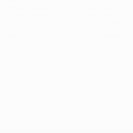
Bayern dovrà ritrovare quello stato di forma che gli ha
permesso di segnare 14 gol in casa in questa edizione
del torneo. "Dobbiamo giocare con fiducia. Abbiamo
segnato tre gol contro il Manchester United [nei quarti
di finale] e lo scorso anno quattro contro il Barcellona.
Abbiamo avuto un periodo poco brillante, ma abbiamo
ancora buone sensazioni. Abbiamo disputato un'ottima
stagione finora e adesso è il momento di raccogliere i
frutti” .
© 1998-2026 UEFA. All rights reserved.
Ultimo aggiornamento: lunedì 28 aprile 2014