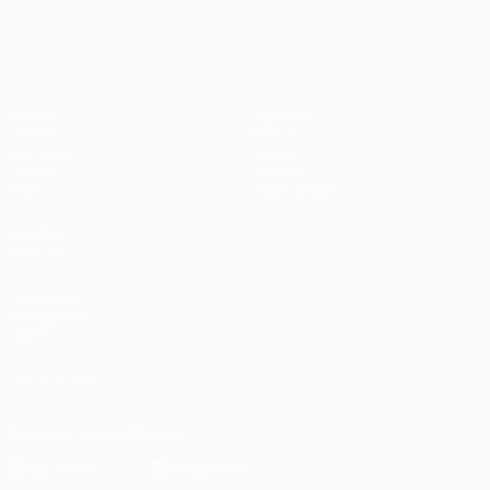
UEFA Champions League
Partite
Squadre
UEFA.tv
Notizie
Sorteggi
Storia
Giochi
Dettagli
Stat.
Store (club)
VISITA
ANCHE
UEFA.com
Fondazione
UEFA
SEGUICI SU
Scarica l'app ufficiale