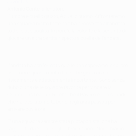
Juventus
Antonio Conte, allenatore
L’umore è quello giusto, è quello buono. Affronteremo
una squadra molto forte che ha dimostrato all’andata
tutte le sue qualità. In noi c’è la volontà e la serenità di
giocare un'altra partita rispetto a quella dell'andata.
L’andata ha confermato quello che sapevamo, che loro
sono una squadra molto forte che gioca un calcio
fisicamente e atleticamente importante. Sono senza
dubbio una delle squadre favorite per vincere la
Champions League. Ripeto che il Bayern è una squadra
che ha lavorato molto bene negli anni passati per
arrivare dov'è ora.
E’ una squadra sempre stata protagonista, che ha
raggiunto due finali negli ultimi tre anni. Noi abbiamo
iniziato un percorso, è il nostro secondo anno. Siamo