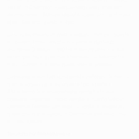
tornati in Champions League dopo diversi anni, per
diverse ragioni. Abbiamo dovuto ricostruire ciò che era
stato demolito: questo è il gap.
Se si vuole trovare un grattacielo già costruito, questo
è il Bayern. Posso dire che noi siamo ad un terzo
dell'opera. Questo è il gap tra le due squadre, ma siamo
sereni perchè è qualcosa di normale. Le distanze tra
noi e il Bayern non sono quelle viste all’andata.
Sappiamo di aver fatto una partita sottotono, in noi c’è
grande voglia di giocare un altro tipo di partita.
Affrontiamo una squadra molto molto forte, ma
possiamo esprimerci molto meglio di quanto fatto in
Germania. Nei miei calciatori c’è voglia di dimostrare
quello che non è riuscito in Germania. Vedremo cosa
accade domani.
Risultato nel fine settimana