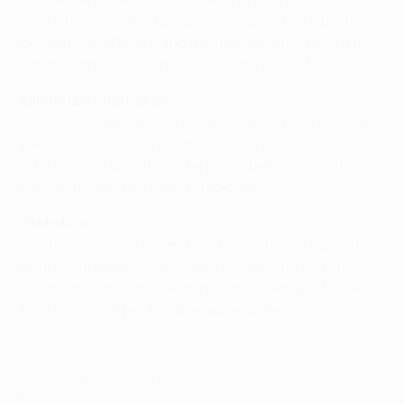
ulteriormente l'1. FC Nürnberg, secondo nell'albo d'oro a
quota nove. Il Bayern, inoltre, ha superato il record di
vittorie consecutive in una stagione (11 su 11 nel 2013).
Ultime dall'infermeria
Javi Martínez è disponibile dopo aver saltato l'andata
per squalifica, mentre Toni Kroos ha subito un
infortunio all'adduttore che potrebbe tenerlo lontano
dai campi per il resto della stagione.
Statistica
Contro le squadre tedesche, la Juventus ha superato i
quarti di finale cinque volte su cinque e ha vinto gli
ultimi otto confronti a eliminazione diretta. In totale ne
ha disputati 14, perdendone appena due.
© 1998-2026 UEFA. All rights reserved.
Ultimo aggiornamento: giovedì 25 settembre 2014