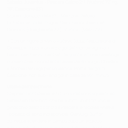
Sabato: Juventus - Pescara Calcio 2-1 (Vučinić 72' rig.
78'; Cascione 83')
Storari; Bonucci (Isla 81'), Marrone, Peluso;
Lichsteiner, Vidal, Pogba, Giaccherini, Asamoah;
Giovinco (Quagliarella 32'), Vučinić (Matri 79').
• Con un rigore di Mirko Vučinić (dopo l'espulsione di
Giuseppe Rizzo) e un altro gol del montenegrino, i
bianconeri hanno centrato la quinta vittoria casalinga
consecutiva, nonostante l'assenza di Giorgio Chiellini
e Andrea Barzagli per squalifica. Prima del gol di
Cascione, non subivano gol in casa da 465 minuti.
Ultime dall'infermeria
Stephan Lichtsteiner e Arturo Vidal sono squalificati.
Sebastian Giovinco, che ha subito un infortunio al
ginocchio destro contro il Pescara, e Nicolas Anelka
(polpaccio) sono indisponibili. Gianluigi Buffon
dovrebbe scendere in campo dopo un attacco
influenzale che lo estromesso dalla gara di sabato.