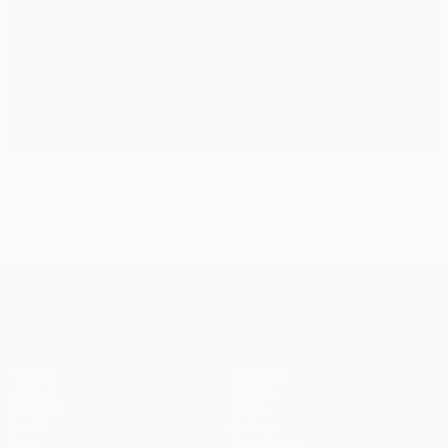
Dietro le quinte UEFA Champions League
UEFA Champions League
Partite
Squadre
UEFA.tv
Notizie
Sorteggi
Storia
Giochi
Dettagli
Stat.
Store (club)