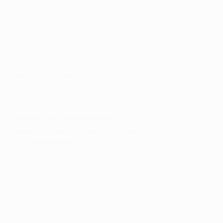
sfortunatamente perso la finale dello scorso anno,
quindi sappiamo cosa fare.
I calciatori non sono macchine e cercano sempre di
giocare al meglio, ma all'andata Pirlo non ci è riuscito. È
ancora uno dei centrocampisti più forti in Europa e
spero che domani renda meno del previsto. Gianluigi
Buffon è uno dei migliori portieri nella storia del calcio.
È una brava persona è un ottimo giocatore.
Risultato nel fine settimana
Sabato: Eintracht Frankfurt - Bayern 0-1
(Schweinsteiger 52')
Neuer; Lahm, Boateng, Dante, Alaba; Martínez,
Schweinsteiger; Robben (Ribéry 63'), Müller (Luiz
Gustavo 63'), Shaqiri; Gomez (Pizarro 75').
• Nonostante un rigore sbagliato da David Alaba al 27',
la squadra bavarese ha conquistato il 23esimo titolo
con sei gare di anticipo (un record) e ha staccato