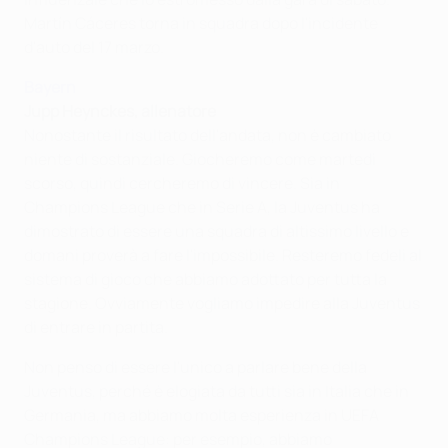
Martín Cáceres torna in squadra dopo l'incidente
d'auto del 17 marzo.
Bayern
Jupp Heynckes, allenatore
Nonostante il risultato dell'andata, non è cambiato
niente di sostanziale. Giocheremo come martedì
scorso, quindi cercheremo di vincere. Sia in
Champions League che in Serie A, la Juventus ha
dimostrato di essere una squadra di altissimo livello e
domani proverà a fare l'impossibile. Resteremo fedeli al
sistema di gioco che abbiamo adottato per tutta la
stagione. Ovviamente vogliamo impedire alla Juventus
di entrare in partita.
Non penso di essere l'unico a parlare bene della
Juventus, perché è elogiata da tutti sia in Italia che in
Germania, ma abbiamo molta esperienza in UEFA
Champions League: per esempio, abbiamo