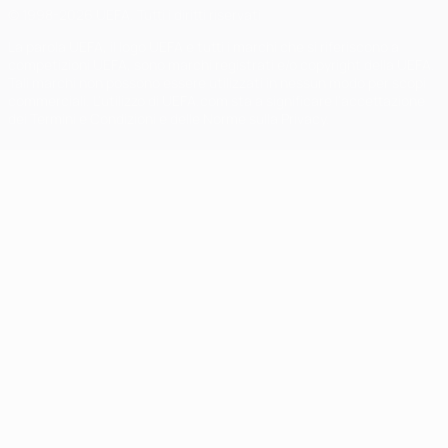
© 1998-2026 UEFA. Tutti i diritti riservati
La parola UEFA, il logo UEFA e tutti i marchi che si riferiscono a
competizioni UEFA, sono marchi registrati e/o copyright della UEFA.
Tali marchi non possono essere utilizzati in nessun modo per scopi
commerciali. L'utilizzo di UEFA.com sta a significare l'accettazione
dei Termini e Condizioni e delle Norme sulla Privacy.