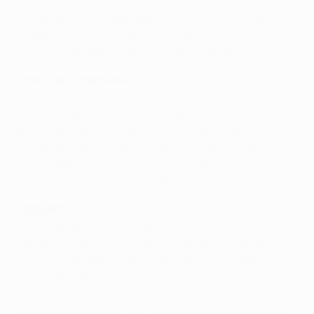
• Nigel de Jong ha segnato il primo gol con la maglia
rossonera, ma non è servito a evitare la quinta
sconfitta del Milan in otto giornate di Serie A.
Ultime dall'infermeria
Pato è tornato dopo l'infortunio alla coscia registrando
nel finesettimana la prima presenza con il club in
questa stagione. Brutte notizie arrivano invece da
Christian Abbiati (infezione alle vie respiratorie),
Ignazio Abate e De Jong (anca) che si aggiungono a
Robinho (coscia) nella lista degli infortunati.
Statistiche
Per il Málaga si tratta del primo confronto contro una
squadra italiana. La formazione andalusa non ha
ancora incassato reti in quattro partite europee in
questa stagione, compresi i preliminari. L'ultimo
successo del Milan in Spagna risale alla fase a gironi
2009/10, ai danni del Real Madrid CF allora allenato da