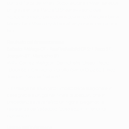
punti di forza del Milan. Sottovalutare il Milan sarebbe
un grave errore. Pato e El Shaarawy sono due
attaccanti molto pericolosi e dovremo difendere bene.
Ma anche il Milan dovrà fare attenzione a Joaquín e a
Isco.
Risultato del finesettimana
Sabato: Málaga CF - Real Valladolid CF 2-1 (Isco 37',
Joaquín 87'; Manucho 9')
Willy; Gámez, Weligton, Demichelis, Eliseu; Recio
(Duda 68'), Camacho, Portillo (Santa Cruz 60'), Isco,
Joaquín; Saviola (Seba 87').
• Il Málaga ha allungato l'imbattibilità stagionale in
casa grazie a un gol nel finale di Joaquín, che in
precedenza aveva fallito un rigore, piegando la
resistenza del Valladolid (costretto in inferiorità
numerica).
Ultime dall'infermeria