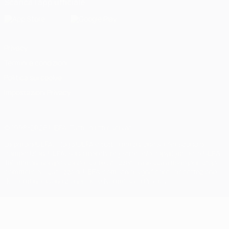
Scarica l'app ufficiale
Privacy
Termini e condizioni
Politica sui cookie
Impostazioni Privacy
© 1998-2026 UEFA. Tutti i diritti riservati
La parola UEFA, il logo UEFA e tutti i marchi che si riferiscono a
competizioni UEFA, sono marchi registrati e/o copyright della UEFA.
Tali marchi non possono essere utilizzati in nessun modo per scopi
commerciali. L'utilizzo di UEFA.com sta a significare l'accettazione
dei Termini e Condizioni e delle Norme sulla Privacy.