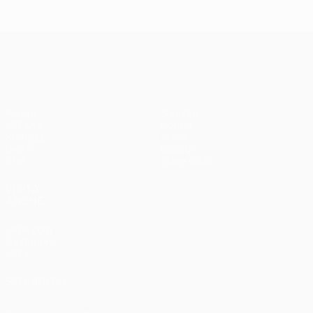
UEFA Champions League
Partite
Squadre
UEFA.tv
Notizie
Sorteggi
Storia
Giochi
Dettagli
Stat.
Store (club)
VISITA
ANCHE
UEFA.com
Fondazione
UEFA
SEGUICI SU