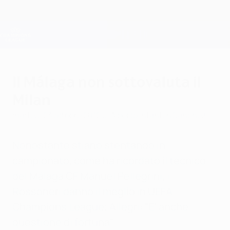
Passa
al
contenuto
Champions League Ufficiale
Scarica
principale
Risultati e Fantasy live
UEFA Champions League
Il Málaga non sottovaluta il
Milan
martedì 23 ottobre 2012
di Alberto Infantes Sánchez
Nonostante stiano stentando in
campionato, come ha ricordato il tecnico
del Málaga CF Manuel Pellegrini, i
Rossoneri danno il meglio in UEFA
Champions League; Allegri: "E' anche
questione di fortuna".