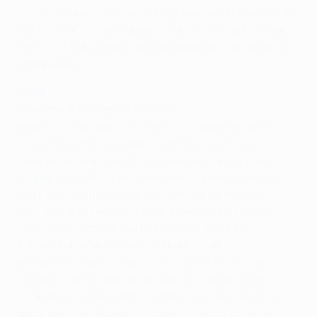
Jérémy Toulalan (bicipite femorale), Diego Buonanotte
(ginocchio), Sergio Sánchez (virus), Nacho Monreal
(schiena) e Júlio Baptista (tendine d'Achille) sono tutti
indisponibili.
Milan
Massimiliano Allegri, allenatore
Abbiamo fatto buoni risultati in Champions Legue -
una vittoria e un pareggio - mentre non stiamo
facendo bene in Serie A, ma speriamo che le cose
migliorino presto. Il successo del Málaga non è una
sorpresa - hanno grandi giocatori con grandi doti
tecniche. E' un girone aperto, e penso che Málaga,
Zenit e noi ci contenderemo la qualificazione. Il
Málaga sta facendo bene in Spagna. Hanno una
squadra fantastica. Hanno vinto due partite [nel
Gruppo C] segnando sei gol senza subirne. Forse
il Málaga è favorito dato che gioca in casa - di solito
gioca bene alla Rosaleda. Joaquín e Isco non sono la