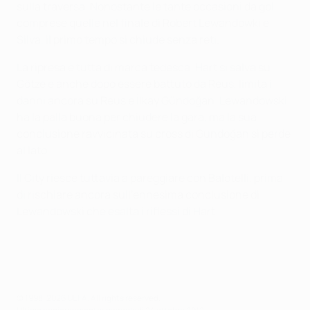
sulla traversa. Nonostante le tante occasioni da gol,
comprese quelle nel finale di Robert Lewandowki e
Silva, il primo tempo si chiude senza reti.
La ripresa è tutta di marca tedesca. Hart si salva su
Götze e anche dopo essere battuto da Reus, limita i
danni ancora su Reus e İlkay Gündoğan. Lewandowski
ha la palla buona per chiudere la gara, ma la sua
conclusione ravvicinata su cross di Gündoğan si perde
al lato.
Il City riesce tuttavia a pareggiare con Balotelli, prima
di rischiare ancora sull'ennesima conclusione di
Lewandowski che esalta i riflessi di Hart.
© 1998-2026 UEFA. All rights reserved.