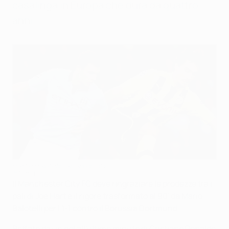
casalinga in Europa che dura da quattro
anni.
Hart e Balotelli salvano il City
©Getty Images
Il Manchester City FC deve ringraziare le prodezze tra i
pali di Joe Hart e il rigore trasformato al 90' da Mario
Balotelli per l'1-1 contro il Borussia Dortmund.
Beffato da un gol all'ultimo minuto di Cristiano Ronaldo