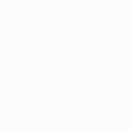
che può soltanto toccare la palla.
Il gol degli ospiti era nell'aria. Il City ha sempre
incassato gol in questa stagione, e il Borussia scende
in campo determinato a sfruttare la fragilità degli
inglesi. Il risultato è una gara spettacolare e intensa dal
primo minuto, con una conclusione a botta sicura di
Samir Nasri che impegna Roman Weidenfeller.
Il portiere del Borussia nega due volte il gol a Sergio
Agüero lanciato a tu per tu, ma con il passare dei
minuti, e sotto una pioggerellina fitta, la formazione
tedesca cresce anche grazie al sostegno dei suoi 2.773
tifosi al seguito. Mario Götze è il primo a impegnare
Hart con un rasoterra che il portiere dell'Inghilterra
tocca sul palo.
Hart si oppone quindi due volte nel giro di 60 secondi a
Götze, la prima volta dopo uno scambio fulmineo con
Reus e l'altra su una conclusione del centrocampista