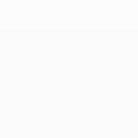
Ultimo aggiornamento: mercoledì 24 ottobre 2012
UEFA Champions League
Partite
Squadre
UEFA.tv
Notizie
Sorteggi
Storia
Giochi
Dettagli
Stat.
Store (club)
VISITA
ANCHE
UEFA.com
Fondazione
UEFA