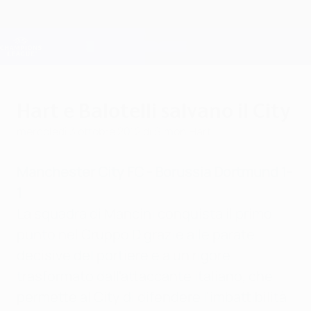
Passa
al
contenuto
Champions League Ufficiale
Scarica
principale
Risultati e Fantasy live
UEFA Champions League
Hart e Balotelli salvano il City
mercoledì 3 ottobre 2012
di Simon Hart
Manchester City FC - Borussia Dortmund 1-
1
La squadra di Mancini conquista il primo
punto nel Gruppo D grazie alle parate
decisive del portiere e a un rigore
trasformato dall'attaccante italiano, che
permette al City di difendere l'imbattibilità