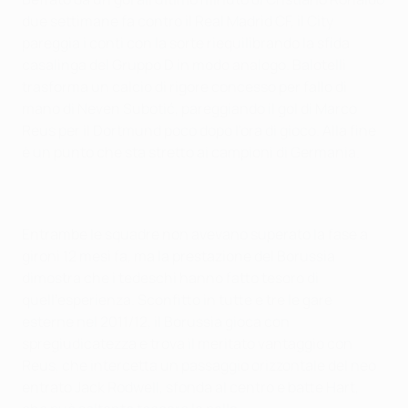
due settimane fa contro il Real Madrid CF, il City
pareggia i conti con la sorte riequilibrando la sfida
casalinga del Gruppo D in modo analogo. Balotelli
trasforma un calcio di rigore concesso per fallo di
mano di Neven Subotić, pareggiando il gol di Marco
Reus per il Dortmund poco dopo l'ora di gioco. Alla fine
è un punto che sta stretto ai campioni di Germania.
Entrambe le squadre non avevano superato la fase a
gironi 12 mesi fa, ma la prestazione del Borussia
dimostra che i tedeschi hanno fatto tesoro di
quell'esperienza. Sconfitto in tutte e tre le gare
esterne nel 2011/12, il Borussia gioca con
spregiudicatezza e trova il meritato vantaggio con
Reus, che intercetta un passaggio orizzontale del neo
entrato Jack Rodwell, sfonda al centro e batte Hart,