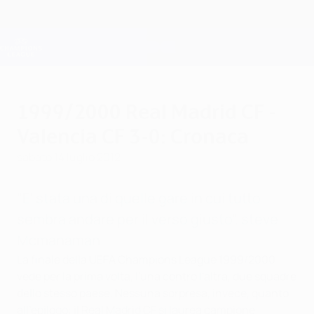
Passa
al
contenuto
Champions League Ufficiale
Scarica
principale
Risultati e Fantasy live
UEFA Champions League
1999/2000 Real Madrid CF -
Valencia CF 3-0: Cronaca
sabato 14 luglio 2012
"E' stata una di quelle gare in cui tutto
sembra andare per il verso giusto". steve
Mcmanaman.
La finale della UEFA Champions League 1999/2000
vede per la prima volta, l'una contro l'altra, due squadre
dello stesso paese. Nessuna sorpresa, invece, quanto
all'epilogo: il Real Madrid CF si laurea campione