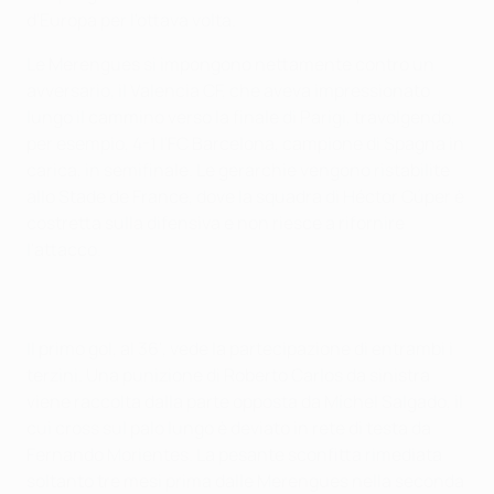
d'Europa per l'ottava volta.
Le Merengues si impongono nettamente contro un
avversario, il Valencia CF, che aveva impressionato
lungo il cammino verso la finale di Parigi, travolgendo,
per esempio, 4-1 l'FC Barcelona, campione di Spagna in
carica, in semifinale. Le gerarchie vengono ristabilite
allo Stade de France, dove la squadra di Héctor Cúper è
costretta sulla difensiva e non riesce a rifornire
l'attacco.
Il primo gol, al 36', vede la partecipazione di entrambi i
terzini. Una punizione di Roberto Carlos da sinistra
viene raccolta dalla parte opposta da Míchel Salgado, il
cui cross sul palo lungo è deviato in rete di testa da
Fernando Morientes. La pesante sconfitta rimediata
soltanto tre mesi prima dalle Merengues nella seconda