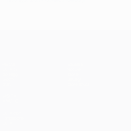
Ultimo aggiornamento: mercoledì 20 dicembre 2017
UEFA Champions League
Partite
Squadre
UEFA.tv
Notizie
Sorteggi
Storia
Giochi
Dettagli
Stat.
Store (club)
VISITA
ANCHE
UEFA.com
Fondazione
UEFA