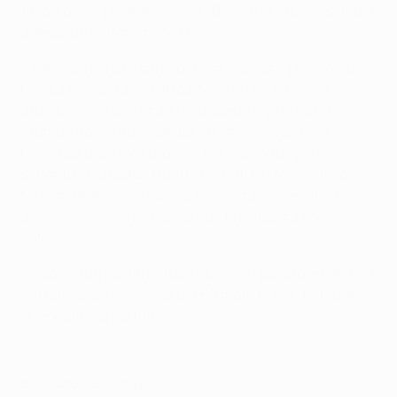
fase a gironi per mano dell'FC Bayern München sembra
adesso un lontano ricordo.
Il Valencia cerca il pareggio con il sempre pericoloso
Gaizka Mendieta, ma il Real Madrid regge bene agli
attacchi e, anzi, sfiora il raddoppio, negato da un
ottimo intervento di Santiago Cañizares su Raúl
González dopo l'ora di gioco. Ma il secondo gol è
soltanto rimandato. Quattro minuti più tardi, Steve
McManaman firma il 2-0. L'inglese raccoglie un rinvio
al limite dell'area e insacca con la collaborazione del
palo.
Sette minuti più tardi, Raúl riceve un passaggio del neo
entrato Sávio e si invola per 60 metri prima di chiudere
la giocata e la partita.
© 1998-2026 UEFA. All rights reserved.