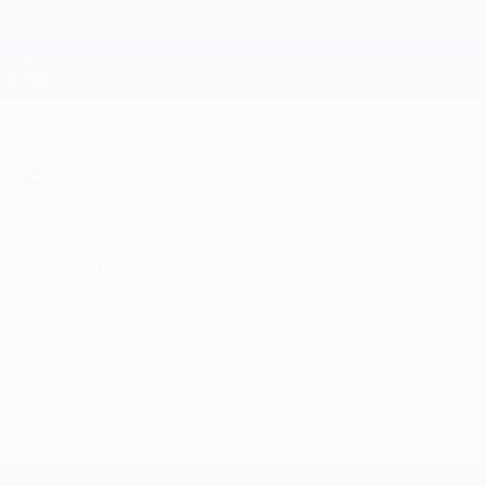
Passa
al
contenuto
Champions League Ufficiale
principale
Risultati e Fantasy live
UEFA Champions League
a
mercoledì 25 aprile 2012
Mourinho conferma gli uomini che hanno giocato
© 1998-2026 UEFA. All rights reserved.
Ultimo aggiornamento: mercoledì 25 ap
UEFA Champions League