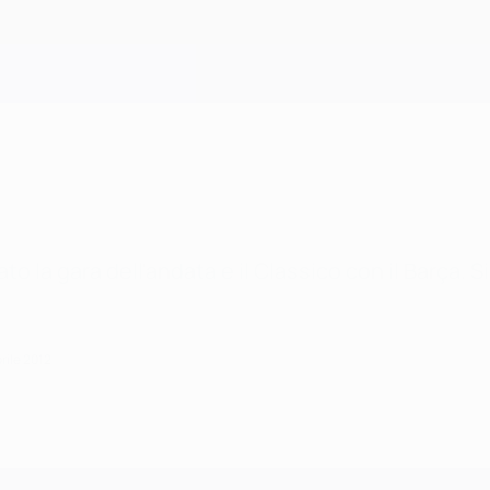
 la gara dell'andata e il Classico con il Barça. S
rile 2012