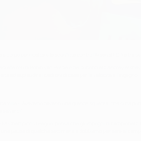
e corpo per ribaltare la sconfitta contro l'Arsenal FC fra tre s
rresi alle reti di Robin van Persie e del subentrato Andrey Arshav
a ad applaudire i padroni di casa per la velocità e l'ingegno.
 Villa -. Avevamo davanti una grande squadra, che ci ha punit
salvarci".
i UEFA Champions League, pensa che gli impegni di campionato p
à una pausa di qualche settimana e dobbiamo pensare al campio