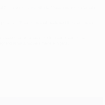
 al Camp Nou con una vittoria: "Possiamo ancora farcela -
pettative: "È stato uno spettacolo per i tifosi, anche se
ueste succedono tante cose e le circostanze cambiano
gnarci al massimo per rimanere in gara".