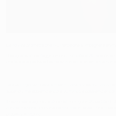
Villa e Alves fiduciosi nella rimonta
©Getty Images
David Villa promette che l'FC Barcelona si impegnerà anima 
I blaugrana, in vantaggio proprio con Villa al 26', si sono a
che la sua squadra abbia perso immeritatamente ma non esit
"Abbiamo giocato bene e creato molte occasioni - commenta
superiori, ma abbiamo ancora 90 minuti e possiamo ancora 
Il nazionale spagnolo, autore del nono gol in 20 partite d
concentrazione dopo una partita così intensa: "Ora ci sar
problemi al ritorno".