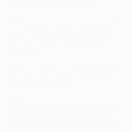
della qualificazione in casa vincendo 2-0.
• L'Auxerre non è andato in gol nelle ultime tre trasferte
in Italia. Oltre alla già citata sconfitta in Coppa UEFA
contro il Milan, ha perso 1-0 nei quarti dello stesso
torneo sia per mano dell'ACF Fiorentina (1989/90) che
dell'S.S. Lazio (1997/98), nelle cui file militava
Alessandro Nesta.
• L'ultimo confronto contro una squadra italiana è la
sconfitta per 1-0 contro l'AS Livorno Calcio nella fase a
gironi della Coppa UEFA 2006/07: un risultato che
costò l'eliminazione dal torneo.
Incroci
• Fernandez è stato vice di Raymond Goethals ai tempi
della vittoria dell'Olympique de Marseille in finale di
UEFA Champions League contro il Milan nel 1993.
Inoltre, ha fatto parte dello staff tecnico del Marsiglia