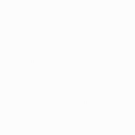
prima con il Nantes FC e poi con il PSG per quattro
stagioni.
• Il capitano dell'Auxerre Benoît Pedretti ha giocato
con il Lione il quarto di finale di UEFA Champions
League 2005/06 perso contro il Milan: titolare nel
pareggio senza reti dell'andata e in panchina a San
Siro nella sconfitta per 3-1. Inoltre, ha giocato in quello
stadio con l'FC Sochaux-Montbéliard: pareggio senza
reti valido per gli ottavi di finale di Coppa UEFA contro
l'FC Internazionale Milano nel 2003/04. Quel risultato
eliminò la sua squadra in virtù dei gol segnati in
trasferta.
• Le Tallec ha difeso i colori del Liverpool FC nel doppio
confronto dei quarti di finale della UEFA Champions
League 2004/05 contro la Juventus. Per contro, non
ha giocato la finale di Istanbul contro il Milan.