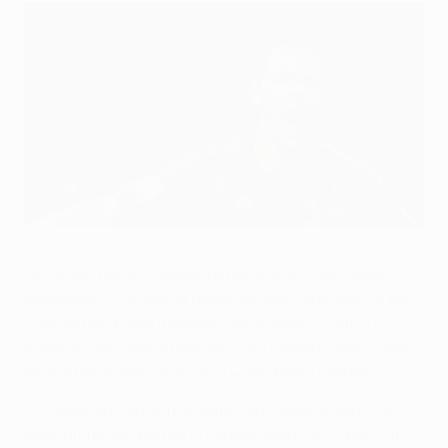
Il Milan vuole tornare a vincere in casa
©UEFA.com
L'AC Milan manca l'appuntamento con il successo
casalingo in Europa da quasi due anni, e proverà a porvi
rimedio nella gara d'esordio del Gruppo G contro l'AJ
Auxerre. Per l'allenatore del Milan Massimiliano Allegri
sarà la prima partita in UEFA Champions League.
• I rossoneri hanno mancato il successo a San Siro
nelle ultime sei partite in competizioni UEFA per club.