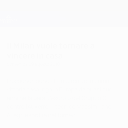
Passa
al
contenuto
Champions League Ufficiale
Scarica
principale
Risultati e Fantasy live
UEFA Champions League
Il Milan vuole tornare a
vincere in casa
domenica 29 agosto 2010
I rossoneri sono alla ricerca della prima
vittoria casalinga in Europa da quasi due
anni nella gara d'esordio del Gruppo G
contro l'Auxerre, il tecnico Massimiliano
Allegri esordirà nel torneo.