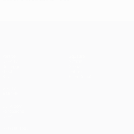
UEFA Champions League
Partite
Squadre
UEFA.tv
Notizie
Sorteggi
Storia
Giochi
Dettagli
Stat.
Store (club)
VISITA
ANCHE
UEFA.com
Fondazione
UEFA
SEGUICI SU