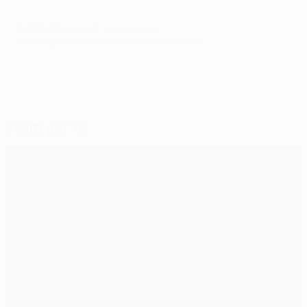
© 1998-2026 UEFA. All rights reserved.
Ultimo aggiornamento: martedì 27 novembre 2012
Scelti per te