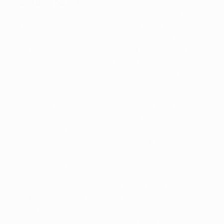
Storia della partita
• Terzo classificato nello scorso campionato, il Milan
ha raggiunto gli ottavi di finale della UEFA Champions
League 2009/10, senza però riuscire a vincere in casa,
dove ha ottenuto due sconfitte e due pareggi. L'ultima
vittoria del Milan a San Siro risale a novembre 2008: 1-0
contro l'SC Braga nella fase a gironi della Coppa UEFA
2008/09.
• Il bilancio interno del Milan contro squadre francesi
è: 7 vittorie, 3 pareggi e 1 sconfitta. Tuttavia, le ultime
due sfide sono terminate 1-1 contro l'Olympique de
Marseille la scorsa stagione e 0-2 contro il LOSC Lille
Métropole nel 2006/07. Entrambe le gare erano valide
per la fase a gironi.
• Terzo nella Ligue 1 2009/10, l'Auxerre ha battuto l'FC
Zenit St. Petersburg nello spareggio guadagnandosi il
ritorno nella fase a gironi dal 2002/03. Sconfitta 1-0 in
Russia, la squadra di Fernandez ha ribaltato le sorti