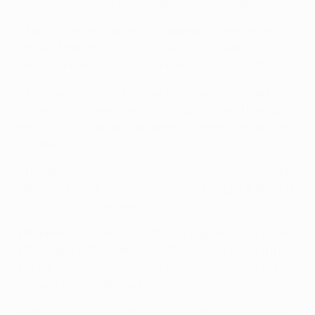
che ha sconfitto il Milan nei quarti di finale nel 1991.
• Flavio Roma ha giocato 203 partite di campionato
con l'AS Monaco FC tra il 2001 e il 2009, disputando
anche la finale di UEFA Champions League nel 2004.
• Mathieu Flamini, nazionale francese in forza al Milan,
ha giocato una sola stagione in Ligue 1, con il Marsiglia
nel 2003/04. E' un ex compagno di Under 21 di Anthony
Le Tallec.
• Ronaldinho ha giocato con il Paris Saint-Germain FC
dal 2001 al 2003, perdendo la finale di Coppa di Francia
nel 2003 contro l'Auxerre.
• Robinho ha esordito in UEFA Champions League con
il Real Madrid CF a settembre 2005 in una sconfitta per
3-0 per mano dell'Olympique Lyonnais, nelle cui file
militava Jérémy Berthod.
• Mario Yepes ha giocato in Francia dal 2002 al 2008,