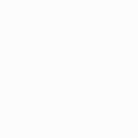
Alla terza partecipazione nella massima competizione
continentale, l'AJ Auxerre parte come
outsider
in un
girone che comprende anche Real Madrid CF e AFC
Ajax. I transalpini possono tuttavia contare
sull'esperienza di un tecnico navigato come Jean
Fernandez.
Precedenti
• Il confronto, in programma il 15 settembre, cade a
quasi 25 anni esatti (meno tre giorni) dalla prima sfida
tra i due club, vinta 3-1 dall'Auxerre nell'andata del
primo turno della Coppa UEFA 1985/86. La leggenda del
Milan Paolo Maldini, allora 17enne, fece il suo esordio
quel giorno, e fu impegnato anche nella rimonta
rossonera al ritorno: 3-0. Pietro Virdis fissò il punteggio
all'83' realizzando il suo terzo gol in due partite.